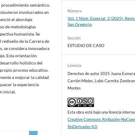
n procedimiento semántico.
Número
estuvieron involucrados en
Vol. 1 Núm. Especial_2 (2025): Revis
denció el abordaje
San Gregorio
 uso de metodologías
spectiva humanista. Se
Sección
l rediseño de la Carrera de
ESTUDIO DE CASO
es, se considera innovadora
je. Esta orientación
esarrollo holístico del
Licencia
u propio proceso educativo.
Derechos de autor 2025 Juana Esmera
amente a mejorar la calidad
Carrión Mieles, Lubis Carmita Zambra
iquecer la experiencia
Montes
 inicial.
Esta obra está bajo una licencia interna
Creative Commons Atribución-NoCome
SinDerivadas 4.0
.