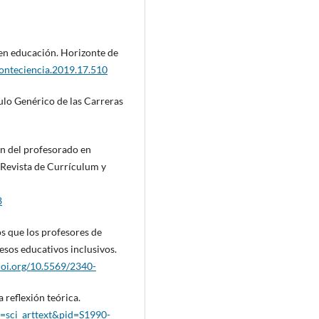
 en educación. Horizonte de
zonteciencia.2019.17.510
ulo Genérico de las Carreras
ión del profesorado en
 Revista de Currículum y
8
os que los profesores de
esos educativos inclusivos.
.doi.org/10.5569/2340-
a reflexión teórica.
ipt=sci_arttext&pid=S1990-