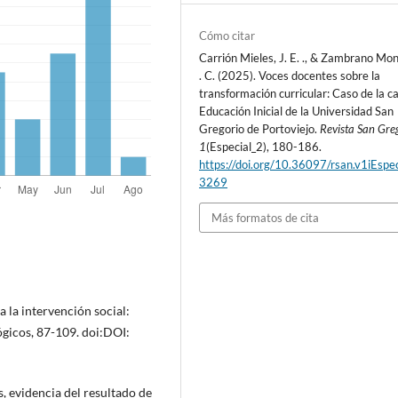
Cómo citar
Carrión Mieles, J. E. ., & Zambrano Mon
. C. (2025). Voces docentes sobre la
transformación curricular: Caso de la c
Educación Inicial de la Universidad San
Gregorio de Portoviejo.
Revista San Gre
1
(Especial_2), 180-186.
https://doi.org/10.36097/rsan.v1iEspec
3269
Más formatos de cita
a la intervención social:
ógicos, 87-109. doi:DOI:
s, evidencia del resultado de