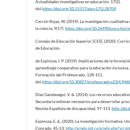
Actualidades investigativas en educación, 17(2).
doi:
https://doi.org/10.15517/aie.v17i2.28709
Cerrón Rojas, W. (2019). La investigación cualitativa
la ciencia, 9(17).
https://doi.org/10.26490/uncp.hori
Consejo de Educación Superior [CES]. (2020). Curríc
de Educación.
de Espinosa, I. P. (2019). Implicaciones de la formac
aprendizaje cooperativo para la educación inclusiva.
Formación del Profesorado, 128-151.
doi:
https://doi.org/10.30827/profesorado.v23i4.946
Díaz Gandasegui, V. &. (2014). Los recursos educativ
Secundaria estiman necesarios para desarrollar proc
Revista Española de discapacidad, 97-113.
http://dx
Espinoza, E. &. (2020). La investigación formativa. Un
Conrado, 45-53.
http://scielo.sld.cu/scielo.php?scr