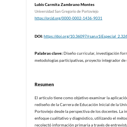
Lubis Carmita Zambrano Montes
Universidad San Gregorio de Portoviejo
https://orcid.org/0000-0002-1436-9031
DOI:
https://doi.org/10.36097/rsan.v1iEspecial_2.32
Palabras clave:
Diseño curricular, investigación form
metodologías participativas, proyecto integrador de
Resumen
El artículo tiene como objetivo examinar la aplicaci
rediseño de la Carrera de Educación Inicial de la Un
Portoviejo desde la perspectiva de los docentes. La 
enfoque cualitativo y diagnóstico, utilizando el mét
recolectó información primaria a través de entrevist