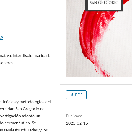
69
ativa, interdisciplinaridad,
 saberes
PDF
ón teórica y metodológica del
iversidad San Gregorio de
investigación adoptó un
Publicado
odo hermenéutico. Se
2025-02-15
as semiestructuradas, y los