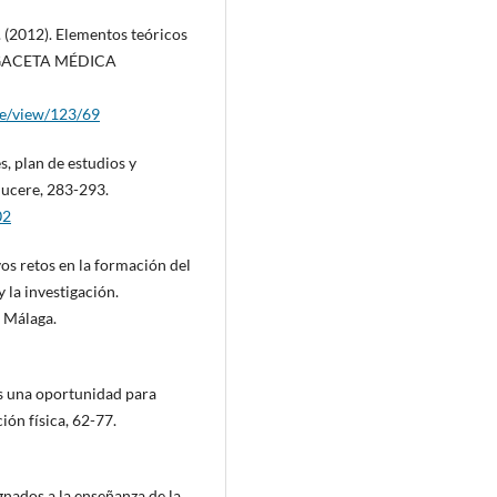
. (2012). Elementos teóricos
s. GACETA MÉDICA
cle/view/123/69
s, plan de estudios y
ducere, 283-293.
02
evos retos en la formación del
 la investigación.
 Málaga.
es una oportunidad para
ión física, 62-77.
gnados a la enseñanza de la