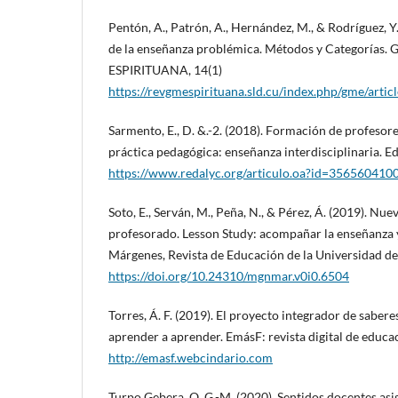
Pentón, A., Patrón, A., Hernández, M., & Rodríguez, Y
de la enseñanza problémica. Métodos y Categoría
ESPIRITUANA, 14(1)
https://revgmespirituana.sld.cu/index.php/gme/arti
Sarmento, E., D. &.-2. (2018). Formación de profesore
práctica pedagógica: enseñanza interdisciplinaria. E
https://www.redalyc.org/articulo.oa?id=356560410
Soto, E., Serván, M., Peña, N., & Pérez, Á. (2019). Nu
profesorado. Lesson Study: acompañar la enseñanza y
Márgenes, Revista de Educación de la Universidad de
https://doi.org/10.24310/mgnmar.v0i0.6504
Torres, Á. F. (2019). El proyecto integrador de saber
aprender a aprender. EmásF: revista digital de educac
http://emasf.webcindario.com
Turpo Gebera, O. G.-M. (2020). Sentidos docentes asi