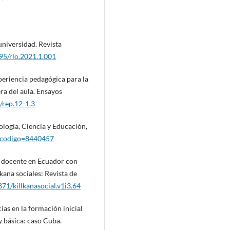
universidad. Revista
595/rlo.2021.1.001
xperiencia pedagógica para la
ra del aula. Ensayos
/rep.12-1.3
nología, Ciencia y Educación,
lo?codigo=8440457
al docente en Ecuador con
kana sociales: Revista de
871/killkanasocial.v1i3.64
cias en la formación inicial
y básica: caso Cuba.