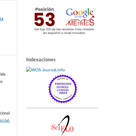
ta
Indexaciones
lda
no
cional
rcial-