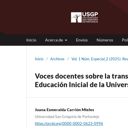
Inicio
Acerca de
Envios
Números
Pol
Inicio
/
Archivos
/
Vol. 1 Núm. Especial_2 (2025): Re
Voces docentes sobre la trans
Educación Inicial de la Unive
Juana Esmeralda Carrión Mieles
Universidad San Gregorio de Portoviejo
https://orcid.org/0000-0002-0623-0996