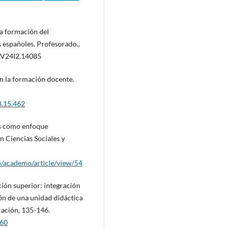
 la formación del
 españoles. Profesorado.,
.V24I2.14085
en la formación docente.
8.15.462
os como enfoque
 Ciencias Sociales y
hp/academo/article/view/54
ción superior: integración
ión de una unidad didáctica
cación, 135-146.
160