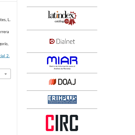
tes, L.
arrera
gorio
,
ial_2.