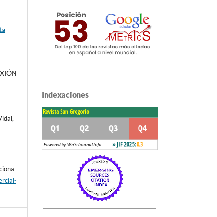
ta
EXIÓN
Indexaciones
idal,
cional
rcial-