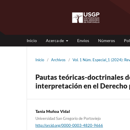
Inicio
Acerca de
Envios
Números
Pol
Inicio
/
Archivos
/
Vol. 1 Núm. Especial_1 (2024): Re
Pautas teóricas-doctrinales d
interpretación en el Derecho
Tania Muñoa Vidal
Universidad San Gregorio de Portoviejo
http://orcid.org/0000-0003-4820-9666