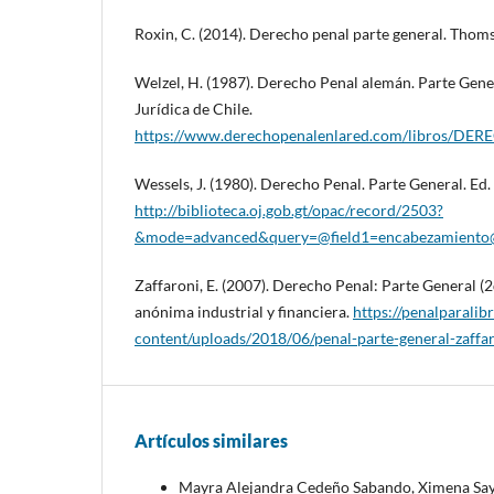
Roxin, C. (2014). Derecho penal parte general. Thom
Welzel, H. (1987). Derecho Penal alemán. Parte General
Jurídica de Chile.
https://www.derechopenalenlared.com/libros
Wessels, J. (1980). Derecho Penal. Parte General. Ed
http://biblioteca.oj.gob.gt/opac/record/2503?
&mode=advanced&query=@field1=encabezamient
Zaffaroni, E. (2007). Derecho Penal: Parte General (2
anónima industrial y financiera.
https://penalparali
content/uploads/2018/06/penal-parte-general-zaffar
Artículos similares
Mayra Alejandra Cedeño Sabando, Ximena Sayo