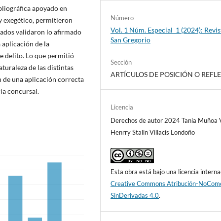
ibliográfica apoyado en
Número
 y exegético, permitieron
Vol. 1 Núm. Especial_1 (2024): Revis
tados validaron lo afirmado
San Gregorio
 aplicación de la
e delito. Lo que permitió
Sección
aturaleza de las distintas
ARTÍCULOS DE POSICIÓN O REFL
n de una aplicación correcta
ria concursal.
Licencia
Derechos de autor 2024 Tania Muñoa V
Henrry Stalin Villacís Londoño
Esta obra está bajo una licencia interna
Creative Commons Atribución-NoCome
SinDerivadas 4.0
.