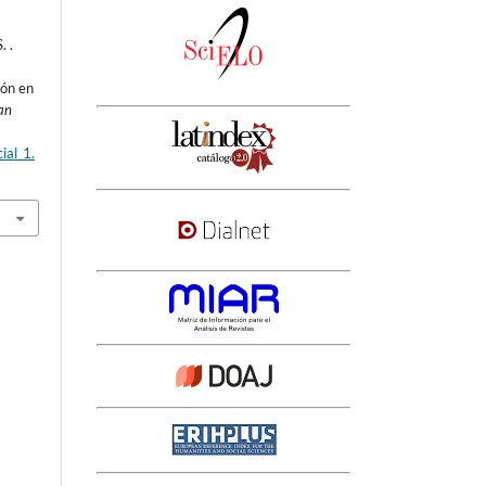
. .
ión en
an
ial_1.