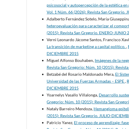
psicosocial y autopercepción de la estética e
Vol. 1 Núm. 66 (2026): Revista San Gregorio.
Adalberto Fernández Sotelo, María Giuseppin
heteroevaluación para caracterizar el compor
(2015): Revista San Gregorio. ENERO-JUNIO 
Verni Leonardo Jácome Santos, Francisco Xav
La transición de marketing a capital político.
,
DICIEMBRE 2015
Miguel Alfonso Bouhaben,
Imágenes de la negr
Revista San Gregorio: Núm. 10 (2015): Revis
Betzabé del Rosario Maldonado Mera,
El Sist
Universidad de las Fuerzas Armadas – ESPE
,
R
DICIEMBRE 2015
Yoarnelys Vasallo Villalonga,
Desarrollo suste
Gregorio: Núm. 10 (2015): Revista San Greg
Nataly Barreiro Mendoza,
Hemangioma epiteli
(2015): Revista San Gregorio. JULIO-DICIEM
Patricio Yanez,
El proceso de aprendizaje: fas