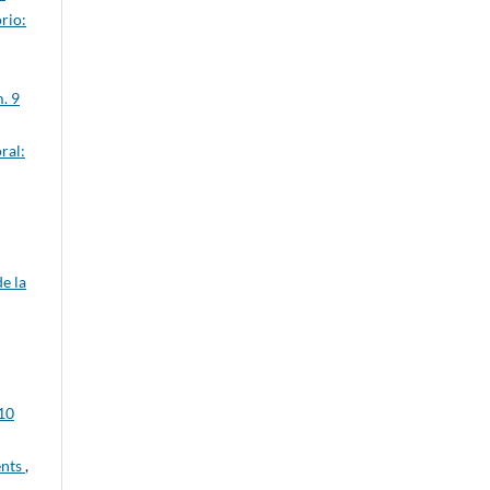
rio:
. 9
ral:
e la
10
ents
,