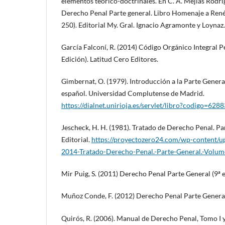
elementos teórico-doctrinales. En C. A. Mejías Rodrí
Derecho Penal Parte general. Libro Homenaje a René
250). Editorial My. Gral. Ignacio Agramonte y Loynaz.
García Falconí, R. (2014) Código Orgánico Integral
Edición). Latitud Cero Editores.
Gimbernat, O. (1979). Introducción a la Parte Gener
español. Universidad Complutense de Madrid.
https://dialnet.unirioja.es/servlet/libro?codigo=6288
Jescheck, H. H. (1981). Tratado de Derecho Penal. Pa
Editorial.
https://proyectozero24.com/wp-content/u
2014-Tratado-Derecho-Penal.-Parte-General.-Volum
Mir Puig, S. (2011) Derecho Penal Parte General (9ª e
Muñoz Conde, F. (2012) Derecho Penal Parte General.
Quirós, R. (2006). Manual de Derecho Penal, Tomo I y I