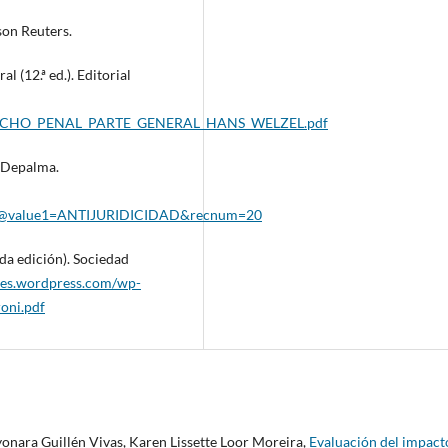
son Reuters.
 (12.ª ed.). Editorial
/DERECHO_PENAL_PARTE_GENERAL_HANS_WELZEL.pdf
. Depalma.
o@value1=ANTIJURIDICIDAD&recnum=20
da edición). Sociedad
bres.wordpress.com/wp-
oni.pdf
nara Guillén Vivas, Karen Lissette Loor Moreira,
Evaluación del impact