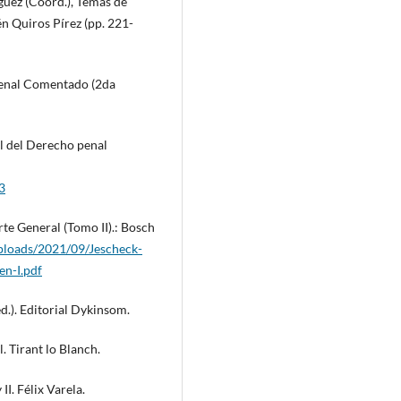
guez (Coord.), Temas de
n Quiros Pírez (pp. 221-
 Penal Comentado (2da
al del Derecho penal
3
rte General (Tomo II).: Bosch
ploads/2021/09/Jescheck-
en-I.pdf
d.). Editorial Dykinsom.
 Tirant lo Blanch.
I. Félix Varela.