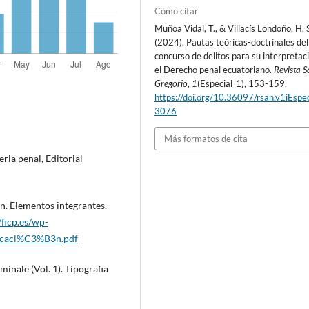
Cómo citar
Muñoa Vidal, T., & Villacís Londoño, H. S
(2024). Pautas teóricas-doctrinales del
concurso de delitos para su interpretac
el Derecho penal ecuatoriano.
Revista S
Gregorio
,
1
(Especial_1), 153-159.
https://doi.org/10.36097/rsan.v1iEspec
3076
Más formatos de cita
ria penal, Editorial
ón. Elementos integrantes.
/ficp.es/wp-
nicaci%C3%B3n.pdf
minale (Vol. 1). Tipografia