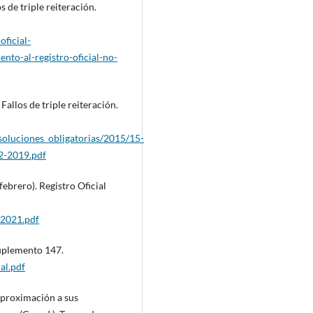
s de triple reiteración.
oficial-
to-al-registro-oficial-no-
Fallos de triple reiteración.
soluciones_obligatorias/2015/15-
-2019.pdf
ebrero). Registro Oficial
-2021.pdf
Suplemento 147.
al.pdf
 aproximación a sus