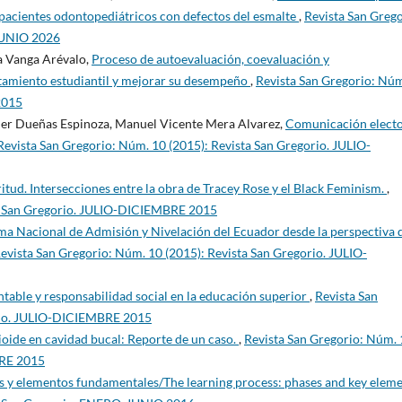
n pacientes odontopediátricos con defectos del esmalte
,
Revista San Grego
 JUNIO 2026
a Vanga Arévalo,
Proceso de autoevaluación, coevaluación y
tamiento estudiantil y mejorar su desempeño
,
Revista San Gregorio: Núm
2015
ier Dueñas Espinoza, Manuel Vicente Mera Alvarez,
Comunicación electo
Revista San Gregorio: Núm. 10 (2015): Revista San Gregorio. JULIO-
itud. Intersecciones entre la obra de Tracey Rose y el Black Feminism.
,
ta San Gregorio. JULIO-DICIEMBRE 2015
ema Nacional de Admisión y Nivelación del Ecuador desde la perspectiva d
evista San Gregorio: Núm. 10 (2015): Revista San Gregorio. JULIO-
ntable y responsabilidad social en la educación superior
,
Revista San
orio. JULIO-DICIEMBRE 2015
oide en cavidad bucal: Reporte de un caso.
,
Revista San Gregorio: Núm. 
BRE 2015
es y elementos fundamentales/The learning process: phases and key elem