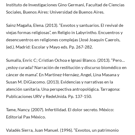
Instituto de Investigaciones Gino Germani, Facultad de Ciencias
Sociales, Buenos Aires: Universidad de Buenos Aires.
Sainz Magaña, Elena. (2013). “Exvotos y santuarios. El revival de
viejas formas religiosas”, en Religio in Labyrintho. Encuentros y
desencuentros en religiones complejas (José Joaquín Caerols,
(ed.). Madrid: Escolar y Mayo eds. Pp. 267-282.
Sumalla, Enric C; Cristian Ochoa e Ignasi Blanco. (2013). “Pero…
¿estoy curada? Narración de restitución y discurso biomédico en
cáncer de mama”. En Martínez-Hernáez, Angel, Lina Masana y
Susan M. DiGiacomo. (2013). Evidencias y narrativas en la
atención sanitaria. Una perspectiva antropológica. Tarragona:
Publicaciones URV y RedeUnida. Pp. 137-150.
Tame, Nancy. (2007). Infertilidad. El dolor secreto. México:
Editorial Pax México.
Valadés Sierra, Juan Manuel. (1996). “Exvotos, un patrimonio