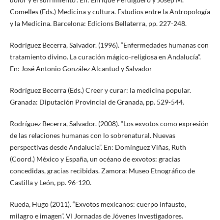
Comelles (Eds.) Medicina y cultura. Estudios entre la Antropología
y la Medicina. Barcelona: Edicions Bellaterra, pp. 227-248.
Rodríguez Becerra, Salvador. (1996). “Enfermedades humanas con
tratamiento divino. La curación mágico-religiosa en Andalucía”.
En: José Antonio González Alcantud y Salvador
Rodríguez Becerra (Eds.) Creer y curar: la medicina popular.
Granada: Diputación Provincial de Granada, pp. 529-544.
Rodríguez Becerra, Salvador. (2008). “Los exvotos como expresión
de las relaciones humanas con lo sobrenatural. Nuevas
perspectivas desde Andalucía”. En: Domínguez Viñas, Ruth
(Coord.) México y España, un océano de exvotos: gracias
concedidas, gracias recibidas. Zamora: Museo Etnográfico de
Castilla y León, pp. 96-120.
Rueda, Hugo (2011). “Exvotos mexicanos: cuerpo infausto,
milagro e imagen”. VI Jornadas de Jóvenes Investigadores.