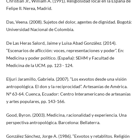
Christian Jr., William A. (1991). Religiosidad local en la España de
Felipe II. Nerea, Madrid.
Das, Veena. (2008). Sujetos del dolor, agentes de dignidad. Bogotá:
Universidad Nacional de Colombia.
De Las Heras Salord, Jaime y Luisa Abad González. (2014).
“Escenarios de aflicción: voces, representaciones y poder”. En:
Medicina y poder político. (España): SEHM y Facultad de
Medicina de la UCM. pp. 123 - 124.
Eljuri Jaramillo, Gabriela. (2007). “Los exvotos desde una visión
antropológica. El don y la reciprocidad”. Artesanías de América.
Nº 63-64. Cuenca, Ecuador: Centro Interamericano de artesanías
y artes populares, pp. 143-166.
Good, Byron. (2003). Medicina, racionalidad y experiencia. Una
perspectiva antropológica. Barcelona: Bellaterra.
González Sánchez, Jorge A. (1986). “Exvotos y retablitos. Religión