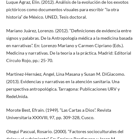
Luque Agraz, Elin. (2012). Análisis de la evolución de los exvotos
pictóricos como documentos visuales para escribir “la otra
historia” de México. UNED, Tesis doctoral.
Mariano Juárez, Lorenzo. (2012). “Definiciones de evidencia entre
signos y palabras. De la Antropología médica a la medicina basada
en narrativas”. En: Lorenzo Mariano y Carmen Cipriano (Eds.).
Medicina y narrativas. De la teoría a la práctica. Madrid: Editorial
Círculo Rojo, pp.: 25-70.
Martínez-Hernáez, Angel, Lina Masana y Susan M. DiGiacomo.
(2013). Evidencias y narrativas en la atención sanitaria. Una
perspectiva antropológica. Tarragona: Publicaciones URV y
RedeUnida.
Morote Best, Efraín. (1949). “Las Cartas a Dios”. Revista
Universitaria XXXVIII, 97, pp. 309-328, Cusco.
Otegui Pascual, Rosario. (2000). “Factores socioculturales del
dolor y el sufrimiento”. En: Enrique Perdiguero y Josep M.