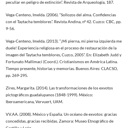
peculiar en peligro de extinción”. Revista de Arqueología, 187.
Vega-Centeno, Imelda. (2006). “Sollozos del alma. Confidencias
con el Taytacha temblores”. Revista Andina, nº 42. Cuzco: CBC, pp.
9-56.
Vega-Centeno, Imelda. (2013). “¡Mi pierna, mi pierna izquierda me
duele! Experiencia religiosa en el proceso de restauración de la
imagen del Taytacha temblores, Cuzco, 2005”. En: Elizabeth Judd y
Fortunato Mallimaci (Coord.). Cristianismos en América Latina.
Tiempo presente, historias y memorias. Buenos Aires: CLACSO,
pp. 269-295.
Zires, Margarita. (2014). Las transformaciones de los exvotos
pictográficos guadalupanos (1848-1999). México:
Iberoamericana, Vervuert, UAM.
VV.AA. (2008). México y España. Un océano de exvotos: gracias
concedidas, gracias recibidas. Zamora: Museo Etnográfico de
Castilla y León.