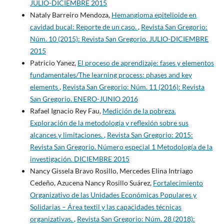
JULIO-DICIEMBRE 2015
Nataly Barreiro Mendoza,
Hemangioma epitelioide en
cavidad bucal: Reporte de un caso.
,
Revista San Gregorio:
Núm. 10 (2015): Revista San Gregorio. JULIO-DICIEMBRE
2015
Patricio Yanez,
El proceso de aprendizaje: fases y elementos
fundamentales/The learning process: phases and key
elements
,
Revista San Gregorio: Núm. 11 (2016): Revista
San Gregorio. ENERO-JUNIO 2016
Rafael Ignacio Rey Fau,
Medición de la pobreza.
Exploración de la metodología y reflexión sobre sus
alcances y limitaciones.
,
Revista San Gregorio: 2015:
Revista San Gregorio. Número especial 1 Metodología de la
investigación. DICIEMBRE 2015
Nancy Gissela Bravo Rosillo, Mercedes Elina Intriago
Cedeño, Azucena Nancy Rosillo Suárez,
Fortalecimiento
Organizativo de las Unidades Económicas Populares y
Solidarias – Área textil y las capacidades técnicas
organizativas.
,
Revista San Gregorio: Núm. 28 (2018):