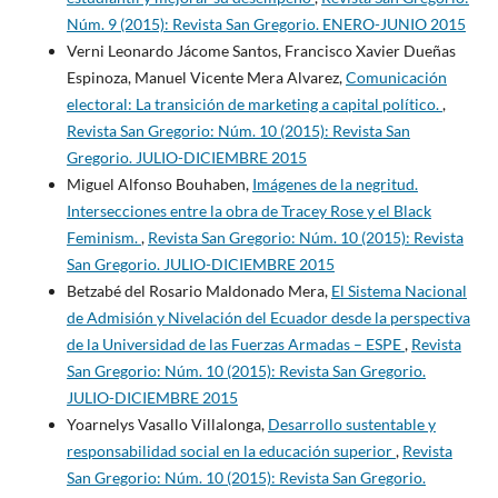
Núm. 9 (2015): Revista San Gregorio. ENERO-JUNIO 2015
Verni Leonardo Jácome Santos, Francisco Xavier Dueñas
Espinoza, Manuel Vicente Mera Alvarez,
Comunicación
electoral: La transición de marketing a capital político.
,
Revista San Gregorio: Núm. 10 (2015): Revista San
Gregorio. JULIO-DICIEMBRE 2015
Miguel Alfonso Bouhaben,
Imágenes de la negritud.
Intersecciones entre la obra de Tracey Rose y el Black
Feminism.
,
Revista San Gregorio: Núm. 10 (2015): Revista
San Gregorio. JULIO-DICIEMBRE 2015
Betzabé del Rosario Maldonado Mera,
El Sistema Nacional
de Admisión y Nivelación del Ecuador desde la perspectiva
de la Universidad de las Fuerzas Armadas – ESPE
,
Revista
San Gregorio: Núm. 10 (2015): Revista San Gregorio.
JULIO-DICIEMBRE 2015
Yoarnelys Vasallo Villalonga,
Desarrollo sustentable y
responsabilidad social en la educación superior
,
Revista
San Gregorio: Núm. 10 (2015): Revista San Gregorio.