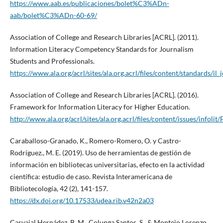
https://www.aab.es/publicaciones/bolet%C3%ADn-
aab/bolet%C3%ADn-60-69/
Association of College and Research Libraries [ACRL]. (2011).
Information Literacy Competency Standards for Journalism
Students and Professionals.
https://www.ala.org/acrl/sites/ala.org.acrl/files/content/standards/il
Association of College and Research Libraries [ACRL]. (2016).
Framework for Information Literacy for Higher Education.
http://www.ala.org/acrl/sites/ala.org.acrl/files/content/issues/infol
Caraballoso-Granado, K., Romero-Romero, O. y Castro-
Rodríguez., M. E. (2019). Uso de herramientas de gestión de
información en bibliotecas universitarias, efecto en la actividad
científica: estudio de caso. Revista Interamericana de
Bibliotecología, 42 (2), 141-157.
https://dx.doi.org/10.17533/udea.rib.v42n2a03
Carvajal Hernádez, B. M., Colunga Santos, S., & Montejo Lorenzo,