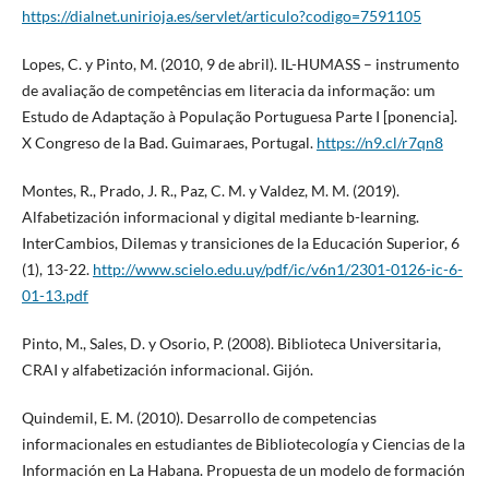
https://dialnet.unirioja.es/servlet/articulo?codigo=7591105
Lopes, C. y Pinto, M. (2010, 9 de abril). IL-HUMASS – instrumento
de avaliação de competências em literacia da informação: um
Estudo de Adaptação à População Portuguesa Parte I [ponencia].
X Congreso de la Bad. Guimaraes, Portugal.
https://n9.cl/r7qn8
Montes, R., Prado, J. R., Paz, C. M. y Valdez, M. M. (2019).
Alfabetización informacional y digital mediante b-learning.
InterCambios, Dilemas y transiciones de la Educación Superior, 6
(1), 13-22.
http://www.scielo.edu.uy/pdf/ic/v6n1/2301-0126-ic-6-
01-13.pdf
Pinto, M., Sales, D. y Osorio, P. (2008). Biblioteca Universitaria,
CRAI y alfabetización informacional. Gijón.
Quindemil, E. M. (2010). Desarrollo de competencias
informacionales en estudiantes de Bibliotecología y Ciencias de la
Información en La Habana. Propuesta de un modelo de formación