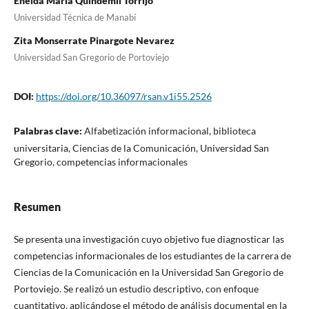
Eneida María Quindemil Torrijo
Universidad Técnica de Manabí
Zita Monserrate Pinargote Nevarez
Universidad San Gregorio de Portoviejo
DOI:
https://doi.org/10.36097/rsan.v1i55.2526
Palabras clave:
Alfabetización informacional, biblioteca
universitaria, Ciencias de la Comunicación, Universidad San
Gregorio, competencias informacionales
Resumen
Se presenta una investigación cuyo objetivo fue diagnosticar las
competencias informacionales de los estudiantes de la carrera de
Ciencias de la Comunicación en la Universidad San Gregorio de
Portoviejo. Se realizó un estudio descriptivo, con enfoque
cuantitativo, aplicándose el método de análisis documental en la