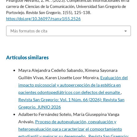
Pinargote Nevarez, Z. M. . (2023). Competencias informacionales en la
carrera de Ciencias de la Comunicación, Universidad San Gregorio de
Portoviejo.
Revista San Gregorio
,
1
(55), 125-138.
https://doi.org/10.36097/rsan.v1i55.2526
Más formatos de cita
Artículos similares
Mayra Alejandra Cedeño Sabando, Ximena Sayonara
Guillén Vivas, Karen Lissette Loor Moreira,
Evaluación del
impacto psicosocial y autopercepción de la estética en
pacientes odontopediátricos con defectos del esmalte
,
Revista San Gregorio: Vol. 1 Núm. 66 (2026): Revista San
Gregorio. JUNIO 2026
Adalberto Fernández Sotelo, María Giuseppina Vanga
Arévalo,
Proceso de autoevaluación, coevaluación y
heteroevaluación para caracterizar el comportamiento
estudiantil y mejorar su desempeño
,
Revista San Gregorio: