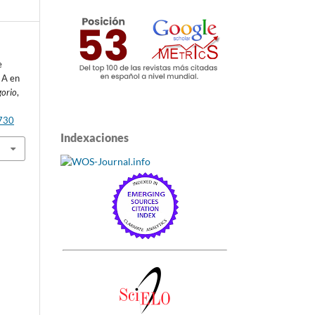
e
 A en
gorio
,
1730
Indexaciones