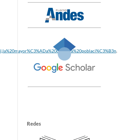
0al,la%20mayor%C3%ADa%20de%20la%20poblaci%C3%B3n
.
Redes