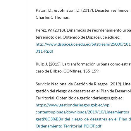
Paton, D., & Johnston, D. (2017). Disaster resilience
Charles C Thomas.
Pérez, W. (2018). Dinámicas de reordenamiento urba
terremoto del. Obtenido de Dspace.uce.edu.ec:
http://www.dspace.uce.edu.ec/bitstream/25000/1
011-P.pdf
Ruiz, J. (2015). La transformación urbana como estrat
caso de Bilbao. CONfines, 155-159.
Servicio Nacional de Gestión de Riesgos. (2019). Line
gestión del riesgo de desastres en el Plan de Desarr
Territorial. Obtenido de gestionderiesgos.gob.ec:
https://www.gestionderiesgos.gob.ec/wp-
content/uploads/downloads/2019/10/Lineamientos-pa
gesti%C3%B3n-del-riesgo-de-desastres-en-el-Plan-d
Ordenamiento-Territorial-PDOT.pdf