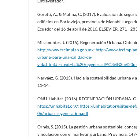
Entrevistador)
Goretti, A., & Molina, C. (2017). Evaluación de segu
edificios en Portoviejo, provincia de Manabí, luego 
Ecuador del 16 de abril de 2016. ELSEVIER, 271 - 283
Miramontes, J. (2015). Regeneración Urbana. Obteni
http://www.trcimplan.gob.mx:
http://www.trcimplan
urbana-para-una-calidad-de-
vida.html#:~:text=La%20regeneraci%C3%B3n%20u
Narváez, G. (2015). Hacia la sostenibilidad urbana y a
11-14.
ONU-Habitat. (2016). REGENERACIÓN URBANA. Ob
https://unhabitat.org/:
https://unhabitat.org/sites/de
06/urban_regeneration.pdf
Ornés, S. (2015). La gestión urbana sostenible: concep
vinculación con el marketing urbano. Provincia, 147