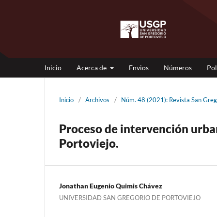
Inicio
Acerca de
Envios
Números
Pol
Inicio
/
Archivos
/
Núm. 48 (2021): Revista San Gre
Proceso de intervención urba
Portoviejo.
Jonathan Eugenio Quimis Chávez
UNIVERSIDAD SAN GREGORIO DE PORTOVIEJO