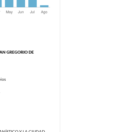
 SAN GREGORIO DE
pios
o
URBANÍSTICO Y LA CIUDAD