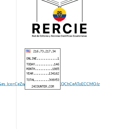
iejo&gs_lcp=CgZwc3ktYWIQAzIHCCEQChCgAToECCMQJz