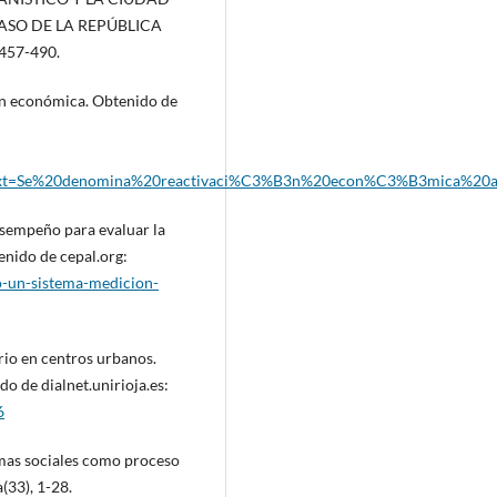
ASO DE LA REPÚBLICA
 457-490.
ón económica. Obtenido de
:text=Se%20denomina%20reactivaci%C3%B3n%20econ%C3%B3mica%2
esempeño para evaluar la
nido de cepal.org:
o-un-sistema-medicion-
rio en centros urbanos.
do de dialnet.unirioja.es:
6
amas sociales como proceso
(33), 1-28.