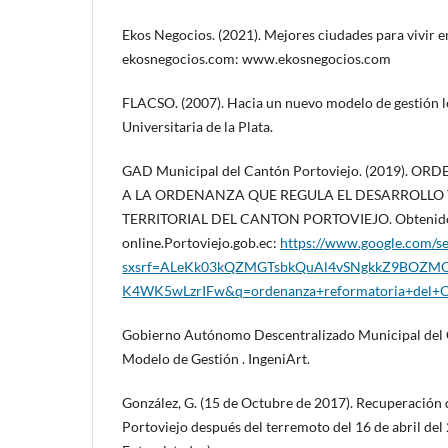
Ekos Negocios. (2021). Mejores ciudades para vivir 
ekosnegocios.com: www.ekosnegocios.com
FLACSO. (2007). Hacia un nuevo modelo de gestión l
Universitaria de la Plata.
GAD Municipal del Cantón Portoviejo. (2019).
A LA ORDENANZA QUE REGULA EL DESARROLLO
TERRITORIAL DEL CANTON PORTOVIEJO. Obtenid
online.Portoviejo.gob.ec:
https://www.google.com/s
sxsrf=ALeKk03kQZMGTsbkQuAl4vSNgkkZ9BOZMQ
K4WK5wLzrIFw&q=ordenanza+reformatoria+del+
Gobierno Autónomo Descentralizado Municipal del C
Modelo de Gestión . IngeniArt.
González, G. (15 de Octubre de 2017). Recuperación 
Portoviejo después del terremoto del 16 de abril del 