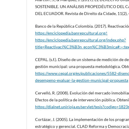
SOSTENIBLE. UN ANÁLISIS PROPEDÉUTICO DEL C
DEL ECUADOR. Revista de Direito da Cidade, 11(2),
Banco de la República Colombia. (2017). Reactivaci
https://enciclopedia.banrepcultural.org/:
https://enciclopedia.banrepcultural.org/index.php?
title=Reactivaci%C3%B3n_econ%C3%B3mica#:~
CEPAL. (s.f.). Diseño de un sistema de medición de d
gestión municipal: una propuesta metodológica. Obte
https://www.cepal.org/es/publicaciones/5582-disen
desempeno-evaluar-la-gestion-municipal-propuesta
Cervelló, R. (2008). Evolución del mercado inmobilia
Efectos de la política de intervención pública. Obteni
https://dialnet.unirioja.es/servlet/tesis?codigo=1823
Cortázar, J. (2005). La implementación de los progr
estratégico y gerencial. CLAD Reforma y Democracia