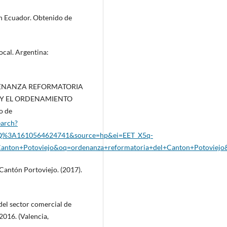
en Ecuador. Obtenido de
ocal. Argentina:
 ORDENANZA REFORMATORIA
 Y EL ORDENAMIENTO
o de
earch?
%3A1610564624741&source=hp&ei=EET_X5q-
Canton+Potoviejo&oq=ordenanza+reformatoria+del+Canton+Potov
antón Portoviejo. (2017).
del sector comercial de
2016. (Valencia,