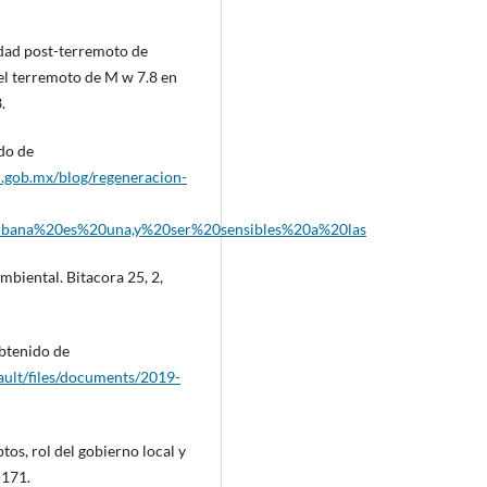
ridad post-terremoto de
del terremoto de M w 7.8 en
.
do de
.gob.mx/blog/regeneracion-
rbana%20es%20una,y%20ser%20sensibles%20a%20las
mbiental. Bitacora 25, 2,
tenido de
fault/files/documents/2019-
tos, rol del gobierno local y
-171.