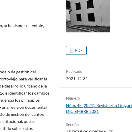
n, urbanismo sostenible,
PDF
Publicado
odelo de gestión del
2021-12-31
toviejo para verificar la
de desarrollo urbano de la
16 e identificar los cambios
Número
erencia los principios
Núm. 48 (2021): Revista San Gregori
zó una revisión documental
DICIEMBRE 2021
elo de gestión del cantón
Institucional, que se
Sección
emitido sobre estos
ARTÍCULOS ORIGINALES