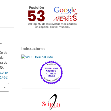
.,
Indexaciones
ión de
olar
ra de
45
.
x.php/
/1462