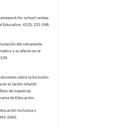
 framework for school review
al Education, 41(3), 231-248.
stimulación del remanente
mático y su efecto en el
-134.
s docentes sobre la Inclusión
 en el Jardín infantil
Tesis de maestria).
grama de Educación.
educación inclusiva y
1043-1060.