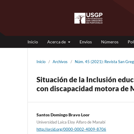
Inicio
Acerca de
Envios
Números
Pol
Inicio
/
Archivos
/
Núm. 45 (2021): Revista San Gr
Situación de la Inclusión edu
con discapacidad motora de 
Santos Domingo Bravo Loor
Universidad Laica Eloy Alfaro de Manabí
http://orcid.org/0000-0002-4009-8706