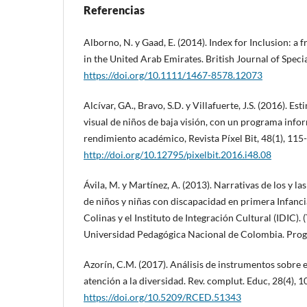
Referencias
Alborno, N. y Gaad, E. (2014). Index for Inclusion: a
in the United Arab Emirates. British Journal of Speci
https://doi.org/10.1111/1467-8578.12073
Alcívar, GA., Bravo, S.D. y Villafuerte, J.S. (2016). E
visual de niños de baja visión, con un programa infor
rendimiento académico, Revista Píxel Bit, 48(1), 115
http://doi.org/10.12795/pixelbit.2016.i48.08
Ávila, M. y Martínez, A. (2013). Narrativas de los y la
de niños y niñas con discapacidad en primera Infancia
Colinas y el Instituto de Integración Cultural (IDIC). (
Universidad Pedagógica Nacional de Colombia. Pro
Azorín, C.M. (2017). Análisis de instrumentos sobre 
atención a la diversidad. Rev. complut. Educ, 28(4), 
https://doi.org/10.5209/RCED.51343