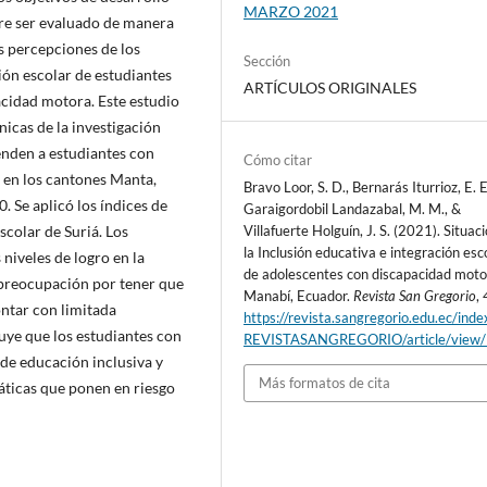
MARZO 2021
ere ser evaluado de manera
as percepciones de los
Sección
ión escolar de estudiantes
ARTÍCULOS ORIGINALES
cidad motora. Este estudio
cnicas de la investigación
enden a estudiantes con
Cómo citar
 en los cantones Manta,
Bravo Loor, S. D., Bernarás Iturrioz, E. E
. Se aplicó los índices de
Garaigordobil Landazabal, M. M., &
scolar de Suriá. Los
Villafuerte Holguín, J. S. (2021). Situac
la Inclusión educativa e integración esc
niveles de logro en la
de adolescentes con discapacidad moto
a preocupación por tener que
Manabí, Ecuador.
Revista San Gregorio
,
ontar con limitada
https://revista.sangregorio.edu.ec/inde
luye que los estudiantes con
REVISTASANGREGORIO/article/view
de educación inclusiva y
Más formatos de cita
áticas que ponen en riesgo