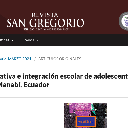
íticas
Envios
egorio. MARZO 2021
/
ARTÍCULOS ORIGINALES
cativa e integración escolar de adolescen
Manabí, Ecuador