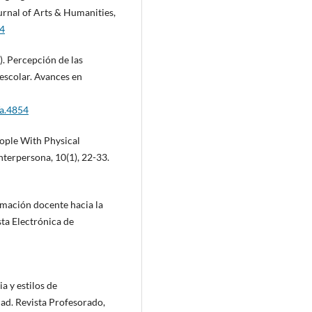
rnal of Arts & Humanities,
54
7). Percepción de las
 escolar. Avances en
/a.4854
eople With Physical
Interpersona, 10(1), 22-33.
rmación docente hacia la
ta Electrónica de
ia y estilos de
ad. Revista Profesorado,