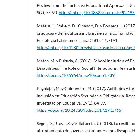
Review from the Inclusive Educational Approach. Jou
9(2), 75-90.
http://doi.org/10.18533/journal.v9i2.18
Mateus, L., Vallejo, D., Obando, D. y Fonseca, L. (201
prácticas y de la cultura inclusiva en una comunidad
Psicología Latinoamericana, 35(1), 177-191.
http://doi.org/10.12804/revistas.urosario.edu.co/apl
Matos, M. y Fukuda, C. (2016). School Inclusion of P
Disabilities: The Role of Social Interactions. Revista 
http://doi.org/10.5964/ijpr.v10isupp1.239
.
Pegalajar, M. y Colmenero, M. (2017). Actitudes y fo
inclusión en Educación Secundaria Obligatoria. Revis
Investigación Educativa, 19(1), 84-97.
https://doi.org/10.24320/redie.2017.19.1.765
Seger, D., Bravo, S. y Villafuerte, J. (2018). La resilienc
afrontamiento de jóvenes estudiantes con discapacid