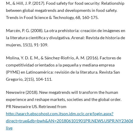
M., & Hill, J. P. (2017). Food safety for food security: Relationship
between global megatrends and developments in food safety.
Trends in Food Science & Technology, 68, 160-175.
Marcén, P. G. (2008). La otra prehistoria: creación de imágenes en
la literatura científica y divulgativa. Arenal: Revista de historia de
mujeres, 15(1), 91-109.
Molina, Y. D. E. M., & Sánchez-Riofrío, A. M. (2016). Factores de
competitividad orientados a la pequeña y mediana empresa
(PYME) en Latinoamérica: revisión de la literatura. Revista San
Gregorio, 2(15), 104-111.
Newswire (2018). New megatrends will transform the human
experience and reshape markets, societies and the global order.
PR Newswire US. Retrieved from
http://search.ebscohost.com.itson.idm.oclc.org/login.aspx?
direct=true&db=bwh&AN=201806101901PR.NEWS.USPR.NY23606&l
live