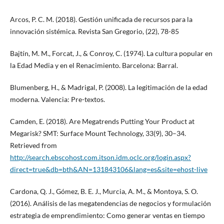
Arcos, P. C. M. (2018). Gestión unificada de recursos para la
innovación sistémica. Revista San Gregorio, (22), 78-85
Bajtín, M. M., Forcat, J., & Conroy, C. (1974). La cultura popular en
la Edad Media y en el Renacimiento. Barcelona: Barral.
Blumenberg, H., & Madrigal, P. (2008). La legitimación de la edad
moderna. Valencia: Pre-textos.
Camden, E. (2018). Are Megatrends Putting Your Product at
Megarisk? SMT: Surface Mount Technology, 33(9), 30–34.
Retrieved from
http://search.ebscohost.com.itson.idm.oclc.org/login.aspx?
direct=true&db=bth&AN=131843106&lang=es&site=ehost-live
Cardona, Q. J., Gómez, B. E. J., Murcia, A. M., & Montoya, S. O.
(2016). Análisis de las megatendencias de negocios y formulación
estrategia de emprendimiento: Como generar ventas en tiempo