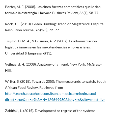
Porter, M. E. (2008). Las cinco fuerzas competitivas que le dan
forma a la estrategia. Harvard Business Review, 86(1), 58-77.
Rock, J. F. (2010). Green Building: Trend or Megatrend? Dispute
Resolution Journal, 65(2/3), 72–77.
Trujillo, D. M. A., & Guzmán, A. V. (2007). La administración
logística inmersa en las megatendencias empresariales.
Universidad & Empresa, 6(13).
Vejlgaard, H. (2008). Anatomy of a Trend. New York: McGraw-
Hill.
Writer, S. (2018). Towards 2050: The megatrends to watch. South
African Food Review. Retrieved from
http://search.ebscohost.com.itson.idm.oclc.org/login.aspx?
direct=true&db=a9h&AN=129649980&lang=es&site=ehost-live
Żabiński, L. (2015). Development or regress of the systems