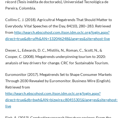
récord (Tesis inédita de doctorado), Universidad Tecnológica de
Pereira, Colombia.
Collins C. J. (2018). Agricultral Megatrends That Should Matter to
Everybody. Vital Speeches of the Day, 84(10), 280–283. Retrieved
from
http://search.ebscohost.com.itson.idm.oclc.org/login.aspx?
direct=true&db=a9h&AN=132046248&lang=es&site=ehost-live
Dwyer, L., Edwards, D. C., Mistilis, N., Roman, C., Scott, N., &
Cooper, C. (2008). Megatrends underpinning tourism to 2020:
analysis of key drivers for change. CRC for Sustainable Tourism.
Euromonitor (2017). Megatrends Set to Shape Consumer Markets
Through 2030 Revealed by Euromonitor. Business Wire (English).
Retrieved from
http://search.ebscohost.com.itson.idm.oclc.org/login.aspx?
direct=true&db=bwh&AN=bizwire.c80455301&lang=es&site=ehost-
live
Fink, A. (2013). Conducting research literature reviews: From the