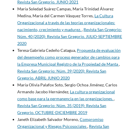
Revista San Gregorio. JUNIO 2021
María Soledad Suárez Campas, María Trinidad Álvarez
Medina, María del Carmen Vásquez Torres,
La Cultura
Organizacional a través de las teorías organizacionales:
nacimiento, crecimiento y madurez.
,
Revista San Gregorio:
Núm. 40 (2020): Revista San Gregorio. JULIO-SEPTIEMBRE
2020
Teresa Gabriela Cedeño Catagua,
Propuesta de evaluación
del desempeño como proceso generador de cambios para
la Empresa Municipal Registro de la Propiedad de Manta
,
Revista San Gregorio: Núm. 39 (2020): Revista San
Gregorio. ABRIL-JUNIO 2020
María Olivia Palafox Soto, Sergio Ochoa Jiménez, Carlos
Armando Jacobo Hernández,
La cultura organizacional
como base para la permanencia en las organizaciones.
,
Revista San Gregorio: Núm. 35 (2019): Revista San
Gregorio. OCTUBRE-DICIEMBRE 2019
Janeth Elizabeth Salvador Moreno,
Compromiso
Organizacional y Riesgos Psicosociales
,
Revista San