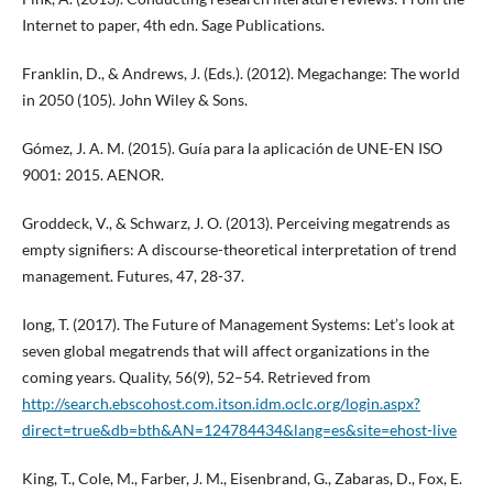
Internet to paper, 4th edn. Sage Publications.
Franklin, D., & Andrews, J. (Eds.). (2012). Megachange: The world
in 2050 (105). John Wiley & Sons.
Gómez, J. A. M. (2015). Guía para la aplicación de UNE-EN ISO
9001: 2015. AENOR.
Groddeck, V., & Schwarz, J. O. (2013). Perceiving megatrends as
empty signifiers: A discourse-theoretical interpretation of trend
management. Futures, 47, 28-37.
Iong, T. (2017). The Future of Management Systems: Let’s look at
seven global megatrends that will affect organizations in the
coming years. Quality, 56(9), 52–54. Retrieved from
http://search.ebscohost.com.itson.idm.oclc.org/login.aspx?
direct=true&db=bth&AN=124784434&lang=es&site=ehost-live
King, T., Cole, M., Farber, J. M., Eisenbrand, G., Zabaras, D., Fox, E.