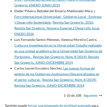
Gregorio. ENERO-JUNIO 2014
Eleder Piñeiro, Betzabé del Rosario Maldonado Mera,
I
Foro Internacional Universidad - Gobierno Local - Empresa
y Desarrollo Sustentable
,
Revista San Gregorio: 2016:
Revista San Gregorio. Número Especial 2 Desarrollo local.
ENERO 2016
Luis Fernando Santos Meneses, Vanessa Moreira Castro,
Cultura e investigación en la Universidad. Estudio realizado
en una unidad académica de la Universidad San Gregorio de
Portoviejo.
,
Revista San Gregorio: Núm. 8 (2014): Revista
San Gregorio. JUNIO-DICIEMBRE 2014
Carlos Leonel Escudero Sánchez,
Las nuevas formas de
gestión de los Gobiernos Autónomos Descentralizados en
el sector cultural.
,
Revista San Gregorio: Núm. 8 (2014):
Revista San Gregorio. JUNIO-DICIEMBRE 2014
1-10 de 108
Siguiente
También puede
Iniciar una búsqueda de similitud avanzada
para