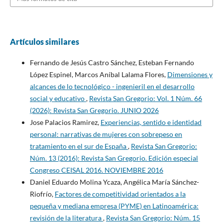
Artículos similares
Fernando de Jesús Castro Sánchez, Esteban Fernando
López Espinel, Marcos Aníbal Lalama Flores,
Dimensiones y
alcances de lo tecnológico - ingenieril en el desarrollo
social y educativo
,
Revista San Gregorio: Vol. 1 Núm. 66
(2026): Revista San Gregorio. JUNIO 2026
Jose Palacios Ramirez,
Experiencias, sentido e identidad
personal: narrativas de mujeres con sobrepeso en
tratamiento en el sur de España
,
Revista San Gregorio:
Núm. 13 (2016): Revista San Gregorio. Edición especial
Congreso CEISAL 2016. NOVIEMBRE 2016
Daniel Eduardo Molina Ycaza, Angélica María Sánchez-
Riofrío,
Factores de competitividad orientados a la
pequeña y mediana empresa (PYME) en Latinoamérica:
revisión de la literatura
,
Revista San Gregorio: Núm. 15