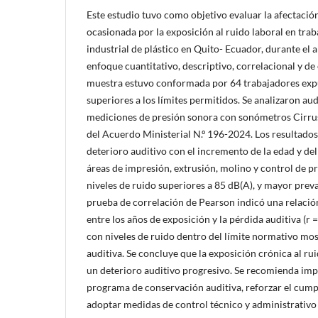
Este estudio tuvo como objetivo evaluar la afectació
ocasionada por la exposición al ruido laboral en tra
industrial de plástico en Quito- Ecuador, durante el
enfoque cuantitativo, descriptivo, correlacional y de 
muestra estuvo conformada por 64 trabajadores expu
superiores a los límites permitidos. Se analizaron aud
mediciones de presión sonora con sonómetros Cirrus
del Acuerdo Ministerial N.º 196-2024. Los resultados
deterioro auditivo con el incremento de la edad y de
áreas de impresión, extrusión, molino y control de 
niveles de ruido superiores a 85 dB(A), y mayor preva
prueba de correlación de Pearson indicó una relación 
entre los años de exposición y la pérdida auditiva (r =
con niveles de ruido dentro del límite normativo mo
auditiva. Se concluye que la exposición crónica al rui
un deterioro auditivo progresivo. Se recomienda imp
programa de conservación auditiva, reforzar el cum
adoptar medidas de control técnico y administrativo 