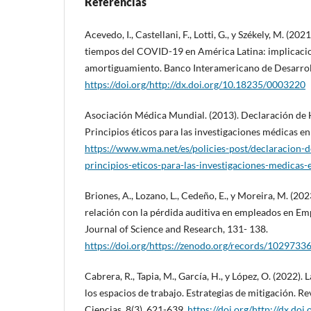
Referencias
Acevedo, I., Castellani, F., Lotti, G., y Székely, M. (20
tiempos del COVID-19 en América Latina: implicaci
amortiguamiento. Banco Interamericano de Desarrol
https://doi.org/http://dx.doi.org/10.18235/0003220
Asociación Médica Mundial. (2013). Declaración de 
Principios éticos para las investigaciones médicas e
https://www.wma.net/es/policies-post/declaracion-d
principios-eticos-para-las-investigaciones-medicas
Briones, A., Lozano, L., Cedeño, E., y Moreira, M. (202
relación con la pérdida auditiva en empleados en Em
Journal of Science and Research, 131- 138.
https://doi.org/https://zenodo.org/records/1029733
Cabrera, R., Tapia, M., García, H., y López, O. (2022).
los espacios de trabajo. Estrategias de mitigación. R
Ciencias, 8(3), 621-639.
https://doi.org/http://dx.doi