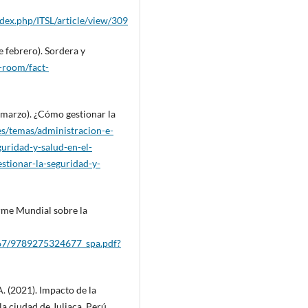
/index.php/ITSL/article/view/309
 febrero). Sordera y
-room/fact-
 marzo). ¿Cómo gestionar la
es/temas/administracion-e-
guridad-y-salud-en-el-
stionar-la-seguridad-y-
rme Mundial sobre la
5067/9789275324677_spa.pdf?
 A. (2021). Impacto de la
a ciudad de Juliaca, Perú.