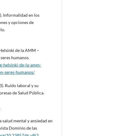
21). Informalidad en los
ones y opciones de
lo.
Helsinki de la AMM –
n seres humanos.
e-helsinki-de-la-amm-
-en-seres-humanos/
3). Ruido laboral y su
presas de Salud Pública.
6
 La salud mental y ansiedad en
evista Dominio de las
.org/10.23857/dc.v8i3