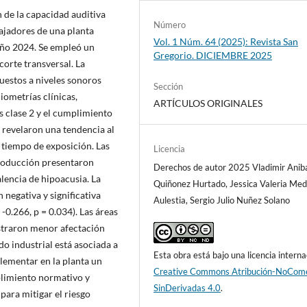
n de la capacidad auditiva
Número
bajadores de una planta
Vol. 1 Núm. 64 (2025): Revista San
 año 2024. Se empleó un
Gregorio. DICIEMBRE 2025
corte transversal. La
estos a niveles sonoros
Sección
iometrías clínicas,
ARTÍCULOS ORIGINALES
 clase 2 y el cumplimiento
 revelaron una tendencia al
l tiempo de exposición. Las
Licencia
producción presentaron
Derechos de autor 2025 Vladimir Anib
lencia de hipoacusia. La
Quiñonez Hurtado, Jessica Valeria Me
negativa y significativa
Aulestia, Sergio Julio Nuñez Solano
 -0.266, p = 0.034). Las áreas
straron menor afectación
do industrial está asociada a
Esta obra está bajo una licencia interna
lementar en la planta un
Creative Commons Atribución-NoCome
plimiento normativo y
SinDerivadas 4.0
.
para mitigar el riesgo