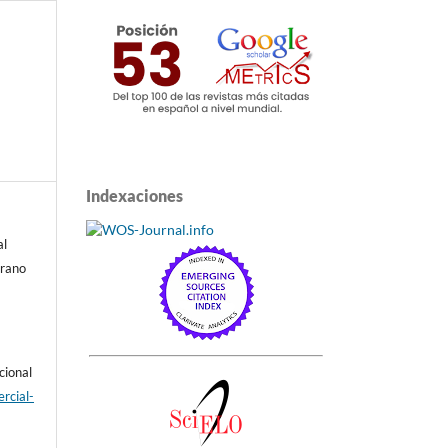
Indexaciones
al
drano
cional
rcial-