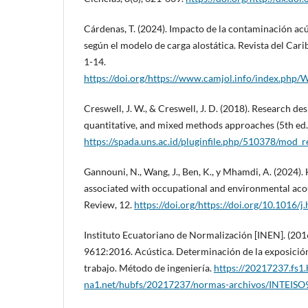
Cárdenas, T. (2024). Impacto de la contaminación acús
según el modelo de carga alostática. Revista del Ca
1-14.
https://doi.org/https://www.camjol.info/index.php
Creswell, J. W., & Creswell, J. D. (2018). Research des
quantitative, and mixed methods approaches (5th ed.
https://spada.uns.ac.id/pluginfile.php/510378/mod_r
Gannouni, N., Wang, J., Ben, K., y Mhamdi, A. (2024).
associated with occupational and environmental aco
Review, 12.
https://doi.org/https://doi.org/10.1016/
Instituto Ecuatoriano de Normalización [INEN]. (20
9612:2016. Acústica. Determinación de la exposición 
trabajo. Método de ingeniería.
https://20217237.fs1
na1.net/hubfs/20217237/normas-archivos/INTEISO