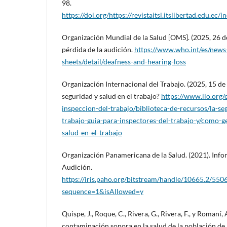
98.
https://doi.org/https://revistaitsl.itslibertad.edu.ec
Organización Mundial de la Salud [OMS]. (2025, 26 de
pérdida de la audición.
https://www.who.int/es/news
sheets/detail/deafness-and-hearing-loss
Organización Internacional del Trabajo. (2025, 15 de
seguridad y salud en el trabajo?
https://www.ilo.org/
inspeccion-del-trabajo/biblioteca-de-recursos/la-se
trabajo-guia-para-inspectores-del-trabajo-y/como-ge
salud-en-el-trabajo
Organización Panamericana de la Salud. (2021). Info
Audición.
https://iris.paho.org/bitstream/handle/10665.2/5
sequence=1&isAllowed=y
Quispe, J., Roque, C., Rivera, G., Rivera, F., y Romaní,
contaminación sonora en la salud de la población de l