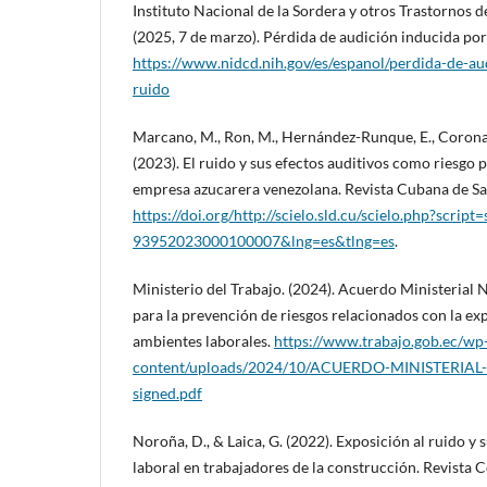
Instituto Nacional de la Sordera y otros Trastornos
(2025, 7 de marzo). Pérdida de audición inducida por 
https://www.nidcd.nih.gov/es/espanol/perdida-de-au
ruido
Marcano, M., Ron, M., Hernández-Runque, E., Coronad
(2023). El ruido y sus efectos auditivos como riesgo 
empresa azucarera venezolana. Revista Cubana de Sal
https://doi.org/http://scielo.sld.cu/scielo.php?scrip
93952023000100007&lng=es&tlng=es
.
Ministerio del Trabajo. (2024). Acuerdo Ministerial
para la prevención de riesgos relacionados con la exp
ambientes laborales.
https://www.trabajo.gob.ec/wp
content/uploads/2024/10/ACUERDO-MINISTERIAL
signed.pdf
Noroña, D., & Laica, G. (2022). Exposición al ruido y 
laboral en trabajadores de la construcción. Revista C