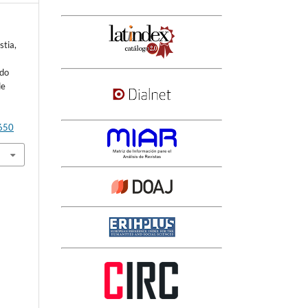
stia,
ido
de
3650