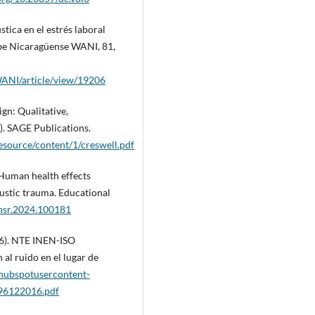
tica en el estrés laboral
ribe Nicaragüense WANI, 81,
/WANI/article/view/19206
ign: Qualitative,
). SAGE Publications.
esource/content/1/creswell.pdf
 Human health effects
ustic trauma. Educational
j.hsr.2024.100181
16). NTE INEN-ISO
al ruido en el lugar de
.hubspotusercontent-
96122016.pdf