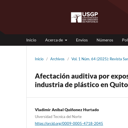
Inicio
Acerca de
Envios
Números
Pol
Inicio
/
Archivos
/
Vol. 1 Núm. 64 (2025): Revista 
Afectación auditiva por expos
industria de plástico en Quit
Vladimir Anibal Quiñonez Hurtado
Uiversidad Tecnica del Norte
https://orcid.org/0009-0005-4718-2045