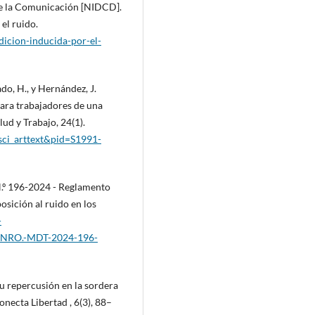
 de la Comunicación [NIDCD].
el ruido.
dicion-inducida-por-el-
o, H., y Hernández, J.
para trabajadores de una
ud y Trabajo, 24(1).
t=sci_arttext&pid=S1991-
 N.º 196-2024 - Reglamento
osición al ruido en los
-
-NRO.-MDT-2024-196-
su repercusión en la sordera
onecta Libertad , 6(3), 88–