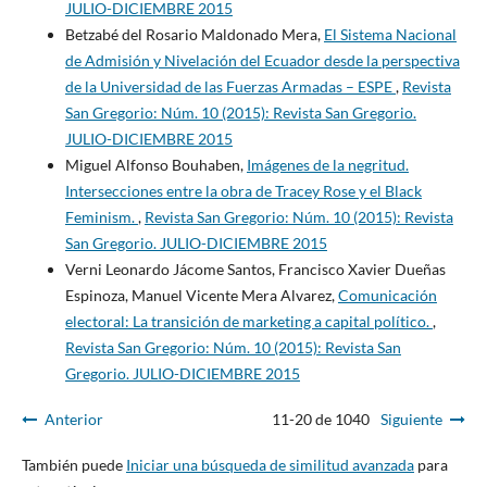
JULIO-DICIEMBRE 2015
Betzabé del Rosario Maldonado Mera,
El Sistema Nacional
de Admisión y Nivelación del Ecuador desde la perspectiva
de la Universidad de las Fuerzas Armadas – ESPE
,
Revista
San Gregorio: Núm. 10 (2015): Revista San Gregorio.
JULIO-DICIEMBRE 2015
Miguel Alfonso Bouhaben,
Imágenes de la negritud.
Intersecciones entre la obra de Tracey Rose y el Black
Feminism.
,
Revista San Gregorio: Núm. 10 (2015): Revista
San Gregorio. JULIO-DICIEMBRE 2015
Verni Leonardo Jácome Santos, Francisco Xavier Dueñas
Espinoza, Manuel Vicente Mera Alvarez,
Comunicación
electoral: La transición de marketing a capital político.
,
Revista San Gregorio: Núm. 10 (2015): Revista San
Gregorio. JULIO-DICIEMBRE 2015
Anterior
11-20 de 1040
Siguiente
También puede
Iniciar una búsqueda de similitud avanzada
para