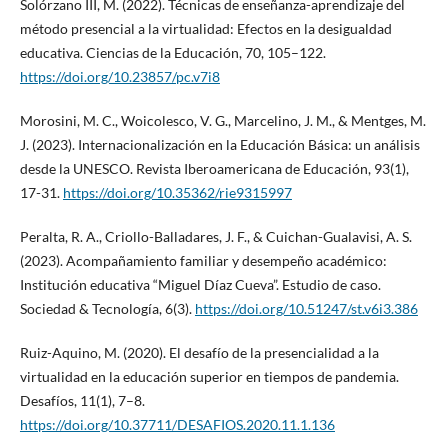
Solórzano III, M. (2022). Técnicas de enseñanza-aprendizaje del
método presencial a la virtualidad: Efectos en la desigualdad
educativa. Ciencias de la Educación, 70, 105–122.
https://doi.org/10.23857/pc.v7i8
Morosini, M. C., Woicolesco, V. G., Marcelino, J. M., & Mentges, M.
J. (2023). Internacionalización en la Educación Básica: un análisis
desde la UNESCO. Revista Iberoamericana de Educación, 93(1),
17-31.
https://doi.org/10.35362/rie9315997
Peralta, R. A., Criollo-Balladares, J. F., & Cuichan-Gualavisi, A. S.
(2023). Acompañamiento familiar y desempeño académico:
Institución educativa “Miguel Díaz Cueva”. Estudio de caso.
Sociedad & Tecnología, 6(3).
https://doi.org/10.51247/st.v6i3.386
Ruiz-Aquino, M. (2020). El desafío de la presencialidad a la
virtualidad en la educación superior en tiempos de pandemia.
Desafíos, 11(1), 7–8.
https://doi.org/10.37711/DESAFIOS.2020.11.1.136