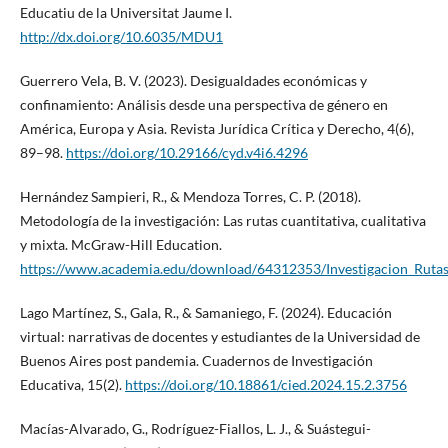
Educatiu de la Universitat Jaume I.
http://dx.doi.org/10.6035/MDU1
Guerrero Vela, B. V. (2023). Desigualdades económicas y
confinamiento: Análisis desde una perspectiva de género en
América, Europa y Asia. Revista Jurídica Crítica y Derecho, 4(6),
89–98.
https://doi.org/10.29166/cyd.v4i6.4296
Hernández Sampieri, R., & Mendoza Torres, C. P. (2018).
Metodología de la investigación: Las rutas cuantitativa, cualitativa
y mixta. McGraw-Hill Education.
https://www.academia.edu/download/64312353/Investigacion_Rutas_c
Lago Martínez, S., Gala, R., & Samaniego, F. (2024). Educación
virtual: narrativas de docentes y estudiantes de la Universidad de
Buenos Aires post pandemia. Cuadernos de Investigación
Educativa, 15(2).
https://doi.org/10.18861/cied.2024.15.2.3756
Macías-Alvarado, G., Rodríguez-Fiallos, L. J., & Suástegui-