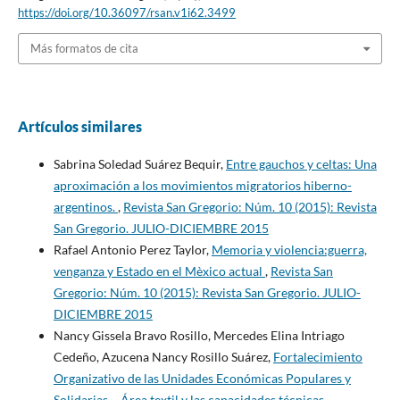
https://doi.org/10.36097/rsan.v1i62.3499
Más formatos de cita
Artículos similares
Sabrina Soledad Suárez Bequir,
Entre gauchos y celtas: Una
aproximación a los movimientos migratorios hiberno-
argentinos.
,
Revista San Gregorio: Núm. 10 (2015): Revista
San Gregorio. JULIO-DICIEMBRE 2015
Rafael Antonio Perez Taylor,
Memoria y violencia:guerra,
venganza y Estado en el Mèxico actual
,
Revista San
Gregorio: Núm. 10 (2015): Revista San Gregorio. JULIO-
DICIEMBRE 2015
Nancy Gissela Bravo Rosillo, Mercedes Elina Intriago
Cedeño, Azucena Nancy Rosillo Suárez,
Fortalecimiento
Organizativo de las Unidades Económicas Populares y
Solidarias – Área textil y las capacidades técnicas