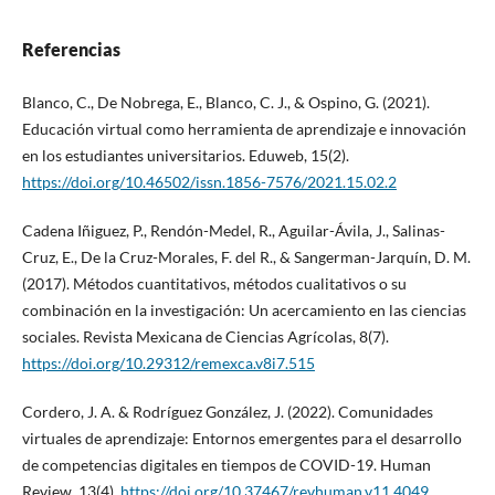
Referencias
Blanco, C., De Nobrega, E., Blanco, C. J., & Ospino, G. (2021).
Educación virtual como herramienta de aprendizaje e innovación
en los estudiantes universitarios. Eduweb, 15(2).
https://doi.org/10.46502/issn.1856-7576/2021.15.02.2
Cadena Iñiguez, P., Rendón-Medel, R., Aguilar-Ávila, J., Salinas-
Cruz, E., De la Cruz-Morales, F. del R., & Sangerman-Jarquín, D. M.
(2017). Métodos cuantitativos, métodos cualitativos o su
combinación en la investigación: Un acercamiento en las ciencias
sociales. Revista Mexicana de Ciencias Agrícolas, 8(7).
https://doi.org/10.29312/remexca.v8i7.515
Cordero, J. A. & Rodríguez González, J. (2022). Comunidades
virtuales de aprendizaje: Entornos emergentes para el desarrollo
de competencias digitales en tiempos de COVID-19. Human
Review, 13(4).
https://doi.org/10.37467/revhuman.v11.4049