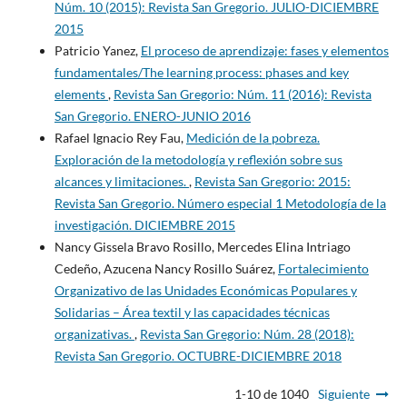
Núm. 10 (2015): Revista San Gregorio. JULIO-DICIEMBRE
2015
Patricio Yanez,
El proceso de aprendizaje: fases y elementos
fundamentales/The learning process: phases and key
elements
,
Revista San Gregorio: Núm. 11 (2016): Revista
San Gregorio. ENERO-JUNIO 2016
Rafael Ignacio Rey Fau,
Medición de la pobreza.
Exploración de la metodología y reflexión sobre sus
alcances y limitaciones.
,
Revista San Gregorio: 2015:
Revista San Gregorio. Número especial 1 Metodología de la
investigación. DICIEMBRE 2015
Nancy Gissela Bravo Rosillo, Mercedes Elina Intriago
Cedeño, Azucena Nancy Rosillo Suárez,
Fortalecimiento
Organizativo de las Unidades Económicas Populares y
Solidarias – Área textil y las capacidades técnicas
organizativas.
,
Revista San Gregorio: Núm. 28 (2018):
Revista San Gregorio. OCTUBRE-DICIEMBRE 2018
1-10 de 1040
Siguiente