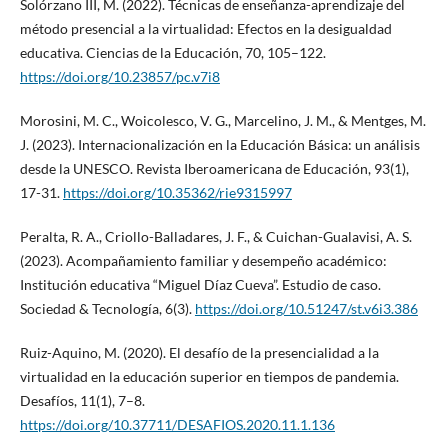
Solórzano III, M. (2022). Técnicas de enseñanza-aprendizaje del
método presencial a la virtualidad: Efectos en la desigualdad
educativa. Ciencias de la Educación, 70, 105–122.
https://doi.org/10.23857/pc.v7i8
Morosini, M. C., Woicolesco, V. G., Marcelino, J. M., & Mentges, M.
J. (2023). Internacionalización en la Educación Básica: un análisis
desde la UNESCO. Revista Iberoamericana de Educación, 93(1),
17-31.
https://doi.org/10.35362/rie9315997
Peralta, R. A., Criollo-Balladares, J. F., & Cuichan-Gualavisi, A. S.
(2023). Acompañamiento familiar y desempeño académico:
Institución educativa “Miguel Díaz Cueva”. Estudio de caso.
Sociedad & Tecnología, 6(3).
https://doi.org/10.51247/st.v6i3.386
Ruiz-Aquino, M. (2020). El desafío de la presencialidad a la
virtualidad en la educación superior en tiempos de pandemia.
Desafíos, 11(1), 7–8.
https://doi.org/10.37711/DESAFIOS.2020.11.1.136