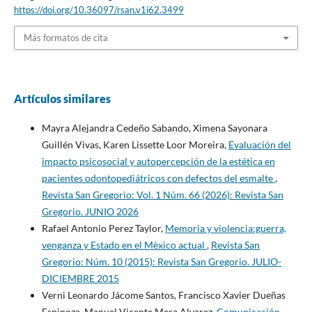
https://doi.org/10.36097/rsan.v1i62.3499
Más formatos de cita
Artículos similares
Mayra Alejandra Cedeño Sabando, Ximena Sayonara
Guillén Vivas, Karen Lissette Loor Moreira,
Evaluación del
impacto psicosocial y autopercepción de la estética en
pacientes odontopediátricos con defectos del esmalte
,
Revista San Gregorio: Vol. 1 Núm. 66 (2026): Revista San
Gregorio. JUNIO 2026
Rafael Antonio Perez Taylor,
Memoria y violencia:guerra,
venganza y Estado en el Mèxico actual
,
Revista San
Gregorio: Núm. 10 (2015): Revista San Gregorio. JULIO-
DICIEMBRE 2015
Verni Leonardo Jácome Santos, Francisco Xavier Dueñas
Espinoza, Manuel Vicente Mera Alvarez,
Comunicación