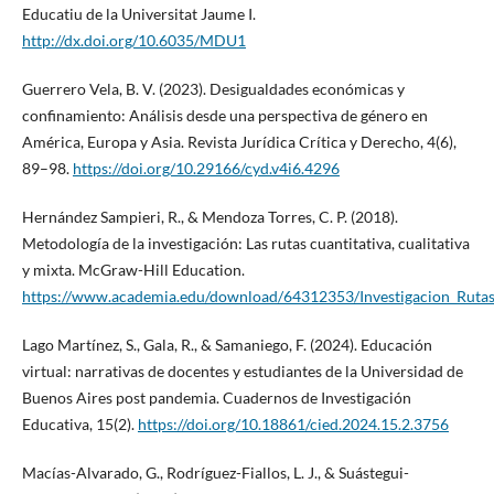
Educatiu de la Universitat Jaume I.
http://dx.doi.org/10.6035/MDU1
Guerrero Vela, B. V. (2023). Desigualdades económicas y
confinamiento: Análisis desde una perspectiva de género en
América, Europa y Asia. Revista Jurídica Crítica y Derecho, 4(6),
89–98.
https://doi.org/10.29166/cyd.v4i6.4296
Hernández Sampieri, R., & Mendoza Torres, C. P. (2018).
Metodología de la investigación: Las rutas cuantitativa, cualitativa
y mixta. McGraw-Hill Education.
https://www.academia.edu/download/64312353/Investigacion_Rutas_c
Lago Martínez, S., Gala, R., & Samaniego, F. (2024). Educación
virtual: narrativas de docentes y estudiantes de la Universidad de
Buenos Aires post pandemia. Cuadernos de Investigación
Educativa, 15(2).
https://doi.org/10.18861/cied.2024.15.2.3756
Macías-Alvarado, G., Rodríguez-Fiallos, L. J., & Suástegui-