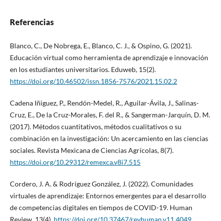
Referencias
Blanco, C., De Nobrega, E., Blanco, C. J., & Ospino, G. (2021).
Educación virtual como herramienta de aprendizaje e innovación
en los estudiantes universitarios. Eduweb, 15(2).
https://doi.org/10.46502/issn.1856-7576/2021.15.02.2
Cadena Iñiguez, P., Rendón-Medel, R., Aguilar-Ávila, J., Salinas-
Cruz, E., De la Cruz-Morales, F. del R., & Sangerman-Jarquín, D. M.
(2017). Métodos cuantitativos, métodos cualitativos o su
combinación en la investigación: Un acercamiento en las ciencias
sociales. Revista Mexicana de Ciencias Agrícolas, 8(7).
https://doi.org/10.29312/remexca.v8i7.515
Cordero, J. A. & Rodríguez González, J. (2022). Comunidades
virtuales de aprendizaje: Entornos emergentes para el desarrollo
de competencias digitales en tiempos de COVID-19. Human
Review, 13(4).
https://doi.org/10.37467/revhuman.v11.4049