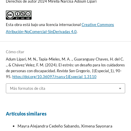
Derechos de autor 2024 Mirella Narcisa Adoum Lipari
Esta obra está bajo una licencia internacional
Creative Commons
Atribución-NoComercial-SinDerivadas 4.0
.
Cómo citar
Adum Lípari, M. N., Tapia-Mieles, M. A. ., Guaranguay Chaves, H. del C.
., & Chávez Velez, F. M. (2024). El estrés: un desafio para los cuidadores
de personas con discapacidad.
Revista San Gregorio
,
1
(Especial_1), 90-
95.
https://doi.org/10.36097/rsan.v1iEspecial_1.3110
Más formatos de cita
Artículos similares
Mayra Alejandra Cedeño Sabando, Ximena Sayonara