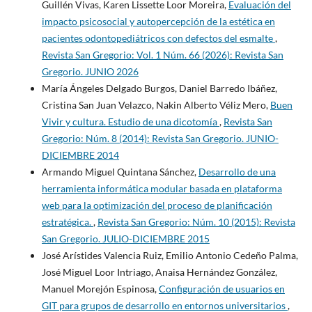
Guillén Vivas, Karen Lissette Loor Moreira,
Evaluación del
impacto psicosocial y autopercepción de la estética en
pacientes odontopediátricos con defectos del esmalte
,
Revista San Gregorio: Vol. 1 Núm. 66 (2026): Revista San
Gregorio. JUNIO 2026
María Ángeles Delgado Burgos, Daniel Barredo Ibáñez,
Cristina San Juan Velazco, Nakin Alberto Véliz Mero,
Buen
Vivir y cultura. Estudio de una dicotomía
,
Revista San
Gregorio: Núm. 8 (2014): Revista San Gregorio. JUNIO-
DICIEMBRE 2014
Armando Miguel Quintana Sánchez,
Desarrollo de una
herramienta informática modular basada en plataforma
web para la optimización del proceso de planificación
estratégica.
,
Revista San Gregorio: Núm. 10 (2015): Revista
San Gregorio. JULIO-DICIEMBRE 2015
José Arístides Valencia Ruiz, Emilio Antonio Cedeño Palma,
José Miguel Loor Intriago, Anaisa Hernández González,
Manuel Morejón Espinosa,
Configuración de usuarios en
GIT para grupos de desarrollo en entornos universitarios
,