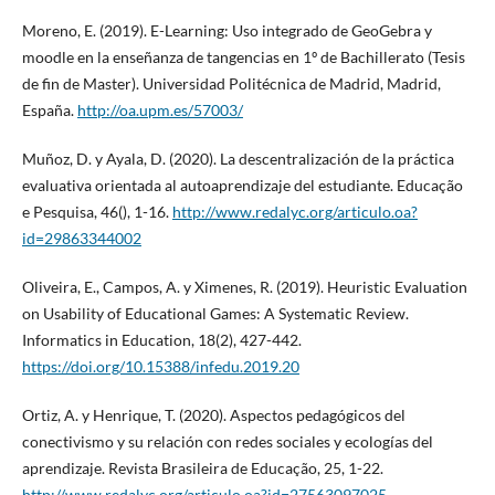
Moreno, E. (2019). E-Learning: Uso integrado de GeoGebra y
moodle en la enseñanza de tangencias en 1º de Bachillerato (Tesis
de fin de Master). Universidad Politécnica de Madrid, Madrid,
España.
http://oa.upm.es/57003/
Muñoz, D. y Ayala, D. (2020). La descentralización de la práctica
evaluativa orientada al autoaprendizaje del estudiante. Educação
e Pesquisa, 46(), 1-16.
http://www.redalyc.org/articulo.oa?
id=29863344002
Oliveira, E., Campos, A. y Ximenes, R. (2019). Heuristic Evaluation
on Usability of Educational Games: A Systematic Review.
Informatics in Education, 18(2), 427-442.
https://doi.org/10.15388/infedu.2019.20
Ortiz, A. y Henrique, T. (2020). Aspectos pedagógicos del
conectivismo y su relación con redes sociales y ecologías del
aprendizaje. Revista Brasileira de Educação, 25, 1-22.
http://www.redalyc.org/articulo.oa?id=27563097025