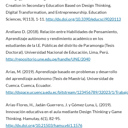
Creation in Secondary Education Based on Design Thinking,
Digital Transformation, and Entrepreneurship. Education
Sciences, 9(113), 1-11.
http://dx.doi.org/10.3390/educsci9020113
Arellano D. (2018). Relación entre Habilidades de Pensamiento,
Aprendizaje autónomo y rendimiento académico en los
estudiantes de la I.E. Públicas del distrito de Paramonga (Tesis
Doctoral). Universidad Nacional de Educación, Lima, Perú.
http://repositorio.une.edu.pe/handle/UNE/2040
Arias, M. (2019). Aprendizaje basado en problemas y desarrollo
del aprendizaje autónomo (Tesis de Maestría). Universidad de
Cuenca. Cuenca, Ecuador.
http://dspace.ucuenca.edu.ec/bitstream/123456789/32023/1/Trabaj
Arias-Flores, H., Jadán-Guerrero, J. y Gómez-Luna, L. (2019).
Innovación educativa en el aula mediante Design Thinking y Game
Thinking. Hamutay, 6(1), 82-95.
http://dx.doi.org/10.21503/hamu.v6i1.1576