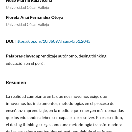
Hugo Martín Ruíz Acuña
Universidad César Vallejo
Fiorela Anaí Fernández Otoya
Universidad César Vallejo
DOI:
https://doi.org/10.36097/rsan.v0i51.2045
Palabras clave:
aprendizaje autónomo, desing thinking,
educación en el perú.
Resumen
La realidad cambiante en la que nos movemos exige que
innovemos los instrumentos, metodologías en el proceso de
enseñanza aprendizaje, en la medida que emergen más demandas
que los educandos deben ser capaces de resolver. En ese sentido,
el desing thinking surge como una metodología transformadora
de los espacios y contenidos educativos, debido al enfoque