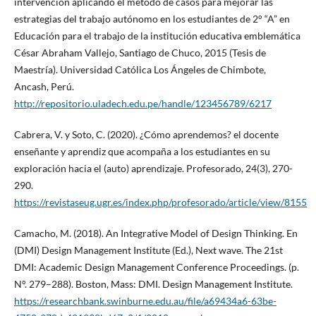
intervención aplicando el método de casos para mejorar las
estrategias del trabajo autónomo en los estudiantes de 2° “A” en
Educación para el trabajo de la institución educativa emblemática
César Abraham Vallejo, Santiago de Chuco, 2015 (Tesis de
Maestría). Universidad Católica Los Ángeles de Chimbote,
Ancash, Perú.
http://repositorio.uladech.edu.pe/handle/123456789/6217
Cabrera, V. y Soto, C. (2020). ¿Cómo aprendemos? el docente
enseñante y aprendiz que acompaña a los estudiantes en su
exploración hacia el (auto) aprendizaje. Profesorado, 24(3), 270-
290.
https://revistaseug.ugr.es/index.php/profesorado/article/view/8155
Camacho, M. (2018). An Integrative Model of Design Thinking. En
(DMI) Design Management Institute (Ed.), Next wave. The 21st
DMI: Academic Design Management Conference Proceedings. (p.
N°. 279–288). Boston, Mass: DMI. Design Management Institute.
https://researchbank.swinburne.edu.au/file/a69434a6-63be-