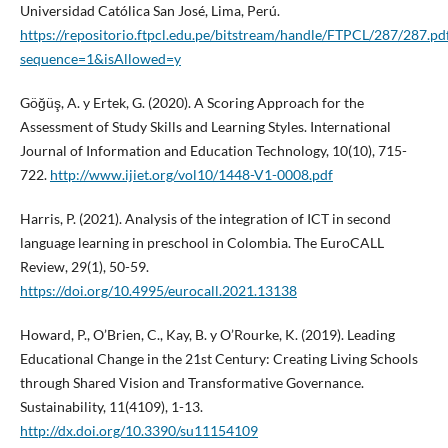
Universidad Católica San José, Lima, Perú.
https://repositorio.ftpcl.edu.pe/bitstream/handle/FTPCL/287/287.pd
sequence=1&isAllowed=y
Göğüş, A. y Ertek, G. (2020). A Scoring Approach for the
Assessment of Study Skills and Learning Styles. International
Journal of Information and Education Technology, 10(10), 715-
722.
http://www.ijiet.org/vol10/1448-V1-0008.pdf
Harris, P. (2021). Analysis of the integration of ICT in second
language learning in preschool in Colombia. The EuroCALL
Review, 29(1), 50-59.
https://doi.org/10.4995/eurocall.2021.13138
Howard, P., O’Brien, C., Kay, B. y O’Rourke, K. (2019). Leading
Educational Change in the 21st Century: Creating Living Schools
through Shared Vision and Transformative Governance.
Sustainability, 11(4109), 1-13.
http://dx.doi.org/10.3390/su11154109