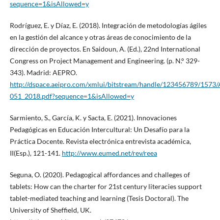
sequence=1&isAllowed=y
Rodríguez, E. y Díaz, E. (2018). Integración de metodologías ágiles
en la gestión del alcance y otras áreas de conocimiento de la
dirección de proyectos. En Saidoun, A. (Ed.), 22nd International
Congress on Project Management and Engineering. (p. N.° 329-
343). Madrid: AEPRO.
http://dspace.aeipro.com/xmlui/bitstream/handle/123456789/1573/
051_2018.pdf?sequence=1&isAllowed=y
Sarmiento, S., García, K. y Sacta, E. (2021). Innovaciones
Pedagógicas en Educación Intercultural: Un Desafío para la
Práctica Docente. Revista electrónica entrevista académica,
II(Esp.), 121-141.
http://www.eumed.net/rev/reea
Seguna, O. (2020). Pedagogical affordances and challeges of
tablets: How can the charter for 21st century literacies support
tablet-mediated teaching and learning (Tesis Doctoral). The
University of Sheffield, UK.