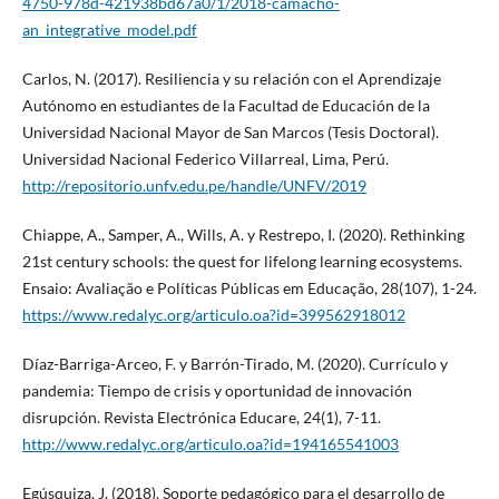
4750-978d-421938bd67a0/1/2018-camacho-
an_integrative_model.pdf
Carlos, N. (2017). Resiliencia y su relación con el Aprendizaje
Autónomo en estudiantes de la Facultad de Educación de la
Universidad Nacional Mayor de San Marcos (Tesis Doctoral).
Universidad Nacional Federico Villarreal, Lima, Perú.
http://repositorio.unfv.edu.pe/handle/UNFV/2019
Chiappe, A., Samper, A., Wills, A. y Restrepo, I. (2020). Rethinking
21st century schools: the quest for lifelong learning ecosystems.
Ensaio: Avaliação e Políticas Públicas em Educação, 28(107), 1-24.
https://www.redalyc.org/articulo.oa?id=399562918012
Díaz-Barriga-Arceo, F. y Barrón-Tirado, M. (2020). Currículo y
pandemia: Tiempo de crisis y oportunidad de innovación
disrupción. Revista Electrónica Educare, 24(1), 7-11.
http://www.redalyc.org/articulo.oa?id=194165541003
Egúsquiza, J. (2018). Soporte pedagógico para el desarrollo de