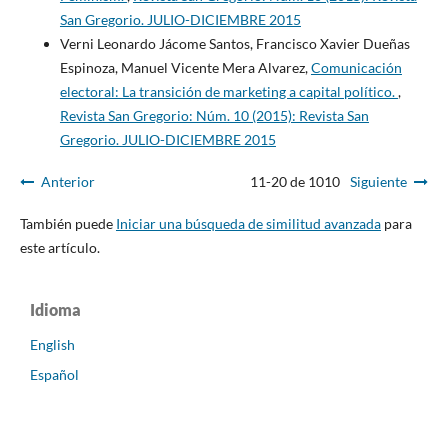
San Gregorio. JULIO-DICIEMBRE 2015
Verni Leonardo Jácome Santos, Francisco Xavier Dueñas
Espinoza, Manuel Vicente Mera Alvarez,
Comunicación
electoral: La transición de marketing a capital político.
,
Revista San Gregorio: Núm. 10 (2015): Revista San
Gregorio. JULIO-DICIEMBRE 2015
Anterior
11-20 de 1010
Siguiente
También puede
Iniciar una búsqueda de similitud avanzada
para
este artículo.
Idioma
English
Español