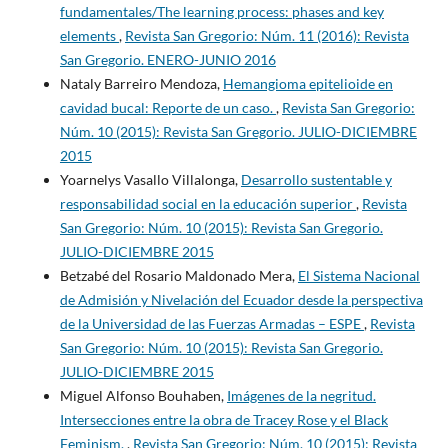
fundamentales/The learning process: phases and key
elements
,
Revista San Gregorio: Núm. 11 (2016): Revista
San Gregorio. ENERO-JUNIO 2016
Nataly Barreiro Mendoza,
Hemangioma epitelioide en
cavidad bucal: Reporte de un caso.
,
Revista San Gregorio:
Núm. 10 (2015): Revista San Gregorio. JULIO-DICIEMBRE
2015
Yoarnelys Vasallo Villalonga,
Desarrollo sustentable y
responsabilidad social en la educación superior
,
Revista
San Gregorio: Núm. 10 (2015): Revista San Gregorio.
JULIO-DICIEMBRE 2015
Betzabé del Rosario Maldonado Mera,
El Sistema Nacional
de Admisión y Nivelación del Ecuador desde la perspectiva
de la Universidad de las Fuerzas Armadas – ESPE
,
Revista
San Gregorio: Núm. 10 (2015): Revista San Gregorio.
JULIO-DICIEMBRE 2015
Miguel Alfonso Bouhaben,
Imágenes de la negritud.
Intersecciones entre la obra de Tracey Rose y el Black
Feminism.
,
Revista San Gregorio: Núm. 10 (2015): Revista