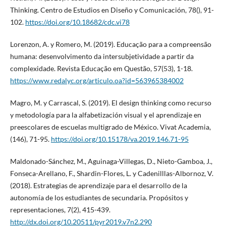
Thinking. Centro de Estudios en Diseño y Comunicación, 78(), 91-
102.
https://doi.org/10.18682/cdc.vi78
Lorenzon, A. y Romero, M. (2019). Educação para a compreensão
humana: desenvolvimento da intersubjetividade a partir da
complexidade. Revista Educação em Questão, 57(53), 1-18.
https://www.redalyc.org/articulo.oa?id=563965384002
Magro, M. y Carrascal, S. (2019). El design thinking como recurso
y metodología para la alfabetización visual y el aprendizaje en
preescolares de escuelas multigrado de México. Vivat Academia,
(146), 71-95.
https://doi.org/10.15178/va.2019.146.71-95
Maldonado-Sánchez, M., Aguinaga-Villegas, D., Nieto-Gamboa, J.,
Fonseca-Arellano, F., Shardin-Flores, L. y Cadenilllas-Albornoz, V.
(2018). Estrategias de aprendizaje para el desarrollo de la
autonomía de los estudiantes de secundaria. Propósitos y
representaciones, 7(2), 415-439.
http://dx.doi.org/10.20511/pyr2019.v7n2.290