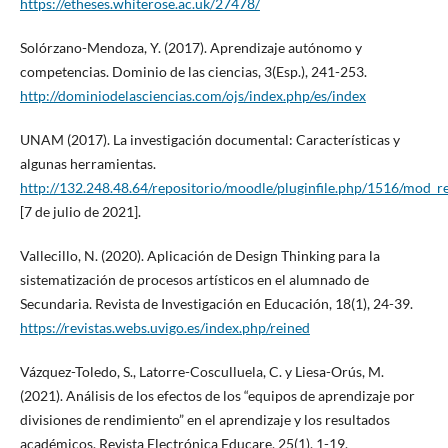
https://etheses.whiterose.ac.uk/27478/
Solórzano-Mendoza, Y. (2017). Aprendizaje autónomo y
competencias. Dominio de las ciencias, 3(Esp.), 241-253.
http://dominiodelasciencias.com/ojs/index.php/es/index
UNAM (2017). La investigación documental: Características y
algunas herramientas.
http://132.248.48.64/repositorio/moodle/pluginfile.php/1516/mod_r
[7 de julio de 2021].
Vallecillo, N. (2020). Aplicación de Design Thinking para la
sistematización de procesos artísticos en el alumnado de
Secundaria. Revista de Investigación en Educación, 18(1), 24-39.
https://revistas.webs.uvigo.es/index.php/reined
Vázquez-Toledo, S., Latorre-Cosculluela, C. y Liesa-Orús, M.
(2021). Análisis de los efectos de los “equipos de aprendizaje por
divisiones de rendimiento” en el aprendizaje y los resultados
académicos. Revista Electrónica Educare, 25(1), 1-19.