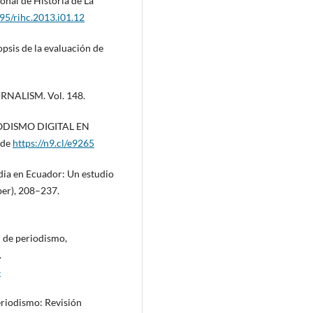
onal de Historia de La
795/rihc.2013.i01.12
psis de la evaluación de
URNALISM. Vol. 148.
RIODISMO DIGITAL EN
 de
https://n9.cl/e9265
ia en Ecuador: Un estudio
ber), 208–237.
l de periodismo,
.
4
riodismo: Revisión