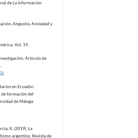
nal de La Información
cación, Angustia, Ansiedad y
érica. Vol. 19.
investigación. Artículo de
.
.01
tarios en Ecuador:
s de formación del
ersidad de Málaga
cía, X. (2019). La
dismo argentino. Revista de