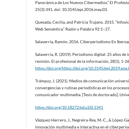
Panorámica de Los Nuevos Cibermedios.” El Profesio
25(3):341. doi: 10.3145/epi.2016.may.03.
Quesada, Cecilia, and Patricia Trujano. 2015. “Infoxi
Web Semántica.” Razón y Palabra 92:1–27.
Salaverría, Ramón. 2016. Ciberperiodismo En Iberoam
Salaverría, R. (2019). Periodismo digital: 25 años de 
revisión. El profesional de la información, 28(1), 1-26
https://doi.org/https://doi.org/10.3145/epi.2019.ene
Trámpuz, J. (2021). Medios de comunicación universi
convergencias y rutinas periodísticas en los proceso
comunicador multimedia. [Tesis de doctorado]. Univ
https://doi.org/10.18272/pd.v2i0.1341
Vázquez-Herrero, J., Negreira-Rey, M.-C., & López-Gar
innovación multimedia e interactiva en el ciberperio