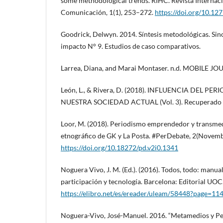
some methodological trends. RIHC. Revista Internaci
Comunicación, 1(1), 253–272.
https://doi.org/10.12
Goodrick, Delwyn. 2014. Síntesis metodológicas. Sino
impacto N° 9. Estudios de caso comparativos.
Larrea, Diana, and Marai Montaser. n.d. MOBILE JO
León, L., & Rivera, D. (2018). INFLUENCIA DEL PE
NUESTRA SOCIEDAD ACTUAL (Vol. 3). Recuperado
Loor, M. (2018). Periodismo emprendedor y transmed
etnográfico de GK y La Posta. #PerDebate, 2(Novem
https://doi.org/10.18272/pd.v2i0.1341
Noguera Vivo, J. M. (Ed.). (2016). Todos, todo: manua
participación y tecnología. Barcelona: Editorial UOC
https://elibro.net/es/ereader/uleam/58448?page=11
Noguera-Vivo, José-Manuel. 2016. “Metamedios y Pe