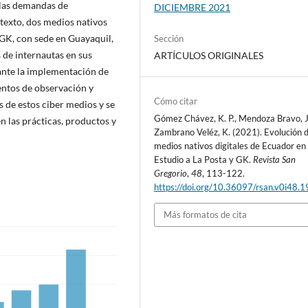
 las demandas de
DICIEMBRE 2021
texto, dos medios nativos
 GK, con sede en Guayaquil,
Sección
 de internautas en sus
ARTÍCULOS ORIGINALES
ante la implementación de
entos de observación y
Cómo citar
s de estos ciber medios y se
Gómez Chávez, K. P., Mendoza Bravo, J
n las prácticas, productos y
Zambrano Veléz, K. (2021). Evolución 
medios nativos digitales de Ecuador en
Estudio a La Posta y GK.
Revista San
Gregorio
,
48
, 113-122.
https://doi.org/10.36097/rsan.v0i48.
Más formatos de cita