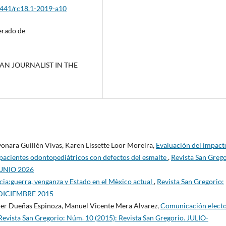
26441/rc18.1-2019-a10
perado de
RICAN JOURNALIST IN THE
nara Guillén Vivas, Karen Lissette Loor Moreira,
Evaluación del impact
n pacientes odontopediátricos con defectos del esmalte
,
Revista San Grego
 JUNIO 2026
ia:guerra, venganza y Estado en el Mèxico actual
,
Revista San Gregorio:
O-DICIEMBRE 2015
ier Dueñas Espinoza, Manuel Vicente Mera Alvarez,
Comunicación electo
Revista San Gregorio: Núm. 10 (2015): Revista San Gregorio. JULIO-