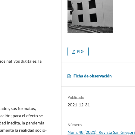
PDF
s nativos digitales, la
Ficha de observación
Publicado
2021-12-31
uador, sus formatos,
ación; para el efecto se
dad inédita, la pandemia
Número
amente la realidad socio-
Núm. 48 (2021): Revista San Gregori