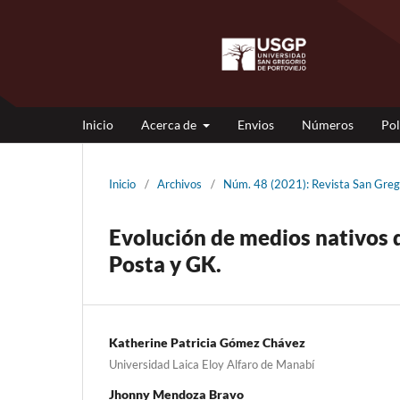
Inicio
Acerca de
Envios
Números
Pol
Inicio
/
Archivos
/
Núm. 48 (2021): Revista San Gre
Evolución de medios nativos d
Posta y GK.
Katherine Patricia Gómez Chávez
Universidad Laica Eloy Alfaro de Manabí
Jhonny Mendoza Bravo