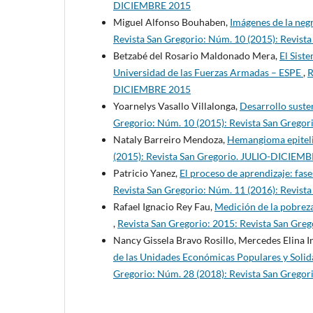
DICIEMBRE 2015
Miguel Alfonso Bouhaben,
Imágenes de la negr
Revista San Gregorio: Núm. 10 (2015): Revis
Betzabé del Rosario Maldonado Mera,
El Sist
Universidad de las Fuerzas Armadas – ESPE
,
R
DICIEMBRE 2015
Yoarnelys Vasallo Villalonga,
Desarrollo suste
Gregorio: Núm. 10 (2015): Revista San Greg
Nataly Barreiro Mendoza,
Hemangioma epiteli
(2015): Revista San Gregorio. JULIO-DICIEM
Patricio Yanez,
El proceso de aprendizaje: fas
Revista San Gregorio: Núm. 11 (2016): Revis
Rafael Ignacio Rey Fau,
Medición de la pobreza
,
Revista San Gregorio: 2015: Revista San Gre
Nancy Gissela Bravo Rosillo, Mercedes Elina 
de las Unidades Económicas Populares y Solidar
Gregorio: Núm. 28 (2018): Revista San Gre