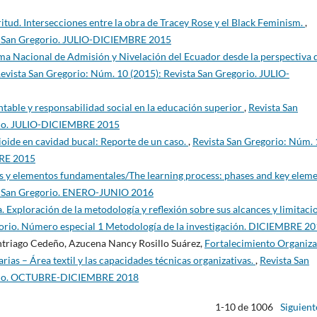
itud. Intersecciones entre la obra de Tracey Rose y el Black Feminism.
,
ta San Gregorio. JULIO-DICIEMBRE 2015
ema Nacional de Admisión y Nivelación del Ecuador desde la perspectiva d
evista San Gregorio: Núm. 10 (2015): Revista San Gregorio. JULIO-
ntable y responsabilidad social en la educación superior
,
Revista San
orio. JULIO-DICIEMBRE 2015
oide en cavidad bucal: Reporte de un caso.
,
Revista San Gregorio: Núm. 
BRE 2015
es y elementos fundamentales/The learning process: phases and key elem
ta San Gregorio. ENERO-JUNIO 2016
. Exploración de la metodología y reflexión sobre sus alcances y limitaci
gorio. Número especial 1 Metodología de la investigación. DICIEMBRE 2
Intriago Cedeño, Azucena Nancy Rosillo Suárez,
Fortalecimiento Organiza
ias – Área textil y las capacidades técnicas organizativas.
,
Revista San
gorio. OCTUBRE-DICIEMBRE 2018
1-10 de 1006
Siguient