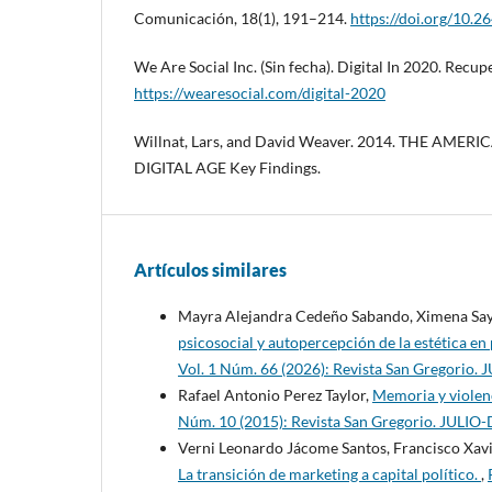
Comunicación, 18(1), 191–214.
https://doi.org/10.
We Are Social Inc. (Sin fecha). Digital In 2020. Recu
https://wearesocial.com/digital-2020
Willnat, Lars, and David Weaver. 2014. THE AME
DIGITAL AGE Key Findings.
Artículos similares
Mayra Alejandra Cedeño Sabando, Ximena Sayo
psicosocial y autopercepción de la estética e
Vol. 1 Núm. 66 (2026): Revista San Gregorio.
Rafael Antonio Perez Taylor,
Memoria y violenc
Núm. 10 (2015): Revista San Gregorio. JULI
Verni Leonardo Jácome Santos, Francisco Xav
La transición de marketing a capital político.
,