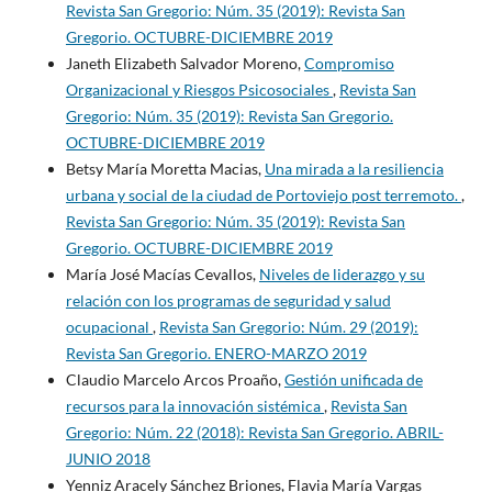
Revista San Gregorio: Núm. 35 (2019): Revista San
Gregorio. OCTUBRE-DICIEMBRE 2019
Janeth Elizabeth Salvador Moreno,
Compromiso
Organizacional y Riesgos Psicosociales
,
Revista San
Gregorio: Núm. 35 (2019): Revista San Gregorio.
OCTUBRE-DICIEMBRE 2019
Betsy María Moretta Macias,
Una mirada a la resiliencia
urbana y social de la ciudad de Portoviejo post terremoto.
,
Revista San Gregorio: Núm. 35 (2019): Revista San
Gregorio. OCTUBRE-DICIEMBRE 2019
María José Macías Cevallos,
Niveles de liderazgo y su
relación con los programas de seguridad y salud
ocupacional
,
Revista San Gregorio: Núm. 29 (2019):
Revista San Gregorio. ENERO-MARZO 2019
Claudio Marcelo Arcos Proaño,
Gestión unificada de
recursos para la innovación sistémica
,
Revista San
Gregorio: Núm. 22 (2018): Revista San Gregorio. ABRIL-
JUNIO 2018
Yenniz Aracely Sánchez Briones, Flavia María Vargas