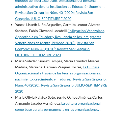
enfoque del liderazgo transformacional del personal
administrativo de una Institución de Educación Superior
,
Revista San Gregorio: Núm. 40 (2020): Revista San
Gregorio. JULIO-SEPTIEMBRE 2020
Yanexi Lisseth Niño Arguelles, Carmita Leonor Álvarez
Santana, Fabio Giovanni Locatelli,
“Migración Venezolana,
Aporofobia en Ecuador y Resiliencia de los Inmigrantes
Venezolanos en Manta, Periodo 2020”
,
Revista San
Gregorio: Núm. 43 (2020): Revista San Gregorio.
OCTUBRE-DICIEMBRE 2020
María Soledad Suárez Campas, María Trinidad Álvarez
Medina, María del Carmen Vásquez Torres,
La Cultura
Organizacional a través de las teorías organizacionales:
nacimiento, crecimiento y madurez.
,
Revista San Gregorio:
Núm. 40 (2020): Revista San Gregorio. JULIO-SEPTIEMBRE
2020
María Olivia Palafox Soto, Sergio Ochoa Jiménez, Carlos
Armando Jacobo Hernández,
La cultura organizacional
como base para la permanencia en las organizaciones.
,