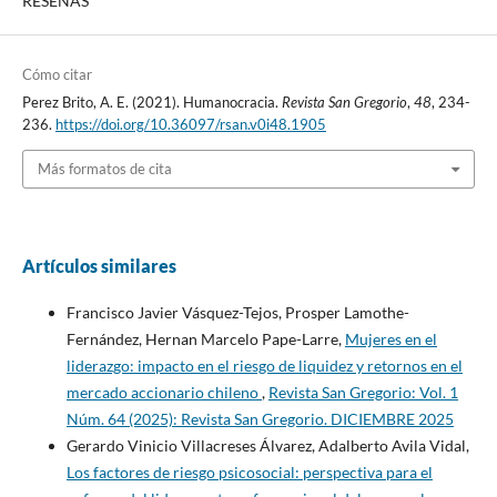
RESEÑAS
Cómo citar
Perez Brito, A. E. (2021). Humanocracia.
Revista San Gregorio
,
48
, 234-
236.
https://doi.org/10.36097/rsan.v0i48.1905
Más formatos de cita
Artículos similares
Francisco Javier Vásquez-Tejos, Prosper Lamothe-
Fernández, Hernan Marcelo Pape-Larre,
Mujeres en el
liderazgo: impacto en el riesgo de liquidez y retornos en el
mercado accionario chileno
,
Revista San Gregorio: Vol. 1
Núm. 64 (2025): Revista San Gregorio. DICIEMBRE 2025
Gerardo Vinicio Villacreses Álvarez, Adalberto Avila Vidal,
Los factores de riesgo psicosocial: perspectiva para el