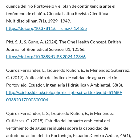
cuenca del río Portoviejo y el plan de contingencia ante el
fenómeno de el niño. Ciencia Latina Revista Científica
Multidisciplinar, 7(1), 1929–1949.
https://doi.org/10.37811/cl_rcm.v7i1.4535
Pitt, S. J., & Gunn, A. (2024). The One Health Concept. British
Journal of Biomedical Science, 81, 12366.
https://doi.org/10.3389/BJBS.2024.12366
Quiroz Fernández, L., Izquierdo Kulich, E., & Menéndez Gutiérrez,
C. (2017). Aplicación del índice de calidad de agua en el río
Portoviejo, Ecuador. Ingeniería Hidráulica y Ambiental, 38(3).
http://scielo.sld.cu/scielo.php?script=sci_arttext&pid=S1680-
03382017000300004
Quiroz Fernández, L. S., Izquierdo Kulich, E., & Menéndez
Gutiérrez, C. (2018). Estudio del impacto ambiental del
vertimiento de aguas residuales sobre la capacidad de
autodepuración del río Portoviejo, Ecuador. Centro Azúcar, 45(1),