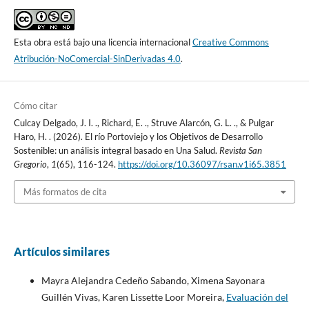
Esta obra está bajo una licencia internacional
Creative Commons
Atribución-NoComercial-SinDerivadas 4.0
.
Cómo citar
Culcay Delgado, J. I. ., Richard, E. ., Struve Alarcón, G. L. ., & Pulgar
Haro, H. . (2026). El río Portoviejo y los Objetivos de Desarrollo
Sostenible: un análisis integral basado en Una Salud.
Revista San
Gregorio
,
1
(65), 116-124.
https://doi.org/10.36097/rsan.v1i65.3851
Más formatos de cita
Artículos similares
Mayra Alejandra Cedeño Sabando, Ximena Sayonara
Guillén Vivas, Karen Lissette Loor Moreira,
Evaluación del