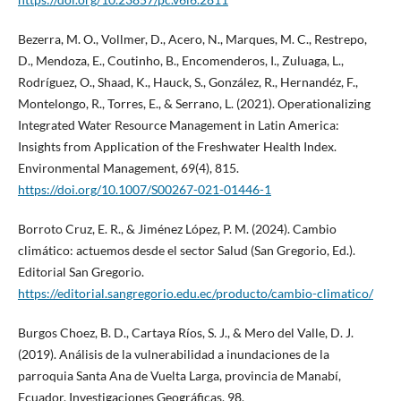
Bezerra, M. O., Vollmer, D., Acero, N., Marques, M. C., Restrepo,
D., Mendoza, E., Coutinho, B., Encomenderos, I., Zuluaga, L.,
Rodríguez, O., Shaad, K., Hauck, S., González, R., Hernandéz, F.,
Montelongo, R., Torres, E., & Serrano, L. (2021). Operationalizing
Integrated Water Resource Management in Latin America:
Insights from Application of the Freshwater Health Index.
Environmental Management, 69(4), 815.
https://doi.org/10.1007/S00267-021-01446-1
Borroto Cruz, E. R., & Jiménez López, P. M. (2024). Cambio
climático: actuemos desde el sector Salud (San Gregorio, Ed.).
Editorial San Gregorio.
https://editorial.sangregorio.edu.ec/producto/cambio-climatico/
Burgos Choez, B. D., Cartaya Ríos, S. J., & Mero del Valle, D. J.
(2019). Análisis de la vulnerabilidad a inundaciones de la
parroquia Santa Ana de Vuelta Larga, provincia de Manabí,
Ecuador. Investigaciones Geográficas, 98.