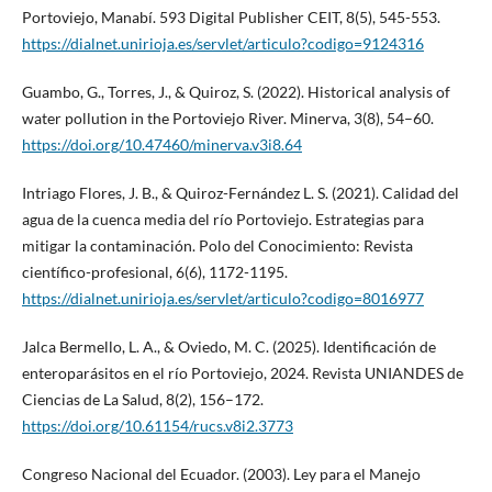
Portoviejo, Manabí. 593 Digital Publisher CEIT, 8(5), 545-553.
https://dialnet.unirioja.es/servlet/articulo?codigo=9124316
Guambo, G., Torres, J., & Quiroz, S. (2022). Historical analysis of
water pollution in the Portoviejo River. Minerva, 3(8), 54–60.
https://doi.org/10.47460/minerva.v3i8.64
Intriago Flores, J. B., & Quiroz-Fernández L. S. (2021). Calidad del
agua de la cuenca media del río Portoviejo. Estrategias para
mitigar la contaminación. Polo del Conocimiento: Revista
científico-profesional, 6(6), 1172-1195.
https://dialnet.unirioja.es/servlet/articulo?codigo=8016977
Jalca Bermello, L. A., & Oviedo, M. C. (2025). Identificación de
enteroparásitos en el río Portoviejo, 2024. Revista UNIANDES de
Ciencias de La Salud, 8(2), 156–172.
https://doi.org/10.61154/rucs.v8i2.3773
Congreso Nacional del Ecuador. (2003). Ley para el Manejo