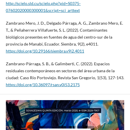
http://scielo.sld.cu/scielo.php?pid=S0375-
07602020000300001&script=sci_arttext
Zambrano Mero, J. D., Delgado Párraga, A. G., Zambrano Mero, E.
T., & Peñaherrera Villafuerte, S. L. (2022). Contaminantes
biológicos presentes en fuentes de agua del centro-sur de la
provincia de Manabí, Ecuador. Siembra, 9(2), e4011.
https://doi.org/10.29166/siembra.v9i2.4011
Zambrano-Párraga, S. B., & Galimberti, C. (2022). Espacios
residuales contemporáneos en sectores del área urbana de la
ciudad: Caso Río Portoviejo. Revista San Gregorio, 1(53), 127-143.
https://doi.org/10.36097/rsan.v0i53.2175