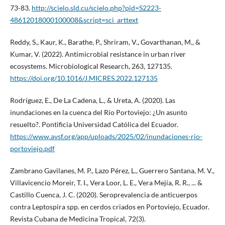
73-83.
http://scielo.sld.cu/scielo.php?pid=S2223-
48612018000100008&script=sci_arttext
Reddy, S., Kaur, K., Barathe, P., Shriram, V., Govarthanan, M., &
Kumar, V. (2022). Antimicrobial resistance in urban river
ecosystems. Microbiological Research, 263, 127135.
https://doi.org/10.1016/J.MICRES.2022.127135
Rodríguez, E., De La Cadena, L., & Ureta, A. (2020). Las
inundaciones en la cuenca del Río Portoviejo: ¿Un asunto
resuelto?. Pontificia Universidad Católica del Ecuador.
https://www.avsf.org/app/uploads/2025/02/inundaciones-rio-
portoviejo.pdf
Zambrano Gavilanes, M. P., Lazo Pérez, L., Guerrero Santana, M. V.,
Villavicencio Moreir, T. I., Vera Loor, L. E., Vera Mejía, R. R., ... &
Castillo Cuenca, J. C. (2020). Seroprevalencia de anticuerpos
contra Leptospira spp. en cerdos criados en Portoviejo, Ecuador.
Revista Cubana de Medicina Tropical, 72(3).