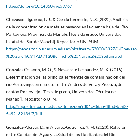
https://doi.org/10.14350/rig.59767
Chevasco Figueroa, F. J., & García Bermello, N. S. (2022). Análisis
de la concentración de metales pesados en la cuenca baja del Río
Portoviejo, Provincia de Manabí. [Tesis de grado, Universidad
Estatal del Sur de Manabí]. Repositorio UNESUM.
https://repositorio.unesum.edu.ec/bitstream/53000/5327/1/Chev
%20Garc%C3%ADa%20Bermello%20Narcisa%20Stefania.pdf
González Orlando, M. O., & Navarrete Fernández, M. X. (2015).
Determinación de las principales fuentes de contaminación del
río Portoviejo, en el sector entre Andrés de Vera y Picoazá, del
cantón Portoviejo. [Tesis de grado, Universidad Técnica de
Manabí]. Repositorio UTM.
http://repositorio.utm.edu.ec/items/de69301c-06ab-485d-bb62-
5a9213213df7/full
González-Alcívar, D., & Álvarez-Gutiérrez, Y. M. (2023). Relación
entre Calidad del Agua y la Salud de los Habitantes del Río