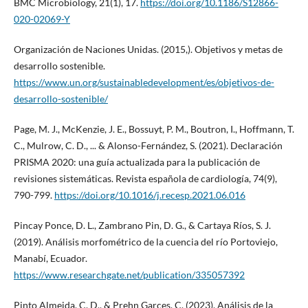
BMC Microbiology, 21(1), 17.
https://doi.org/10.1186/S12866-
020-02069-Y
Organización de Naciones Unidas. (2015,). Objetivos y metas de
desarrollo sostenible.
https://www.un.org/sustainabledevelopment/es/objetivos-de-
desarrollo-sostenible/
Page, M. J., McKenzie, J. E., Bossuyt, P. M., Boutron, I., Hoffmann, T.
C., Mulrow, C. D., ... & Alonso-Fernández, S. (2021). Declaración
PRISMA 2020: una guía actualizada para la publicación de
revisiones sistemáticas. Revista española de cardiología, 74(9),
790-799.
https://doi.org/10.1016/j.recesp.2021.06.016
Pincay Ponce, D. L., Zambrano Pin, D. G., & Cartaya Ríos, S. J.
(2019). Análisis morfométrico de la cuencia del río Portoviejo,
Manabí, Ecuador.
https://www.researchgate.net/publication/335057392
Pinto Almeida, C. D., & Prehn Garces, C. (2023). Análisis de la