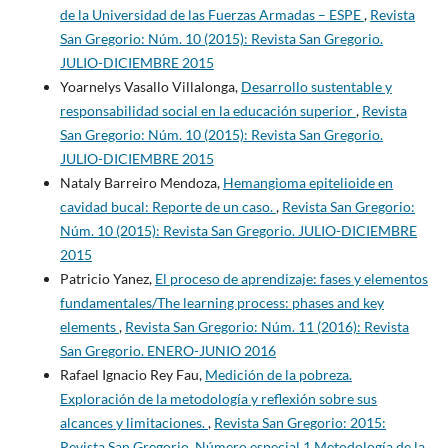
de la Universidad de las Fuerzas Armadas – ESPE
,
Revista
San Gregorio: Núm. 10 (2015): Revista San Gregorio.
JULIO-DICIEMBRE 2015
Yoarnelys Vasallo Villalonga,
Desarrollo sustentable y
responsabilidad social en la educación superior
,
Revista
San Gregorio: Núm. 10 (2015): Revista San Gregorio.
JULIO-DICIEMBRE 2015
Nataly Barreiro Mendoza,
Hemangioma epitelioide en
cavidad bucal: Reporte de un caso.
,
Revista San Gregorio:
Núm. 10 (2015): Revista San Gregorio. JULIO-DICIEMBRE
2015
Patricio Yanez,
El proceso de aprendizaje: fases y elementos
fundamentales/The learning process: phases and key
elements
,
Revista San Gregorio: Núm. 11 (2016): Revista
San Gregorio. ENERO-JUNIO 2016
Rafael Ignacio Rey Fau,
Medición de la pobreza.
Exploración de la metodología y reflexión sobre sus
alcances y limitaciones.
,
Revista San Gregorio: 2015:
Revista San Gregorio. Número especial 1 Metodología de la