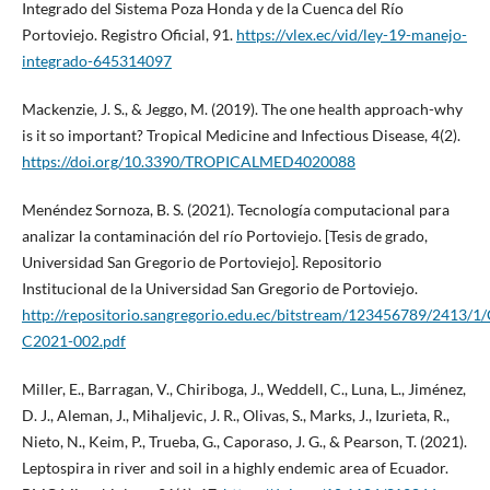
Integrado del Sistema Poza Honda y de la Cuenca del Río
Portoviejo. Registro Oficial, 91.
https://vlex.ec/vid/ley-19-manejo-
integrado-645314097
Mackenzie, J. S., & Jeggo, M. (2019). The one health approach-why
is it so important? Tropical Medicine and Infectious Disease, 4(2).
https://doi.org/10.3390/TROPICALMED4020088
Menéndez Sornoza, B. S. (2021). Tecnología computacional para
analizar la contaminación del río Portoviejo. [Tesis de grado,
Universidad San Gregorio de Portoviejo]. Repositorio
Institucional de la Universidad San Gregorio de Portoviejo.
http://repositorio.sangregorio.edu.ec/bitstream/123456789/2413/1
C2021-002.pdf
Miller, E., Barragan, V., Chiriboga, J., Weddell, C., Luna, L., Jiménez,
D. J., Aleman, J., Mihaljevic, J. R., Olivas, S., Marks, J., Izurieta, R.,
Nieto, N., Keim, P., Trueba, G., Caporaso, J. G., & Pearson, T. (2021).
Leptospira in river and soil in a highly endemic area of Ecuador.