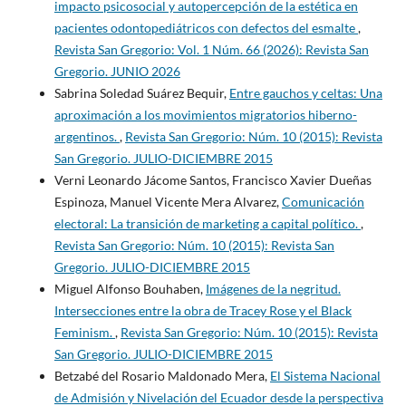
impacto psicosocial y autopercepción de la estética en
pacientes odontopediátricos con defectos del esmalte
,
Revista San Gregorio: Vol. 1 Núm. 66 (2026): Revista San
Gregorio. JUNIO 2026
Sabrina Soledad Suárez Bequir,
Entre gauchos y celtas: Una
aproximación a los movimientos migratorios hiberno-
argentinos.
,
Revista San Gregorio: Núm. 10 (2015): Revista
San Gregorio. JULIO-DICIEMBRE 2015
Verni Leonardo Jácome Santos, Francisco Xavier Dueñas
Espinoza, Manuel Vicente Mera Alvarez,
Comunicación
electoral: La transición de marketing a capital político.
,
Revista San Gregorio: Núm. 10 (2015): Revista San
Gregorio. JULIO-DICIEMBRE 2015
Miguel Alfonso Bouhaben,
Imágenes de la negritud.
Intersecciones entre la obra de Tracey Rose y el Black
Feminism.
,
Revista San Gregorio: Núm. 10 (2015): Revista
San Gregorio. JULIO-DICIEMBRE 2015
Betzabé del Rosario Maldonado Mera,
El Sistema Nacional
de Admisión y Nivelación del Ecuador desde la perspectiva