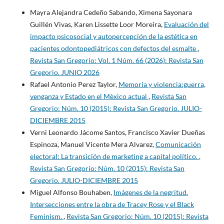
Mayra Alejandra Cedeño Sabando, Ximena Sayonara
Guillén Vivas, Karen Lissette Loor Moreira,
Evaluación del
impacto psicosocial y autopercepción de la estética en
pacientes odontopediátricos con defectos del esmalte
,
Revista San Gregorio: Vol. 1 Núm. 66 (2026): Revista San
Gregorio. JUNIO 2026
Rafael Antonio Perez Taylor,
Memoria y violencia:guerra,
venganza y Estado en el Mèxico actual
,
Revista San
Gregorio: Núm. 10 (2015): Revista San Gregorio. JULIO-
DICIEMBRE 2015
Verni Leonardo Jácome Santos, Francisco Xavier Dueñas
Espinoza, Manuel Vicente Mera Alvarez,
Comunicación
electoral: La transición de marketing a capital político.
,
Revista San Gregorio: Núm. 10 (2015): Revista San
Gregorio. JULIO-DICIEMBRE 2015
Miguel Alfonso Bouhaben,
Imágenes de la negritud.
Intersecciones entre la obra de Tracey Rose y el Black
Feminism.
,
Revista San Gregorio: Núm. 10 (2015): Revista