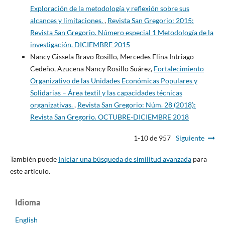
Exploración de la metodología y reflexión sobre sus
alcances y limitaciones.
,
Revista San Gregorio: 2015:
Revista San Gregorio. Número especial 1 Metodología de la
investigación. DICIEMBRE 2015
Nancy Gissela Bravo Rosillo, Mercedes Elina Intriago
Cedeño, Azucena Nancy Rosillo Suárez,
Fortalecimiento
Organizativo de las Unidades Económicas Populares y
Solidarias – Área textil y las capacidades técnicas
organizativas.
,
Revista San Gregorio: Núm. 28 (2018):
Revista San Gregorio. OCTUBRE-DICIEMBRE 2018
1-10 de 957
Siguiente
También puede
Iniciar una búsqueda de similitud avanzada
para
este artículo.
Idioma
English