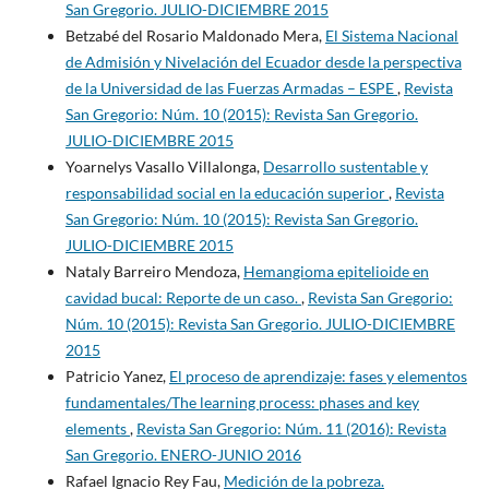
San Gregorio. JULIO-DICIEMBRE 2015
Betzabé del Rosario Maldonado Mera,
El Sistema Nacional
de Admisión y Nivelación del Ecuador desde la perspectiva
de la Universidad de las Fuerzas Armadas – ESPE
,
Revista
San Gregorio: Núm. 10 (2015): Revista San Gregorio.
JULIO-DICIEMBRE 2015
Yoarnelys Vasallo Villalonga,
Desarrollo sustentable y
responsabilidad social en la educación superior
,
Revista
San Gregorio: Núm. 10 (2015): Revista San Gregorio.
JULIO-DICIEMBRE 2015
Nataly Barreiro Mendoza,
Hemangioma epitelioide en
cavidad bucal: Reporte de un caso.
,
Revista San Gregorio:
Núm. 10 (2015): Revista San Gregorio. JULIO-DICIEMBRE
2015
Patricio Yanez,
El proceso de aprendizaje: fases y elementos
fundamentales/The learning process: phases and key
elements
,
Revista San Gregorio: Núm. 11 (2016): Revista
San Gregorio. ENERO-JUNIO 2016
Rafael Ignacio Rey Fau,
Medición de la pobreza.