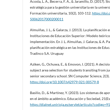
Acosta, L. A., Becerra, F. A., & Jaramillo, D. (2017). 
estratégica para la gestión universitaria en la univer
Formación universitaria, 10(2), 103-112.
https://doi
50062017000200011
Almuiñas, J. L., & Galarza, J. (2013). La planificación e
Instituciones de Educación Superior: Modelo teórico
implementación. En J. L. Almuiñas, J. Galarza, & A. Pas
planificación estratégica en las Instituciones de Edu
Tradinco S.A. Uruguay
Aziken, G., Ochuwa, E., & Emovon, I. (2021). A decisi
subject area selection for students transiting from j
senior secondary school. SN Computer Science, 2(3).
https://doi.org/10.1007/s42979-021-00579-8
Basilio, D., & Martínez, Y. (2023). Los sistemas de ap
en el ámbito académico. Educación y Sociedad, 21(Es
https://dialnet.unirioja.es/servlet/articulo?codigo=