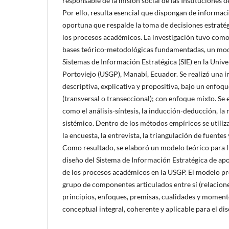
responsable de la misión social de las Instituciones d
Por ello, resulta esencial que dispongan de informaci
oportuna que respalde la toma de decisiones estratégi
los procesos académicos. La investigación tuvo como
bases teórico-metodológicas fundamentadas, un mode
Sistemas de Información Estratégica (SIE) en la Univ
Portoviejo (USGP), Manabí, Ecuador. Se realizó una i
descriptiva, explicativa y propositiva, bajo un enfoq
(transversal o transeccional); con enfoque mixto. S
como el análisis-síntesis, la inducción-deducción, la
sistémico. Dentro de los métodos empíricos se utiliz
la encuesta, la entrevista, la triangulación de fuentes 
Como resultado, se elaboró un modelo teórico para l
diseño del Sistema de Información Estratégica de apoy
de los procesos académicos en la USGP. El modelo pr
grupo de componentes articulados entre sí (relaciones
principios, enfoques, premisas, cualidades y momen
conceptual integral, coherente y aplicable para el dis