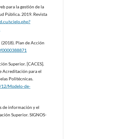
web para la gestión de la
ud Pública. 2019. Revista
ld.cu/scielo.php?
5
 (2018). Plan de Acción
/pf0000388871
ción Superior. [CACES].
e Acreditación para el
elas Politécnicas.
3/12/Modelo-de-
as de información y el
cación Superior. SIGNOS-