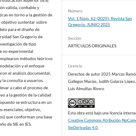
e Educación Superior (IES).
ón válida, confiable y
Número
cas en torno a la gestión de
Vol. 1 Núm. 62 (2025): Revista San
 objetivo sustentar sobre
Gregorio. JUNIO 2025
lo para el diseño de
ersidad San Gregorio de
Sección
nvestigación de tipo
ARTÍCULOS ORIGINALES
ue no experimental
e emplearon métodos teóricos
 modelación y el enfoque
Licencia
aron el análisis documental,
Derechos de autor 2025 Marcos Ramó
y la consulta a usuarios.
Gallegos Macías, Judith Galarza López,
levar a cabo el proceso de
Luis Almuiñas Rivero
o a la gestión de la calidad
opuesto se estructura en un
 esenciales, objetivo,
Esta obra está bajo una licencia interna
tos) que conforman una base
Creative Commons Atribución-NoCome
eño de SIE en IES.
SinDerivadas 4.0
.