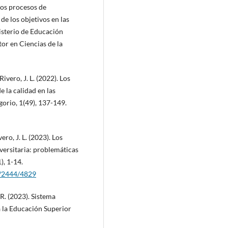
 los procesos de
de los objetivos en las
isterio de Educación
tor en Ciencias de la
ivero, J. L. (2022). Los
 la calidad en las
gorio, 1(49), 137-149.
ro, J. L. (2023). Los
iversitaria: problemáticas
), 1-14.
ew/2444/4829
 R. (2023). Sistema
 la Educación Superior