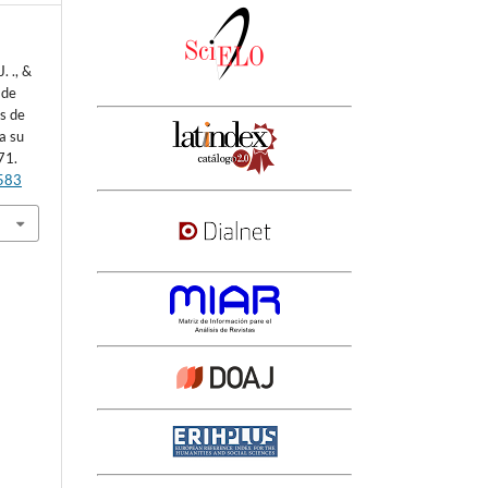
. ., &
 de
es de
a su
71.
3583