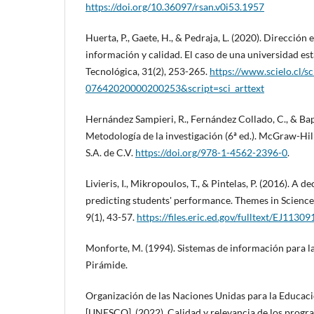
https://doi.org/10.36097/rsan.v0i53.1957
Huerta, P., Gaete, H., & Pedraja, L. (2020). Dirección 
información y calidad. El caso de una universidad est
Tecnológica, 31(2), 253-265.
https://www.scielo.cl/s
07642020000200253&script=sci_arttext
Hernández Sampieri, R., Fernández Collado, C., & Bapt
Metodología de la investigación (6ª ed.). McGraw-Hil
S.A. de C.V.
https://doi.org/978-1-4562-2396-0
.
Livieris, I., Mikropoulos, T., & Pintelas, P. (2016). A 
predicting students' performance. Themes in Scienc
9(1), 43-57.
https://files.eric.ed.gov/fulltext/EJ11309
Monforte, M. (1994). Sistemas de información para la
Pirámide.
Organización de las Naciones Unidas para la Educació
[UNESCO]. (2022). Calidad y relevancia de los progr