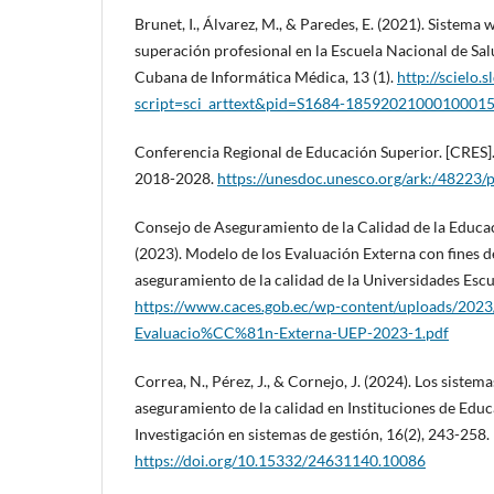
Brunet, I., Álvarez, M., & Paredes, E. (2021). Sistema 
superación profesional en la Escuela Nacional de Sal
Cubana de Informática Médica, 13 (1).
http://scielo.s
script=sci_arttext&pid=S1684-1859202100010001
Conferencia Regional de Educación Superior. [CRES].
2018-2028.
https://unesdoc.unesco.org/ark:/48223
Consejo de Aseguramiento de la Calidad de la Educa
(2023). Modelo de los Evaluación Externa con fines d
aseguramiento de la calidad de la Universidades Escu
https://www.caces.gob.ec/wp-content/uploads/202
Evaluacio%CC%81n-Externa-UEP-2023-1.pdf
Correa, N., Pérez, J., & Cornejo, J. (2024). Los sistem
aseguramiento de la calidad en Instituciones de Edu
Investigación en sistemas de gestión, 16(2), 243-258.
https://doi.org/10.15332/24631140.10086