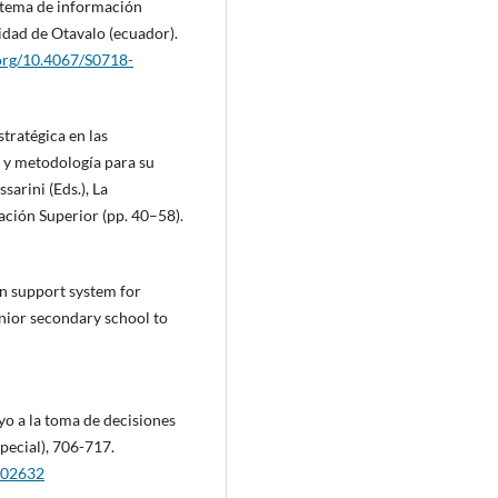
Sistema de información
sidad de Otavalo (ecuador).
.org/10.4067/S0718-
stratégica en las
 y metodología para su
sarini (Eds.), La
cación Superior (pp. 40–58).
on support system for
unior secondary school to
oyo a la toma de decisiones
pecial), 706-717.
9102632