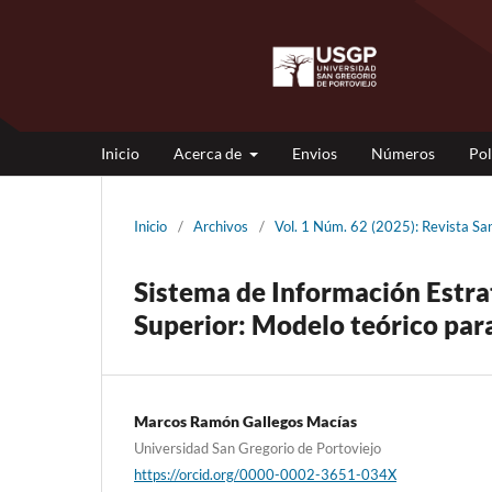
Inicio
Acerca de
Envios
Números
Pol
Inicio
/
Archivos
/
Vol. 1 Núm. 62 (2025): Revista S
Sistema de Información Estra
Superior: Modelo teórico par
Marcos Ramón Gallegos Macías
Universidad San Gregorio de Portoviejo
https://orcid.org/0000-0002-3651-034X