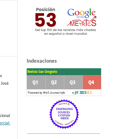
Indexaciones
n
 José
cional
rcial-