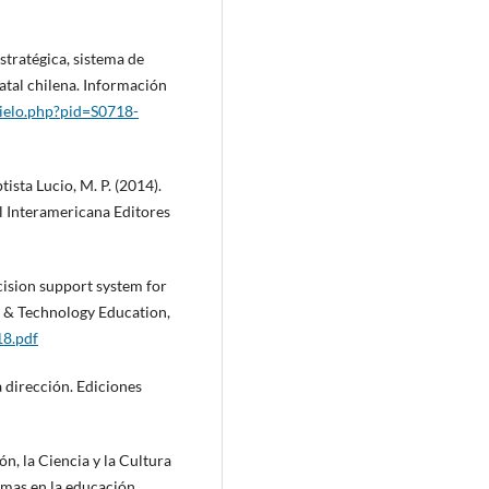
estratégica, sistema de
atal chilena. Información
cielo.php?pid=S0718-
ista Lucio, M. P. (2014).
l Interamericana Editores
decision support system for
e & Technology Education,
18.pdf
 dirección. Ediciones
n, la Ciencia y la Cultura
amas en la educación