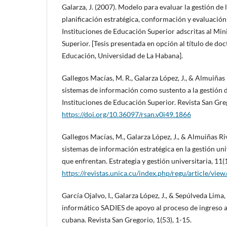
Galarza, J. (2007). Modelo para evaluar la gestión de
planificación estratégica, conformación y evaluación 
Instituciones de Educación Superior adscritas al Min
Superior. [Tesis presentada en opción al título de doc
Educación, Universidad de La Habana].
Gallegos Macías, M. R., Galarza López, J., & Almuiñas R
sistemas de información como sustento a la gestión de
Instituciones de Educación Superior. Revista San Gre
https://doi.org/10.36097/rsan.v0i49.1866
Gallegos Macías, M., Galarza López, J., & Almuiñas Rive
sistemas de información estratégica en la gestión un
que enfrentan. Estrategia y gestión universitaria, 11(1
https://revistas.unica.cu/index.php/regu/article/vi
García Ojalvo, I., Galarza López, J., & Sepúlveda Lima,
informático SADIES de apoyo al proceso de ingreso a
cubana. Revista San Gregorio, 1(53), 1-15.