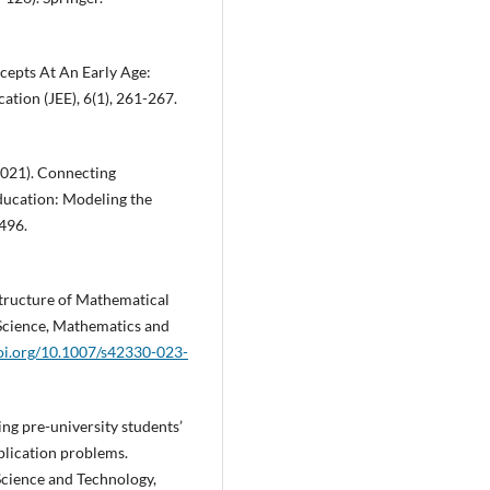
ncepts At An Early Age:
ation (JEE), 6(1), 261-267.
(2021). Connecting
ucation: Modeling the
496.
 Structure of Mathematical
Science, Mathematics and
doi.org/10.1007/s42330-023-
ing pre-university students’
lication problems.
Science and Technology,