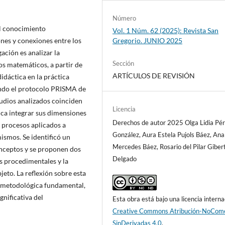
Número
l conocimiento
Vol. 1 Núm. 62 (2025): Revista San
Gregorio. JUNIO 2025
ones y conexiones entre los
gación es analizar la
Sección
s matemáticos, a partir de
ARTÍCULOS DE REVISIÓN
idáctica en la práctica
zando el protocolo PRISMA de
tudios analizados coinciden
Licencia
ca integrar sus dimensiones
Derechos de autor 2025 Olga Lidia Pé
 procesos aplicados a
González, Aura Estela Pujols Báez, Ana
smos. Se identificó un
Mercedes Báez, Rosario del Pilar Giber
nceptos y se proponen dos
Delgado
os procedimentales y la
eto. La reflexión sobre esta
y metodológica fundamental,
nificativa del
Esta obra está bajo una licencia interna
Creative Commons Atribución-NoCome
SinDerivadas 4.0
.