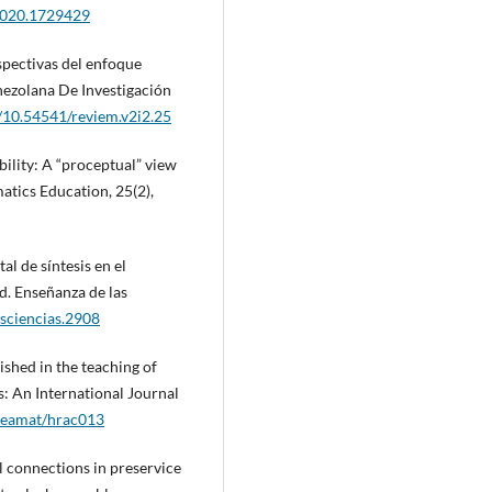
2020.1729429
spectivas del enfoque
ezolana De Investigación
g/10.54541/reviem.v2i2.25
xibility: A “proceptual” view
atics Education, 25(2),
l de síntesis en el
d. Enseñanza de las
nsciencias.2908
ished in the teaching of
: An International Journal
/teamat/hrac013
al connections in preservice