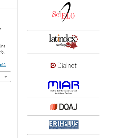
,
Una
rio
,
3561