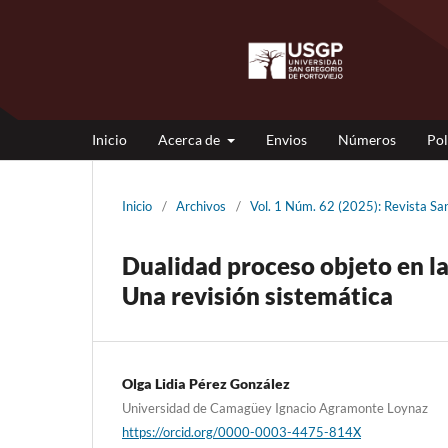
Inicio
Acerca de
Envios
Números
Pol
Inicio
/
Archivos
/
Vol. 1 Núm. 62 (2025): Revista S
Dualidad proceso objeto en l
Una revisión sistemática
Olga Lidia Pérez González
Universidad de Camagüey Ignacio Agramonte Loynaz
https://orcid.org/0000-0003-4475-814X