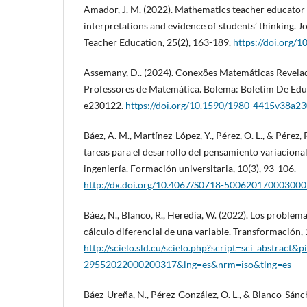
Amador, J. M. (2022). Mathematics teacher educator
interpretations and evidence of students’ thinking. 
Teacher Education, 25(2), 163-189.
https://doi.org/
Assemany, D.. (2024). Conexões Matemáticas Revela
Professores de Matemática. Bolema: Boletim De Edu
e230122.
https://doi.org/10.1590/1980-4415v38a2
Báez, A. M., Martínez-López, Y., Pérez, O. L., & Pérez,
tareas para el desarrollo del pensamiento variaciona
ingeniería. Formación universitaria, 10(3), 93-106.
http://dx.doi.org/10.4067/S0718-50062017000300
Báez, N., Blanco, R., Heredia, W. (2022). Los problem
cálculo diferencial de una variable. Transformación, 
http://scielo.sld.cu/scielo.php?script=sci_abstract&
29552022000200317&lng=es&nrm=iso&tlng=es
Báez-Ureña, N., Pérez-González, O. L., & Blanco-Sánch