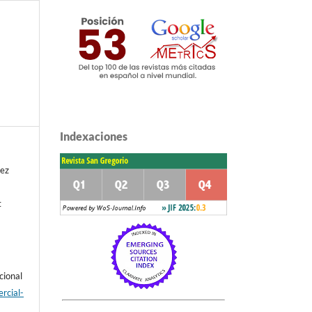
Indexaciones
rez
t
cional
rcial-