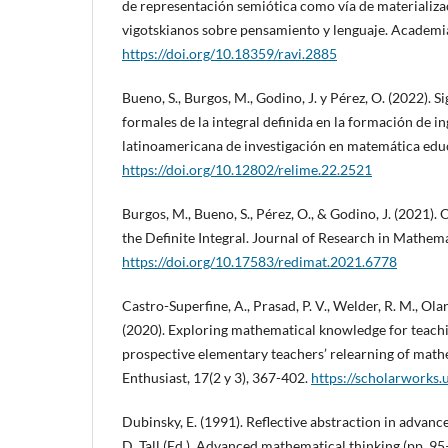
de representación semiótica como vía de materializa
vigotskianos sobre pensamiento y lenguaje. Academia
https://doi.org/10.18359/ravi.2885
Bueno, S., Burgos, M., Godino, J. y Pérez, O. (2022). Si
formales de la integral definida en la formación de in
latinoamericana de investigación en matemática educ
https://doi.org/10.12802/relime.22.2521
Burgos, M., Bueno, S., Pérez, O., & Godino, J. (2021)
the Definite Integral. Journal of Research in Mathema
https://doi.org/10.17583/redimat.2021.6778
Castro-Superfine, A., Prasad, P. V., Welder, R. M., Ola
(2020). Exploring mathematical knowledge for teachi
prospective elementary teachers’ relearning of mat
Enthusiast, 17(2 y 3), 367-402.
https://scholarworks.
Dubinsky, E. (1991). Reflective abstraction in advanc
D. Tall (Ed.), Advanced mathematical thinking (pp. 95