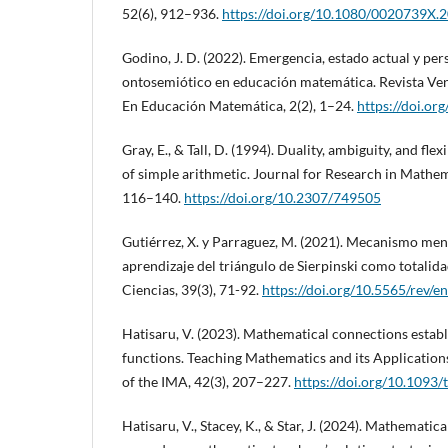
52(6), 912–936.
https://doi.org/10.1080/0020739X.
Godino, J. D. (2022). Emergencia, estado actual y per
ontosemiótico en educación matemática. Revista Ven
En Educación Matemática, 2(2), 1–24.
https://doi.or
Gray, E., & Tall, D. (1994). Duality, ambiguity, and fle
of simple arithmetic. Journal for Research in Mathem
116–140.
https://doi.org/10.2307/749505
Gutiérrez, X. y Parraguez, M. (2021). Mecanismo menta
aprendizaje del triángulo de Sierpinski como totalida
Ciencias, 39(3), 71-92.
https://doi.org/10.5565/rev/e
Hatisaru, V. (2023). Mathematical connections establ
functions. Teaching Mathematics and its Applications
of the IMA, 42(3), 207–227.
https://doi.org/10.1093
Hatisaru, V., Stacey, K., & Star, J. (2024). Mathematic