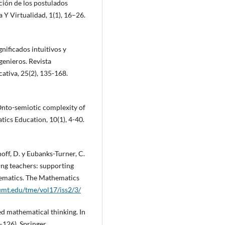
ción de los postulados
 Y Virtualidad, 1(1), 16–26.
gnificados intuitivos y
genieros. Revista
ativa, 25(2), 135-168.
. Onto-semiotic complexity of
tics Education, 10(1), 4-40.
noff, D. y Eubanks-Turner, C.
ng teachers: supporting
hematics. The Mathematics
umt.edu/tme/vol17/iss2/3/
ed mathematical thinking. In
–126). Springer.