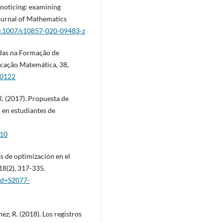
 noticing: examining
Journal of Mathematics
10.1007/s10857-020-09483-z
das na Formação de
cação Matemática, 38,
30122
 R. (2017). Propuesta de
l en estudiantes de
010
as de optimización en el
18(2), 317-335.
pid=S2077-
ez, R. (2018). Los registros