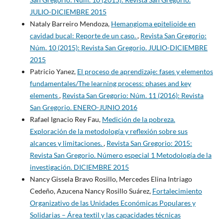
JULIO-DICIEMBRE 2015
Nataly Barreiro Mendoza,
Hemangioma epitelioide en
cavidad bucal: Reporte de un caso.
,
Revista San Gregorio:
Núm. 10 (2015): Revista San Gregorio. JULIO-DICIEMBRE
2015
Patricio Yanez,
El proceso de aprendizaje: fases y elementos
fundamentales/The learning process: phases and key
elements
,
Revista San Gregorio: Núm. 11 (2016): Revista
San Gregorio. ENERO-JUNIO 2016
Rafael Ignacio Rey Fau,
Medición de la pobreza.
Exploración de la metodología y reflexión sobre sus
alcances y limitaciones.
,
Revista San Gregorio: 2015:
Revista San Gregorio. Número especial 1 Metodología de la
investigación. DICIEMBRE 2015
Nancy Gissela Bravo Rosillo, Mercedes Elina Intriago
Cedeño, Azucena Nancy Rosillo Suárez,
Fortalecimiento
Organizativo de las Unidades Económicas Populares y
Solidarias – Área textil y las capacidades técnicas