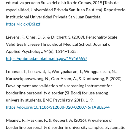
educativa peruano Suizo del distrito de Comas, 2019 [Tesis de
especialidad, Universidad Privada San Juan Bautista]. Repositorio
Institucional Universidad Privada San Juan Bautista.
https://lc.cx/B6lszf
Lievens, F., Ones, D. S., & Dilchert, S. (2009). Personality Scale
Validities Increase Throughout Medical School. Journal of
Applied Psychology, 94(6), 1514–1535.
https://pubmed.ncbi.nlm.nih.gov/19916659/
Lohanan, T., Leesawat, T., Wongpakaran, T., Wongpakaran, N.,
Karawekpanyawong, N., Oon-Arom, A., & Kuntawong, P. (2020).
Development and validation of a screening instrument for
borderline personality disorder (SI-Bord) for use among
university students. BMC Psychiatry, 20(1), 1–9.
https://doi.org/10.1186/S12888-020-02807-6/TABLES/4
Meaney, R., Hasking, P., & Reupert, A. (2016). Prevalence of
borderline personality disorder in university samples: Systematic