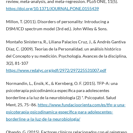
review, meta-analysis, and meta-regression. PLoS ONE, 11(5).
https://doi.org/10.1371/JOURNAL.PONE.0155439
Millon, T. (2011). Disorders of personality: Introducing a
DSM/ICD spectrum model (3rd ed.). John Wiley & Sons.
Montaño Sinisterra, R., Liliana Palacios Cruz, J., & Andrés Gantiva
Díaz, C. (2009). Teorías de la Personalidad. un análisis histórico
del Concepto y su medición. Psychologia. Avances de la disciplina,
3(2), 81-107
https://www.redalyc.org/pdf/2972/297225531007.pdf
Normandin, L., Ensik, K., & Kernberg, O. F. (2015). TFP-A: una
psicoterapia psicodinámica específica para adolescentes
borderline a la luz de la neurobiología (2) *. Psicopatol. Salud
Ment, 25, 75–86.
https://www.fundacioorienta.com/es/tfp-a-una-
psicoterapia-psicodinamica-especifica-para-adolescentes-
borderline-a-la-luz-de-la-neurobiologia/
Obando, G. (2015). Factores clínicos relacionados con el reingreso