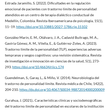
Estrada Jaramillo, S. (2022). Dificultades en la regulación
emocional de pacientes con trastorno límite de personalidad
atendidos en un centro de terapia dialéctico conductual de
Medellín, Colombia. Revista Iberoamericana de psicología, 15(1),
11–19.
https://doi.org/10.33881/2027-1786.rip.15102
González Marín, E. M., Otálvaro, J. A., Cadavid Buitrago, M. A.,
Gaviria Gómez, A. M., Vilella, E., & Gutiérrez-Zotes, A. (2023).
Trastorno límite de la personalidad (TLP), experiencias adversas
tempranas y sesgos cognitivos: una revisión sistemática. Revista
de investigación e innovación en ciencias de la salud, 5(1), 273-
293.
https://doi.org/10.46634/riics.174
Guendelman, S., Garay, L., & Miño, V. (2014). Neurobiología del
trastorno de personalidad límite. Revista médica de Chile, 142(2),
204-210.
https://dx.doi.org/10.4067/S0034-98872014000200009
Gurahua, J. (2021).. Características clínicas y sociodemográficas
del trastorno limite de personalidad en escolares de la institución