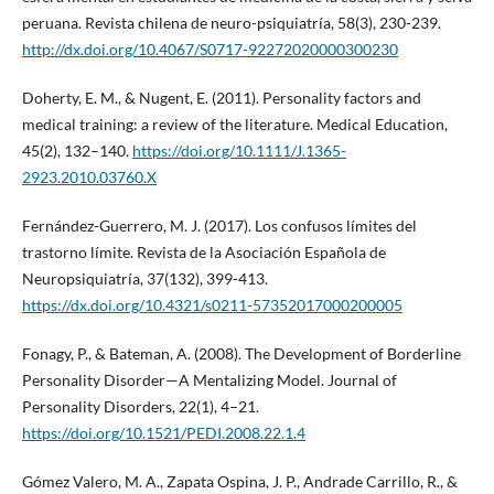
peruana. Revista chilena de neuro-psiquiatría, 58(3), 230-239.
http://dx.doi.org/10.4067/S0717-92272020000300230
Doherty, E. M., & Nugent, E. (2011). Personality factors and
medical training: a review of the literature. Medical Education,
45(2), 132–140.
https://doi.org/10.1111/J.1365-
2923.2010.03760.X
Fernández-Guerrero, M. J. (2017). Los confusos límites del
trastorno límite. Revista de la Asociación Española de
Neuropsiquiatría, 37(132), 399-413.
https://dx.doi.org/10.4321/s0211-57352017000200005
Fonagy, P., & Bateman, A. (2008). The Development of Borderline
Personality Disorder—A Mentalizing Model. Journal of
Personality Disorders, 22(1), 4–21.
https://doi.org/10.1521/PEDI.2008.22.1.4
Gómez Valero, M. A., Zapata Ospina, J. P., Andrade Carrillo, R., &