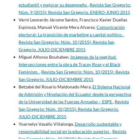
estudiantil y mejorar su desempeño
,
Revista San Gregorio:
Núm. 9 (2015): Revista San Gregorio. ENERO-JUNIO 2015
Verni Leonardo Jácome Santos, Francisco Xavier Dueñas
Espinoza, Manuel Vicente Mera Alvarez,
Comunicación
electoral: La transición de marketing a capital político.
,
Revista San Gregorio: Núm. 10 (2015): Revista San
Gregorio. JULIO-DICIEMBRE 2015
Miguel Alfonso Bouhaben,
Imágenes de la negritud.
Intersecciones entre la obra de Tracey Rose y el Black
Feminism.
,
Revista San Gregorio: Núm. 10 (2015): Revista
San Gregorio. JULIO-DICIEMBRE 2015
Betzabé del Rosario Maldonado Mera,
El Sistema Nacional
de Admisión y Nivelación del Ecuador desde la perspectiva
de la Universidad de las Fuerzas Armadas – ESPE
,
Revista
San Gregorio: Núm. 10 (2015): Revista San Gregorio.
JULIO-DICIEMBRE 2015
Yoarnelys Vasallo Villalonga,
Desarrollo sustentable y
responsabilidad social en la educación superior
,
Revista
San Gregorio: Núm. 10 (2015): Revista San Gregorio.