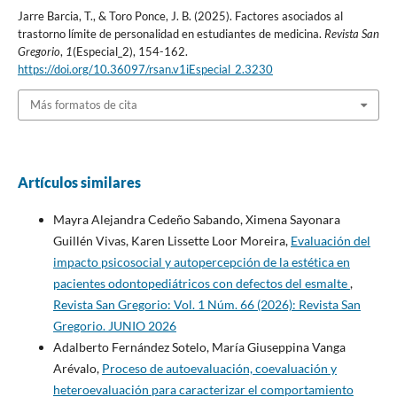
Jarre Barcia, T., & Toro Ponce, J. B. (2025). Factores asociados al
trastorno límite de personalidad en estudiantes de medicina.
Revista San
Gregorio
,
1
(Especial_2), 154-162.
https://doi.org/10.36097/rsan.v1iEspecial_2.3230
Más formatos de cita
Artículos similares
Mayra Alejandra Cedeño Sabando, Ximena Sayonara
Guillén Vivas, Karen Lissette Loor Moreira,
Evaluación del
impacto psicosocial y autopercepción de la estética en
pacientes odontopediátricos con defectos del esmalte
,
Revista San Gregorio: Vol. 1 Núm. 66 (2026): Revista San
Gregorio. JUNIO 2026
Adalberto Fernández Sotelo, María Giuseppina Vanga
Arévalo,
Proceso de autoevaluación, coevaluación y
heteroevaluación para caracterizar el comportamiento