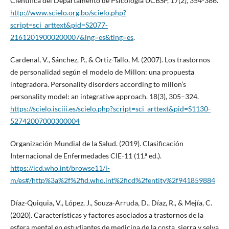
Científica del Departamento de Psicología UCBSP, 17(2), 354-386.
http://www.scielo.org.bo/scielo.php?
script=sci_arttext&pid=S2077-
21612019000200007&lng=es&tlng=es
.
Cardenal, V., Sánchez, P., & Ortiz-Tallo, M. (2007). Los trastornos
de personalidad según el modelo de Millon: una propuesta
integradora. Personality disorders according to millon’s
personality model: an integrative approach. 18(3), 305–324.
https://scielo.isciii.es/scielo.php?script=sci_arttext&pid=S1130-
52742007000300004
Organización Mundial de la Salud. (2019). Clasificación
Internacional de Enfermedades CIE-11 (11.ª ed.).
https://icd.who.int/browse11/l-
m/es#/http%3a%2f%2fid.who.int%2ficd%2fentity%2f941859884
Díaz-Quiquia, V., López, J., Souza-Arruda, D., Díaz, R., & Mejía, C.
(2020). Características y factores asociados a trastornos de la
esfera mental en estudiantes de medicina de la costa, sierra y selva