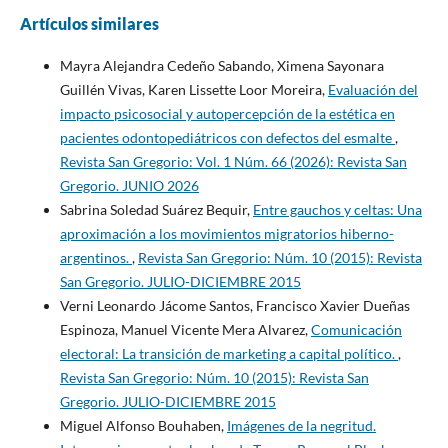
Artículos similares
Mayra Alejandra Cedeño Sabando, Ximena Sayonara
Guillén Vivas, Karen Lissette Loor Moreira,
Evaluación del
impacto psicosocial y autopercepción de la estética en
pacientes odontopediátricos con defectos del esmalte
,
Revista San Gregorio: Vol. 1 Núm. 66 (2026): Revista San
Gregorio. JUNIO 2026
Sabrina Soledad Suárez Bequir,
Entre gauchos y celtas: Una
aproximación a los movimientos migratorios hiberno-
argentinos.
,
Revista San Gregorio: Núm. 10 (2015): Revista
San Gregorio. JULIO-DICIEMBRE 2015
Verni Leonardo Jácome Santos, Francisco Xavier Dueñas
Espinoza, Manuel Vicente Mera Alvarez,
Comunicación
electoral: La transición de marketing a capital político.
,
Revista San Gregorio: Núm. 10 (2015): Revista San
Gregorio. JULIO-DICIEMBRE 2015
Miguel Alfonso Bouhaben,
Imágenes de la negritud.