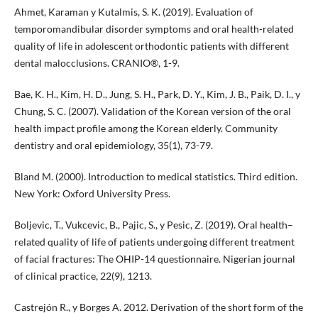
Ahmet, Karaman y Kutalmis, S. K. (2019). Evaluation of
temporomandibular disorder symptoms and oral health-related
quality of life in adolescent orthodontic patients with different
dental malocclusions. CRANIO®, 1-9.
Bae, K. H., Kim, H. D., Jung, S. H., Park, D. Y., Kim, J. B., Paik, D. I., y
Chung, S. C. (2007). Validation of the Korean version of the oral
health impact profile among the Korean elderly. Community
dentistry and oral epidemiology, 35(1), 73-79.
Bland M. (2000). Introduction to medical statistics. Third edition.
New York: Oxford University Press.
Boljevic, T., Vukcevic, B., Pajic, S., y Pesic, Z. (2019). Oral health–
related quality of life of patients undergoing different treatment
of facial fractures: The OHIP-14 questionnaire. Nigerian journal
of clinical practice, 22(9), 1213.
Castrejón R., y Borges A. 2012. Derivation of the short form of the