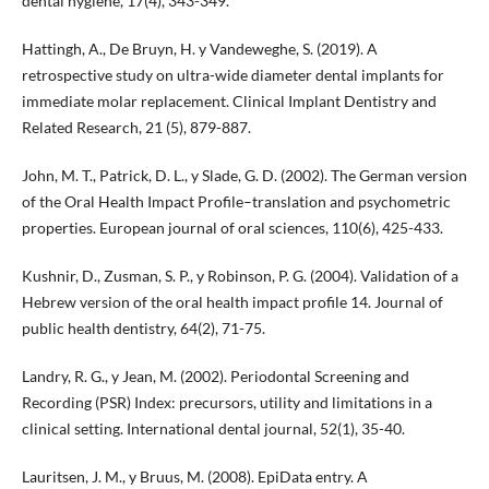
dental hygiene, 17(4), 343-349.
Hattingh, A., De Bruyn, H. y Vandeweghe, S. (2019). A
retrospective study on ultra-wide diameter dental implants for
immediate molar replacement. Clinical Implant Dentistry and
Related Research, 21 (5), 879-887.
John, M. T., Patrick, D. L., y Slade, G. D. (2002). The German version
of the Oral Health Impact Profile–translation and psychometric
properties. European journal of oral sciences, 110(6), 425-433.
Kushnir, D., Zusman, S. P., y Robinson, P. G. (2004). Validation of a
Hebrew version of the oral health impact profile 14. Journal of
public health dentistry, 64(2), 71-75.
Landry, R. G., y Jean, M. (2002). Periodontal Screening and
Recording (PSR) Index: precursors, utility and limitations in a
clinical setting. International dental journal, 52(1), 35-40.
Lauritsen, J. M., y Bruus, M. (2008). EpiData entry. A