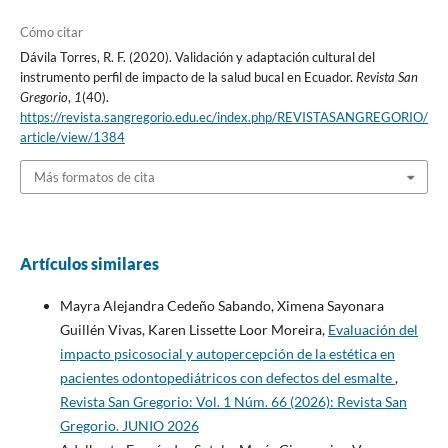
Cómo citar
Dávila Torres, R. F. (2020). Validación y adaptación cultural del
instrumento perfil de impacto de la salud bucal en Ecuador.
Revista San
Gregorio
,
1
(40).
https://revista.sangregorio.edu.ec/index.php/REVISTASANGREGORIO/
article/view/1384
Más formatos de cita
Artículos similares
Mayra Alejandra Cedeño Sabando, Ximena Sayonara
Guillén Vivas, Karen Lissette Loor Moreira,
Evaluación del
impacto psicosocial y autopercepción de la estética en
pacientes odontopediátricos con defectos del esmalte
,
Revista San Gregorio: Vol. 1 Núm. 66 (2026): Revista San
Gregorio. JUNIO 2026