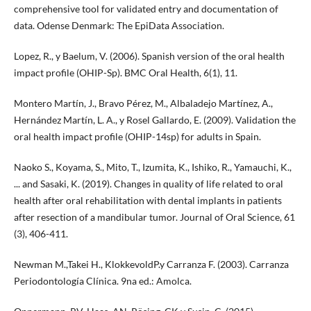
comprehensive tool for validated entry and documentation of
data. Odense Denmark: The EpiData Association.
Lopez, R., y Baelum, V. (2006). Spanish version of the oral health
impact profile (OHIP-Sp). BMC Oral Health, 6(1), 11.
Montero Martín, J., Bravo Pérez, M., Albaladejo Martínez, A.,
Hernández Martín, L. A., y Rosel Gallardo, E. (2009). Validation the
oral health impact profile (OHIP-14sp) for adults in Spain.
Naoko S., Koyama, S., Mito, T., Izumita, K., Ishiko, R., Yamauchi, K.,
... and Sasaki, K. (2019). Changes in quality of life related to oral
health after oral rehabilitation with dental implants in patients
after resection of a mandibular tumor. Journal of Oral Science, 61
(3), 406-411.
Newman M.,Takei H., KlokkevoldP.y Carranza F. (2003). Carranza
Periodontología Clínica. 9na ed.: Amolca.