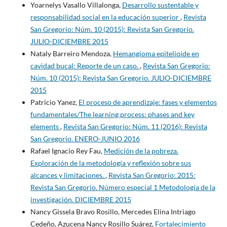
Yoarnelys Vasallo Villalonga,
Desarrollo sustentable y
responsabilidad social en la educación superior
,
Revista
San Gregorio: Núm. 10 (2015): Revista San Gregorio.
JULIO-DICIEMBRE 2015
Nataly Barreiro Mendoza,
Hemangioma epitelioide en
cavidad bucal: Reporte de un caso.
,
Revista San Gregorio:
Núm. 10 (2015): Revista San Gregorio. JULIO-DICIEMBRE
2015
Patricio Yanez,
El proceso de aprendizaje: fases y elementos
fundamentales/The learning process: phases and key
elements
,
Revista San Gregorio: Núm. 11 (2016): Revista
San Gregorio. ENERO-JUNIO 2016
Rafael Ignacio Rey Fau,
Medición de la pobreza.
Exploración de la metodología y reflexión sobre sus
alcances y limitaciones.
,
Revista San Gregorio: 2015:
Revista San Gregorio. Número especial 1 Metodología de la
investigación. DICIEMBRE 2015
Nancy Gissela Bravo Rosillo, Mercedes Elina Intriago
Cedeño, Azucena Nancy Rosillo Suárez,
Fortalecimiento