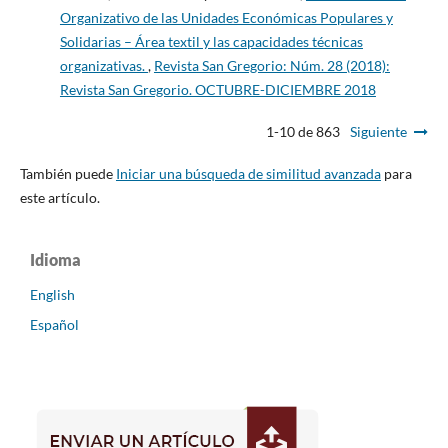
Organizativo de las Unidades Económicas Populares y
Solidarias – Área textil y las capacidades técnicas
organizativas.
,
Revista San Gregorio: Núm. 28 (2018):
Revista San Gregorio. OCTUBRE-DICIEMBRE 2018
1-10 de 863
Siguiente
También puede
Iniciar una búsqueda de similitud avanzada
para
este artículo.
Idioma
English
Español