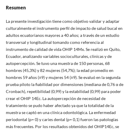
Resumen
La presente investigación tiene como objetivo validar y adaptar
culturalmente el instrumento perfil de impacto de salud bucal en
adultos ecuatorianos mayores a 40 años; a través de un estudio
transversal y longitudinal tomando como referencia al
instrumento de calidad de vida OHIP 14Mx. Se realizó en Quito,
Ecuador, analizando variables socioculturales, clínicas y de
autopercepción. Se tuvo una muestra de 150 personas, 68
hombres (45,3%) y 82 mujeres (54,7%); la edad promedio en
hombres 59 años (±9) y mujeres 54 (±9). Se evaluó en la segunda
prueba piloto la fiabilidad por dimensiones (mediana de 0,76 α de
Cronbach), repetibilidad (0,99) y la estabilidad (0,99) para poder
crear el OHIP 14Ec. La autopercepción de necesidad de
tratamiento se pudo haber afectado ya que la totalidad de la
muestra se captó en una clínica odontológica. La enfermedad
periodontal (p= 0) y caries dental (p= 0,1) fueron las patologías
más frecuentes. Por los resultados obtenidos del OHIP14Ec, se