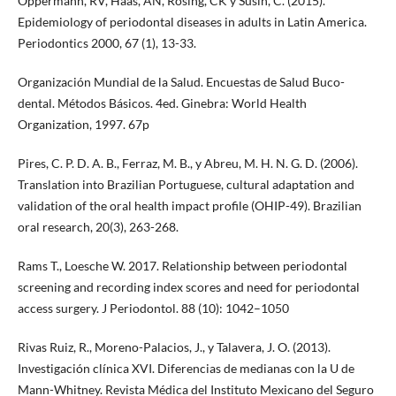
Oppermann, RV, Haas, AN, Rösing, CK y Susin, C. (2015).
Epidemiology of periodontal diseases in adults in Latin America.
Periodontics 2000, 67 (1), 13-33.
Organización Mundial de la Salud. Encuestas de Salud Buco-
dental. Métodos Básicos. 4ed. Ginebra: World Health
Organization, 1997. 67p
Pires, C. P. D. A. B., Ferraz, M. B., y Abreu, M. H. N. G. D. (2006).
Translation into Brazilian Portuguese, cultural adaptation and
validation of the oral health impact profile (OHIP-49). Brazilian
oral research, 20(3), 263-268.
Rams T., Loesche W. 2017. Relationship between periodontal
screening and recording index scores and need for periodontal
access surgery. J Periodontol. 88 (10): 1042–1050
Rivas Ruiz, R., Moreno-Palacios, J., y Talavera, J. O. (2013).
Investigación clínica XVI. Diferencias de medianas con la U de
Mann-Whitney. Revista Médica del Instituto Mexicano del Seguro