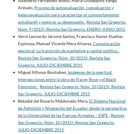
Adalberto Fernández Sotelo, María Giuseppina Vanga
Arévalo,
Proceso de autoevaluación, coevaluación y
heteroevaluación para caracterizar el comportamiento
estudiantil y mejorar su desempeño
,
Revista San Gregorio:
Núm. 9 (2015): Revista San Gregorio. ENERO-JUNIO 2015
Verni Leonardo Jácome Santos, Francisco Xavier Dueñas
Espinoza, Manuel Vicente Mera Alvarez,
Comunicación
electoral: La transición de marketing a capital político.
,
Revista San Gregorio: Núm. 10 (2015): Revista San
Gregorio. JULIO-DICIEMBRE 2015
Miguel Alfonso Bouhaben,
Imágenes de la negritud.
Intersecciones entre la obra de Tracey Rose y el Black
Feminism.
,
Revista San Gregorio: Núm. 10 (2015): Revista
San Gregorio. JULIO-DICIEMBRE 2015
Betzabé del Rosario Maldonado Mera,
El Sistema Nacional
de Admisión y Nivelación del Ecuador desde la perspectiva
de la Universidad de las Fuerzas Armadas – ESPE
,
Revista
San Gregorio: Núm. 10 (2015): Revista San Gregorio.
JULIO-DICIEMBRE 2015