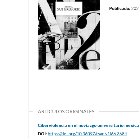
Publicado:
202
ARTÍCULOS ORIGINALES
Ciberviolencia en el noviazgo universitario mexic
DOI:
https://doi.org/10.36097/rsan.v1i66.3684