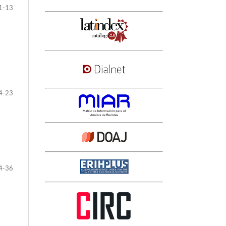
1-13
4-23
4-36