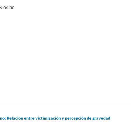
6-06-30
ano: Relación entre victimización y percepción de gravedad