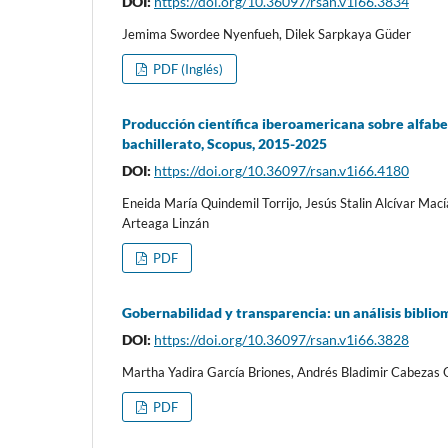
DOI:
https://doi.org/10.36097/rsan.v1i66.3834
Jemima Swordee Nyenfueh, Dilek Sarpkaya Güder
PDF (Inglés)
Producción científica iberoamericana sobre alfabe
bachillerato, Scopus, 2015-2025
DOI:
https://doi.org/10.36097/rsan.v1i66.4180
Eneida María Quindemil Torrijo, Jesús Stalin Alcívar Mac
Arteaga Linzán
PDF
Gobernabilidad y transparencia: un análisis bibli
DOI:
https://doi.org/10.36097/rsan.v1i66.3828
Martha Yadira García Briones, Andrés Bladimir Cabezas 
PDF