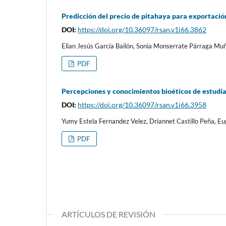
Predicción del precio de pitahaya para exportac
DOI:
https://doi.org/10.36097/rsan.v1i66.3862
Elian Jesús García Bailón, Sonia Monserrate Párraga Mu
PDF
Percepciones y conocimientos bioéticos de estudia
DOI:
https://doi.org/10.36097/rsan.v1i66.3958
Yumy Estela Fernandez Velez, Driannet Castillo Peña, E
PDF
ARTÍCULOS DE REVISIÓN