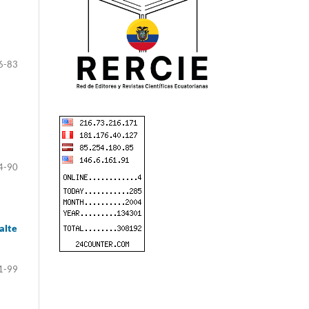
6-83
4-90
alte
1-99