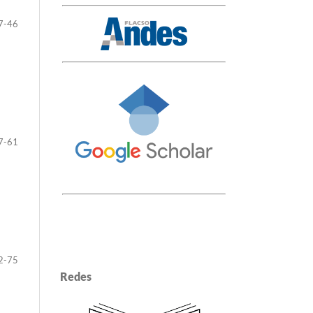
7-46
7-61
2-75
Redes