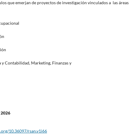
ículos que emerjan de proyectos de investigación vinculados a las áreas
cupacional
ión
ión
y Contabilidad, Marketing, Finanzas y
O 2026
i.org/10.36097/rsan.v1i66