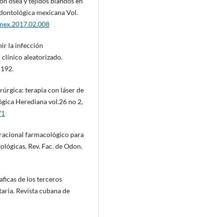
ión ósea y tejidos blandos en
odontológica mexicana Vol.
dmex.2017.02.008
ir la infección
clínico aleatorizado.
-192.
irúrgica: terapia con láser de
ógica Herediana vol.26 no 2,
71
o racional farmacológico para
ológicas. Rev. Fac. de Odon.
ficas de los terceros
aria. Revista cubana de