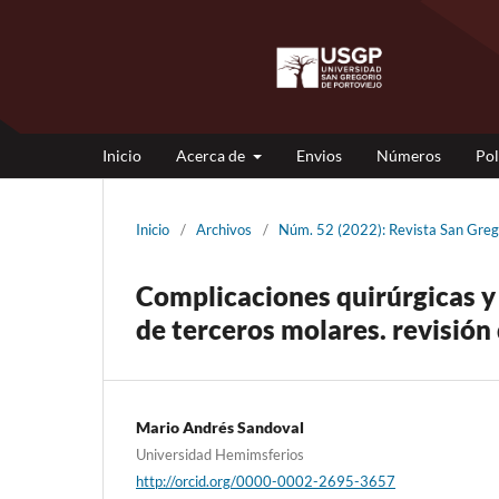
Inicio
Acerca de
Envios
Números
Pol
Inicio
/
Archivos
/
Núm. 52 (2022): Revista San Gre
Complicaciones quirúrgicas y
de terceros molares. revisión 
Mario Andrés Sandoval
Universidad Hemimsferios
http://orcid.org/0000-0002-2695-3657