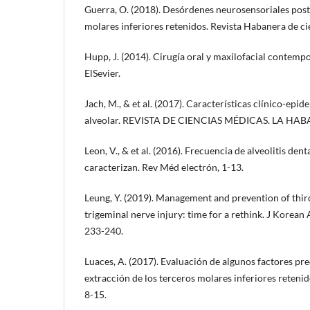
Guerra, O. (2018). Desórdenes neurosensoriales post
molares inferiores retenidos. Revista Habanera de c
Hupp, J. (2014). Cirugía oral y maxilofacial contem
ElSevier.
Jach, M., & et al. (2017). Características clínico-epid
alveolar. REVISTA DE CIENCIAS MÉDICAS. LA HABA
Leon, V., & et al. (2016). Frecuencia de alveolitis dent
caracterizan. Rev Méd electrón, 1-13.
Leung, Y. (2019). Management and prevention of thir
trigeminal nerve injury: time for a rethink. J Korean
233-240.
Luaces, A. (2017). Evaluación de algunos factores pred
extracción de los terceros molares inferiores reteni
8-15.