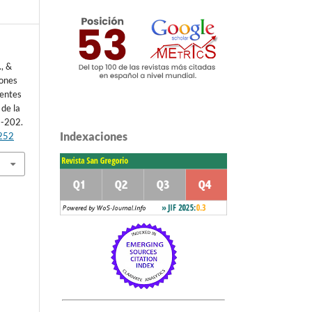
, &
iones
uentes
 de la
9-202.
Indexaciones
2252