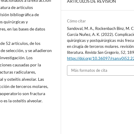
relacionados a la extracción
ARTÍCULOS DE REVISIÓN
ratura de artículos
isión bibliográfica de
Cómo citar
es quirúrgicas y
Sandoval, M. A., Rockenbach Binz, M. C.
es, en las bases de datos
Garcia Nuñez, A. K. (2022). Complicac
quirúrgicas y postquirúrgicas más frec
e 52 artículos, de los
en cirugía de terceros molares. revisión
 de selección, y se añadieron
literatura.
Revista San Gregorio
,
52
, 18
 investigación. Los
https://doi.org/10.36097/rsan.v0i52.
ciones causadas por la
Más formatos de cita
acturas radiculares,
y osteítis alveolar. Las
cción de terceros molares,
traoperatorio son fractura
 es la osteítis alveolar.