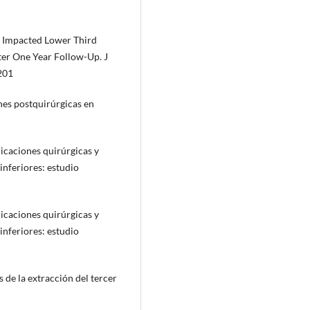
y Impacted Lower Third
er One Year Follow-Up. J
201
ones postquirúrgicas en
licaciones quirúrgicas y
inferiores: estudio
licaciones quirúrgicas y
inferiores: estudio
es de la extracción del tercer