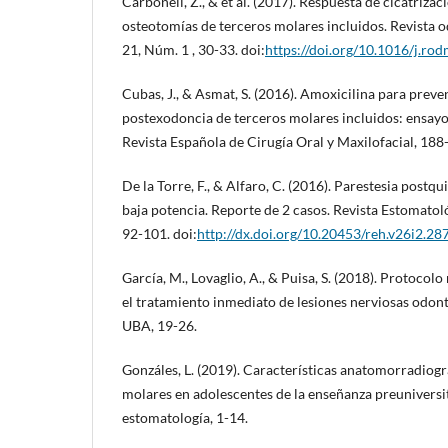
Carbonell, Z., & et al. (2017). Respuesta de cicatrizac
osteotomías de terceros molares incluidos. Revista 
21, Núm. 1 , 30-33. doi:
https://doi.org/10.1016/j.ro
Cubas, J., & Asmat, S. (2016). Amoxicilina para preven
postexodoncia de terceros molares incluidos: ensayo 
Revista Española de Cirugía Oral y Maxilofacial, 188
De la Torre, F., & Alfaro, C. (2016). Parestesia postqu
baja potencia. Reporte de 2 casos. Revista Estomatol
92-101. doi:
http://dx.doi.org/10.20453/reh.v26i2.28
García, M., Lovaglio, A., & Puisa, S. (2018). Protocol
el tratamiento inmediato de lesiones nerviosas odont
UBA, 19-26.
Gonzáles, L. (2019). Características anatomorradiogra
molares en adolescentes de la enseñanza preuniversit
estomatología, 1-14.