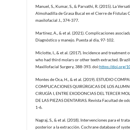
Manuel, S., Kumar, S., & Parvathi, R. (2015). La Versat
Almohadilla de Grasa Bucal en el Cierre de Fístulas O
maxilofacial J., 374-377.
Martínez, A., & et al. (2021). Complicaciones asociada
Diagnóstico y manejo. Puesta al dia, 97-102.
Miclotte, I., & et al. (2017). Incidence and treatment 
who had third molars or other teeth extracted. Brazil
Maxillofacial Surgery, 388-393. doi:
https://doi.org/
Montes de Oca, H., & et al. (2019). ESTUDIO COM
COMPLICACIONES QUIRÚRGICAS DE LOS ALUMN
CIRUGÍA I, ENTRE EXODONCIAS DEL TERCER MOL
DE LAS PIEZAS DENTARIAS. Revista Facultad de odo
1-6.
Nagraj, S., & et al. (2018). Intervenciones para el tr
posterior a la extracción. Cochrane database of syst