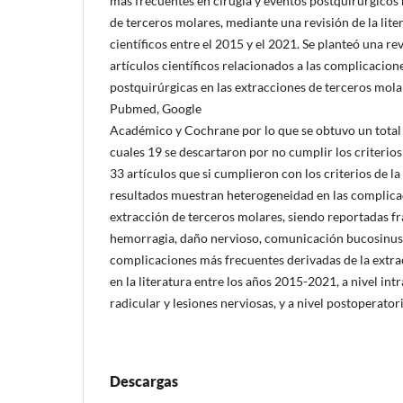
más frecuentes en cirugía y eventos postquirúrgicos 
de terceros molares, mediante una revisión de la lite
científicos entre el 2015 y el 2021. Se planteó una rev
artículos científicos relacionados a las complicacion
postquirúrgicas en las extracciones de terceros molar
Pubmed, Google
Académico y Cochrane por lo que se obtuvo un total d
cuales 19 se descartaron por no cumplir los criterios
33 artículos que si cumplieron con los criterios de la
resultados muestran heterogeneidad en las complica
extracción de terceros molares, siendo reportadas fr
hemorragia, daño nervioso, comunicación bucosinusal 
complicaciones más frecuentes derivadas de la extra
en la literatura entre los años 2015-2021, a nivel in
radicular y lesiones nerviosas, y a nivel postoperatorio
Descargas