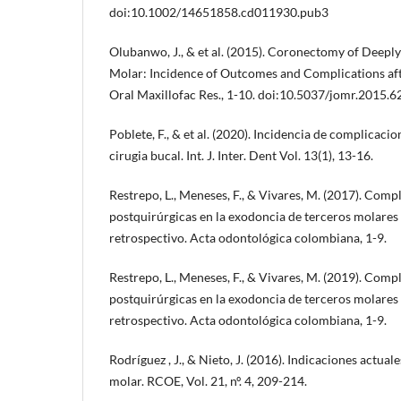
doi:10.1002/14651858.cd011930.pub3
Olubanwo, J., & et al. (2015). Coronectomy of Deepl
Molar: Incidence of Outcomes and Complications aft
Oral Maxillofac Res., 1-10. doi:10.5037/jomr.2015.6
Poblete, F., & et al. (2020). Incidencia de complicaci
cirugia bucal. Int. J. Inter. Dent Vol. 13(1), 13-16.
Restrepo, L., Meneses, F., & Vivares, M. (2017). Comp
postquirúrgicas en la exodoncia de terceros molares 
retrospectivo. Acta odontológica colombiana, 1-9.
Restrepo, L., Meneses, F., & Vivares, M. (2019). Comp
postquirúrgicas en la exodoncia de terceros molares 
retrospectivo. Acta odontológica colombiana, 1-9.
Rodríguez , J., & Nieto, J. (2016). Indicaciones actual
molar. RCOE, Vol. 21, nº. 4, 209-214.