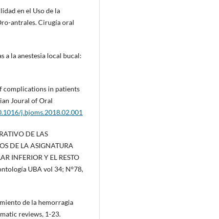
ilidad en el Uso de la
ro-antrales. Cirugía oral
s a la anestesia local bucal:
of complications in patients
ian Joural of Oral
10.1016/j.bjoms.2018.02.001
PARATIVO DE LAS
OS DE LA ASIGNATURA
AR INFERIOR Y EL RESTO
ntología UBA vol 34; N°78,
atamiento de la hemorragia
ematic reviews, 1-23.