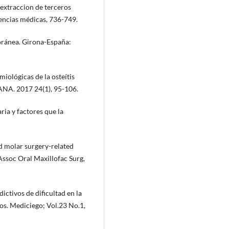
extraccion de terceros
iencias médicas, 736-749.
poránea. Girona-España:
emiológicas de la osteítis
NA. 2017 24(1), 95-106.
aria y factores que la
d molar surgery-related
 Assoc Oral Maxillofac Surg,
ictivos de dificultad en la
dos. Mediciego; Vol.23 No.1,