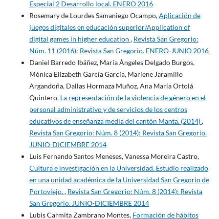
Especial 2 Desarrollo local. ENERO 2016
Rosemary de Lourdes Samaniego Ocampo,
Aplicación de
juegos digitales en educación superior/Application of
digital games in higher education
,
Revista San Gregorio:
Núm. 11 (2016): Revista San Gregorio. ENERO-JUNIO 2016
Daniel Barredo Ibáñez, María Ángeles Delgado Burgos,
Mónica Elizabeth García García, Marlene Jaramillo
Argandoña, Dallas Hormaza Muñoz, Ana María Ortolá
Quintero,
La representación de la violencia de género en el
personal administrativo y de servicios de los centros
educativos de enseñanza media del cantón Manta. (2014)
,
Revista San Gregorio: Núm. 8 (2014): Revista San Gregorio.
JUNIO-DICIEMBRE 2014
Luis Fernando Santos Meneses, Vanessa Moreira Castro,
Cultura e investigación en la Universidad. Estudio realizado
en una unidad académica de la Universidad San Gregorio de
Portoviejo.
,
Revista San Gregorio: Núm. 8 (2014): Revista
San Gregorio. JUNIO-DICIEMBRE 2014
Lubis Carmita Zambrano Montes,
Formación de hábitos