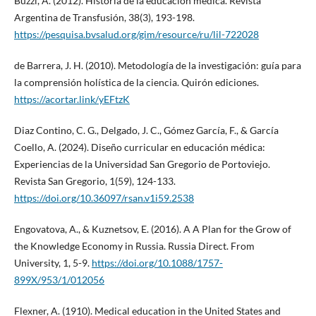
Buzzi, A. (2012). Historia de la educación médica. Revista
Argentina de Transfusión, 38(3), 193-198.
https://pesquisa.bvsalud.org/gim/resource/ru/lil-722028
de Barrera, J. H. (2010). Metodología de la investigación: guía para
la comprensión holística de la ciencia. Quirón ediciones.
https://acortar.link/yEFtzK
Diaz Contino, C. G., Delgado, J. C., Gómez García, F., & García
Coello, A. (2024). Diseño curricular en educación médica:
Experiencias de la Universidad San Gregorio de Portoviejo.
Revista San Gregorio, 1(59), 124-133.
https://doi.org/10.36097/rsan.v1i59.2538
Engovatova, A., & Kuznetsov, E. (2016). A A Plan for the Grow of
the Knowledge Economy in Russia. Russia Direct. From
University, 1, 5-9.
https://doi.org/10.1088/1757-
899X/953/1/012056
Flexner, A. (1910). Medical education in the United States and