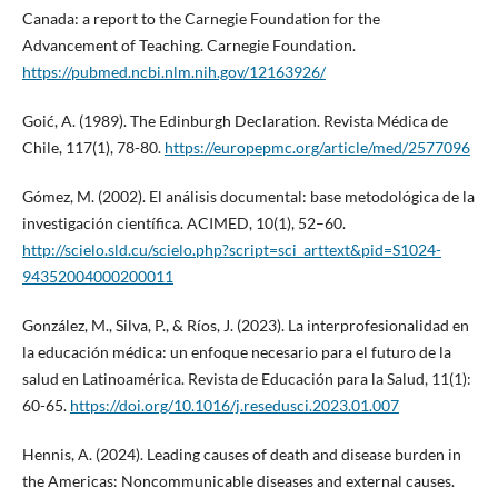
Canada: a report to the Carnegie Foundation for the
Advancement of Teaching. Carnegie Foundation.
https://pubmed.ncbi.nlm.nih.gov/12163926/
Goić, A. (1989). The Edinburgh Declaration. Revista Médica de
Chile, 117(1), 78-80.
https://europepmc.org/article/med/2577096
Gómez, M. (2002). El análisis documental: base metodológica de la
investigación científica. ACIMED, 10(1), 52–60.
http://scielo.sld.cu/scielo.php?script=sci_arttext&pid=S1024-
94352004000200011
González, M., Silva, P., & Ríos, J. (2023). La interprofesionalidad en
la educación médica: un enfoque necesario para el futuro de la
salud en Latinoamérica. Revista de Educación para la Salud, 11(1):
60-65.
https://doi.org/10.1016/j.resedusci.2023.01.007
Hennis, A. (2024). Leading causes of death and disease burden in
the Americas: Noncommunicable diseases and external causes.