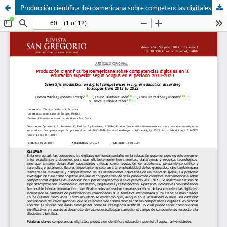
Producción científica iberoamericana sobre competencias digitales en la educación superior según Scopus en el período 2013-2023