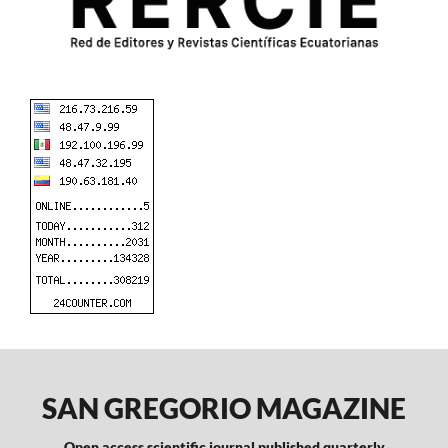
SAN GREGORIO MAGAZINE
Open access scientific journal published quarterly