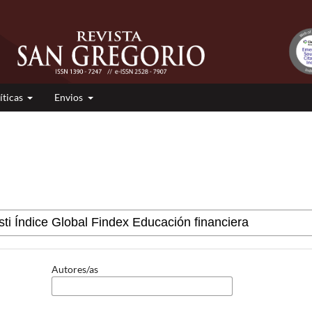
íticas
Envios
Autores/as