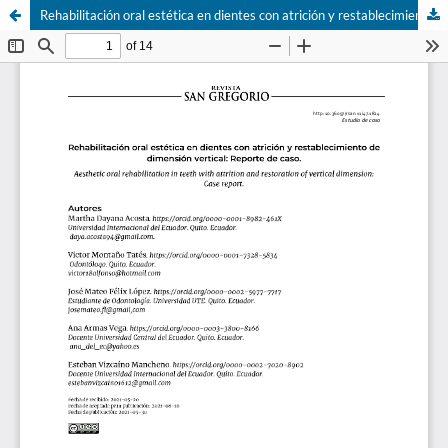
Rehabilitación oral estética en dientes con atrición y restablecimiento de dimensión vertical: Reporte de caso.