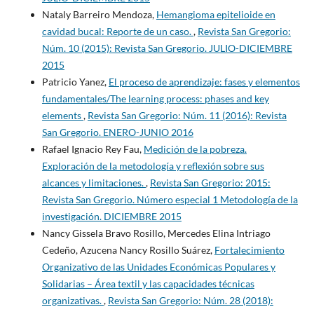
Nataly Barreiro Mendoza,
Hemangioma epitelioide en
cavidad bucal: Reporte de un caso.
,
Revista San Gregorio:
Núm. 10 (2015): Revista San Gregorio. JULIO-DICIEMBRE
2015
Patricio Yanez,
El proceso de aprendizaje: fases y elementos
fundamentales/The learning process: phases and key
elements
,
Revista San Gregorio: Núm. 11 (2016): Revista
San Gregorio. ENERO-JUNIO 2016
Rafael Ignacio Rey Fau,
Medición de la pobreza.
Exploración de la metodología y reflexión sobre sus
alcances y limitaciones.
,
Revista San Gregorio: 2015:
Revista San Gregorio. Número especial 1 Metodología de la
investigación. DICIEMBRE 2015
Nancy Gissela Bravo Rosillo, Mercedes Elina Intriago
Cedeño, Azucena Nancy Rosillo Suárez,
Fortalecimiento
Organizativo de las Unidades Económicas Populares y
Solidarias – Área textil y las capacidades técnicas
organizativas.
,
Revista San Gregorio: Núm. 28 (2018):