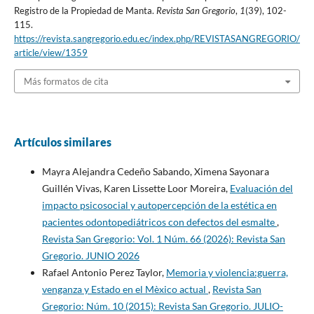
Registro de la Propiedad de Manta.
Revista San Gregorio
,
1
(39), 102-
115.
https://revista.sangregorio.edu.ec/index.php/REVISTASANGREGORIO/
article/view/1359
Más formatos de cita
Artículos similares
Mayra Alejandra Cedeño Sabando, Ximena Sayonara
Guillén Vivas, Karen Lissette Loor Moreira,
Evaluación del
impacto psicosocial y autopercepción de la estética en
pacientes odontopediátricos con defectos del esmalte
,
Revista San Gregorio: Vol. 1 Núm. 66 (2026): Revista San
Gregorio. JUNIO 2026
Rafael Antonio Perez Taylor,
Memoria y violencia:guerra,
venganza y Estado en el Mèxico actual
,
Revista San
Gregorio: Núm. 10 (2015): Revista San Gregorio. JULIO-