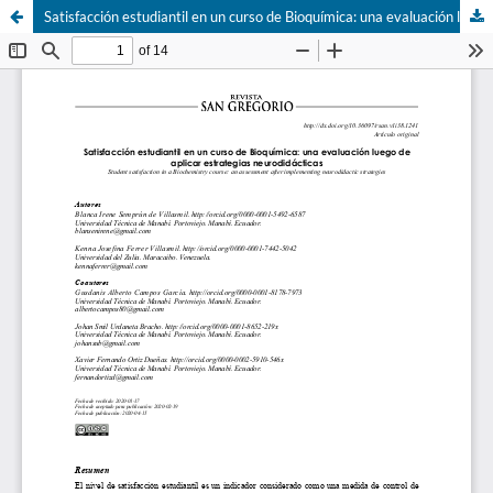
Satisfacción estudiantil en un curso de Bioquímica: una evaluación luego de aplicar estrategias neurodidácticas