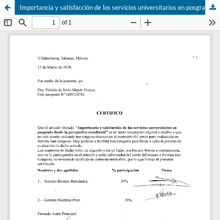
Importancia y satisfacción de los servicios universitarios en posgrado desde la perspectiva estudiantil