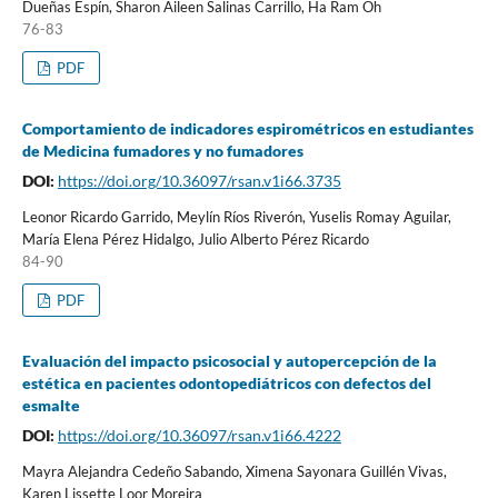
Dueñas Espín, Sharon Aileen Salinas Carrillo, Ha Ram Oh
76-83
PDF
Comportamiento de indicadores espirométricos en estudiantes
de Medicina fumadores y no fumadores
DOI:
https://doi.org/10.36097/rsan.v1i66.3735
Leonor Ricardo Garrido, Meylín Ríos Riverón, Yuselis Romay Aguilar,
María Elena Pérez Hidalgo, Julio Alberto Pérez Ricardo
84-90
PDF
Evaluación del impacto psicosocial y autopercepción de la
estética en pacientes odontopediátricos con defectos del
esmalte
DOI:
https://doi.org/10.36097/rsan.v1i66.4222
Mayra Alejandra Cedeño Sabando, Ximena Sayonara Guillén Vivas,
Karen Lissette Loor Moreira