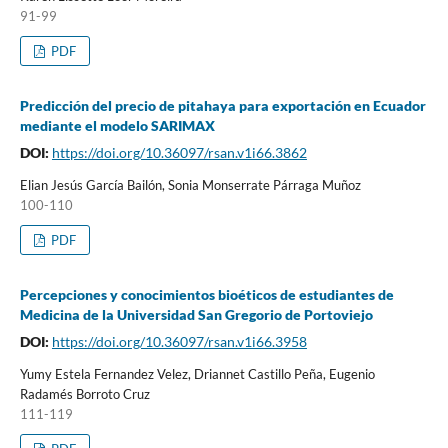
91-99
PDF
Predicción del precio de pitahaya para exportación en Ecuador
mediante el modelo SARIMAX
DOI:
https://doi.org/10.36097/rsan.v1i66.3862
Elian Jesús García Bailón, Sonia Monserrate Párraga Muñoz
100-110
PDF
Percepciones y conocimientos bioéticos de estudiantes de
Medicina de la Universidad San Gregorio de Portoviejo
DOI:
https://doi.org/10.36097/rsan.v1i66.3958
Yumy Estela Fernandez Velez, Driannet Castillo Peña, Eugenio
Radamés Borroto Cruz
111-119