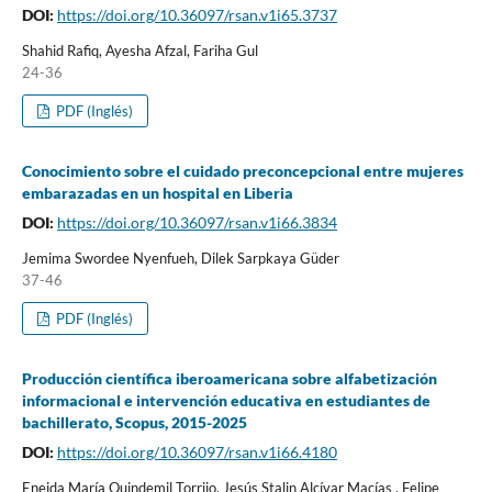
DOI:
https://doi.org/10.36097/rsan.v1i65.3737
Shahid Rafiq, Ayesha Afzal, Fariha Gul
24-36
PDF (Inglés)
Conocimiento sobre el cuidado preconcepcional entre mujeres
embarazadas en un hospital en Liberia
DOI:
https://doi.org/10.36097/rsan.v1i66.3834
Jemima Swordee Nyenfueh, Dilek Sarpkaya Güder
37-46
PDF (Inglés)
Producción científica iberoamericana sobre alfabetización
informacional e intervención educativa en estudiantes de
bachillerato, Scopus, 2015-2025
DOI:
https://doi.org/10.36097/rsan.v1i66.4180
Eneida María Quindemil Torrijo, Jesús Stalin Alcívar Macías , Felipe