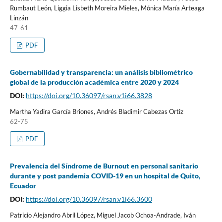
Rumbaut León, Liggia Lisbeth Moreira Mieles, Mónica María Arteaga
Linzán
47-61
PDF
Gobernabilidad y transparencia: un análisis bibliométrico
global de la producción académica entre 2020 y 2024
DOI:
https://doi.org/10.36097/rsan.v1i66.3828
Martha Yadira García Briones, Andrés Bladimir Cabezas Ortiz
62-75
PDF
Prevalencia del Síndrome de Burnout en personal sanitario
durante y post pandemia COVID-19 en un hospital de Quito,
Ecuador
DOI:
https://doi.org/10.36097/rsan.v1i66.3600
Patricio Alejandro Abril López, Miguel Jacob Ochoa-Andrade, Iván